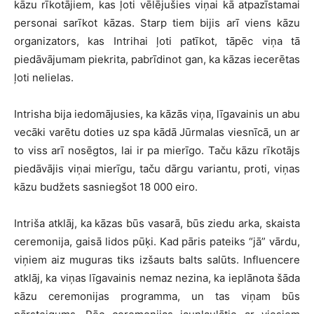
kāzu rīkotājiem, kas ļoti vēlējušies viņai kā atpazīstamai
personai sarīkot kāzas. Starp tiem bijis arī viens kāzu
organizators, kas Intrihai ļoti patīkot, tāpēc viņa tā
piedāvājumam piekrita, pabrīdinot gan, ka kāzas iecerētas
ļoti nelielas.
Intrisha bija iedomājusies, ka kāzās viņa, līgavainis un abu
vecāki varētu doties uz spa kādā Jūrmalas viesnīcā, un ar
to viss arī nosēgtos, lai ir pa mierīgo. Taču kāzu rīkotājs
piedāvājis viņai mierīgu, taču dārgu variantu, proti, viņas
kāzu budžets sasniegšot 18 000 eiro.
Intriša atklāj, ka kāzas būs vasarā, būs ziedu arka, skaista
ceremonija, gaisā lidos pūķi. Kad pāris pateiks “jā” vārdu,
viņiem aiz muguras tiks izšauts balts salūts. Influencere
atklāj, ka viņas līgavainis nemaz nezina, ka ieplānota šāda
kāzu ceremonijas programma, un tas viņam būs