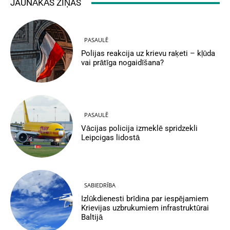
JAUNĀKĀS ZIŅAS
PASAULĒ
Polijas reakcija uz krievu raķeti – kļūda
vai prātīga nogaidīšana?
PASAULĒ
Vācijas policija izmeklē spridzekli
Leipcigas lidostā
SABIEDRĪBA
Izlūkdienesti brīdina par iespējamiem
Krievijas uzbrukumiem infrastruktūrai
Baltijā