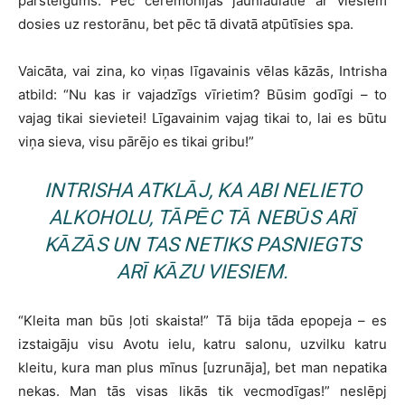
pārsteigums. Pēc ceremonijas jaunlaulātie ar viesiem
dosies uz restorānu, bet pēc tā divatā atpūtīsies spa.
Vaicāta, vai zina, ko viņas līgavainis vēlas kāzās, Intrisha
atbild: “Nu kas ir vajadzīgs vīrietim? Būsim godīgi – to
vajag tikai sievietei! Līgavainim vajag tikai to, lai es būtu
viņa sieva, visu pārējo es tikai gribu!”
INTRISHA ATKLĀJ, KA ABI NELIETO
ALKOHOLU, TĀPĒC TĀ NEBŪS ARĪ
KĀZĀS UN TAS NETIKS PASNIEGTS
ARĪ KĀZU VIESIEM.
“Kleita man būs ļoti skaista!” Tā bija tāda epopeja – es
izstaigāju visu Avotu ielu, katru salonu, uzvilku katru
kleitu, kura man plus mīnus [uzrunāja], bet man nepatika
nekas. Man tās visas likās tik vecmodīgas!” neslēpj