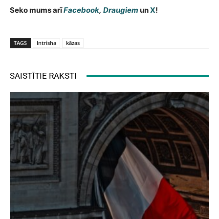
Seko mums arī
Facebook
,
Draugiem
un
X
!
TAGS
Intrisha
kāzas
SAISTĪTIE RAKSTI