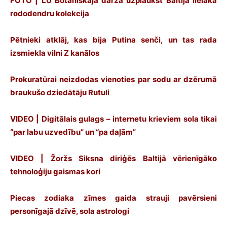
FOTO | LU Botāniskajā dārzā uzplaukst Baltijā lielākā
rododendru kolekcija
Pētnieki atklāj, kas bija Putina senči, un tas rada
izsmiekla vilni Z kanālos
Prokuratūrai neizdodas vienoties par sodu ar dzērumā
braukušo dziedātāju Rutuli
VIDEO | Digitālais gulags – internetu krieviem sola tikai
“par labu uzvedību” un “pa daļām”
VIDEO | Žoržs Siksna diriģēs Baltijā vērienīgāko
tehnoloģiju gaismas kori
Piecas zodiaka zīmes gaida strauji pavērsieni
personīgajā dzīvē, sola astrologi