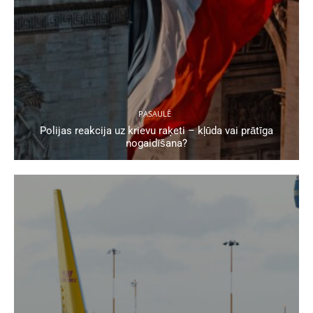
PASAULĒ
Polijas reakcija uz krievu raķeti – kļūda vai prātīga
nogaidīšana?