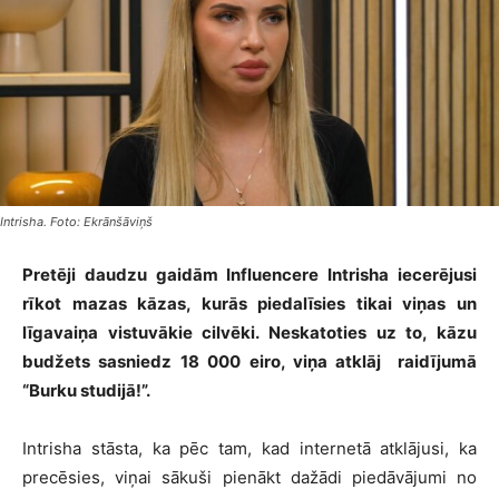
Intrisha. Foto: Ekrānšāviņš
Pretēji daudzu gaidām Influencere Intrisha iecerējusi
rīkot mazas kāzas, kurās piedalīsies tikai viņas un
līgavaiņa vistuvākie cilvēki. Neskatoties uz to, kāzu
budžets sasniedz 18 000 eiro, viņa atklāj raidījumā
“Burku studijā!”.
Intrisha stāsta, ka pēc tam, kad internetā atklājusi, ka
precēsies, viņai sākuši pienākt dažādi piedāvājumi no