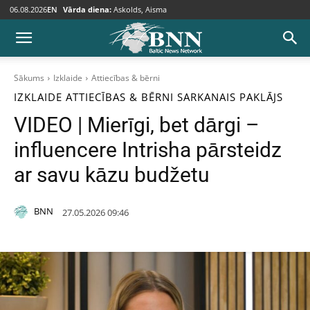
06.08.2026
EN
Vārda diena:
Askolds, Aisma
Sākums
Izklaide
Attiecības & bērni
IZKLAIDE
ATTIECĪBAS & BĒRNI
SARKANAIS PAKLĀJS
VIDEO | Mierīgi, bet dārgi –
influencere Intrisha pārsteidz
ar savu kāzu budžetu
BNN
27.05.2026 09:46