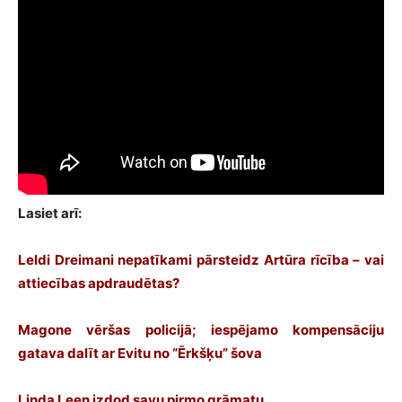
Lasiet arī:
Leldi Dreimani nepatīkami pārsteidz Artūra rīcība – vai
attiecības apdraudētas?
Magone vēršas policijā; iespējamo kompensāciju
gatava dalīt ar Evitu no “Ērkšķu” šova
Linda Leen izdod savu pirmo grāmatu