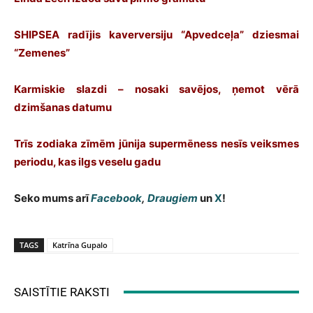
SHIPSEA radījis kaverversiju “Apvedceļa” dziesmai
“Zemenes”
Karmiskie slazdi – nosaki savējos, ņemot vērā
dzimšanas datumu
Trīs zodiaka zīmēm jūnija supermēness nesīs veiksmes
periodu, kas ilgs veselu gadu
Seko mums arī
Facebook
,
Draugiem
un
X
!
TAGS
Katrīna Gupalo
SAISTĪTIE RAKSTI