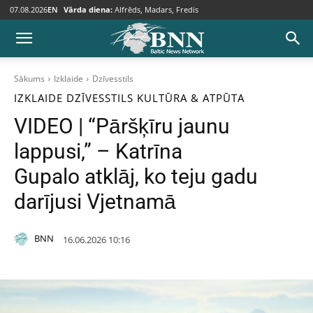
07.08.2026
EN
Vārda diena:
Alfrēds, Madars, Fredis
Sākums
Izklaide
Dzīvesstils
IZKLAIDE
DZĪVESSTILS
KULTŪRA & ATPŪTA
VIDEO | “Pāršķīru jaunu
lappusi,” – Katrīna
Gupalo atklāj, ko teju gadu
darījusi Vjetnamā
BNN
16.06.2026 10:16