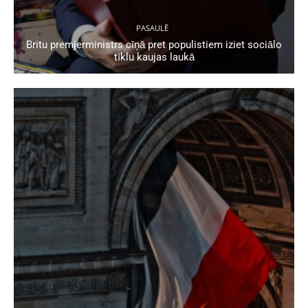
PASAULĒ
Britu premjerministrs cīņā pret populistiem iziet sociālo
tīklu kaujas laukā