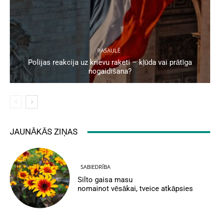
PASAULĒ
Polijas reakcija uz krievu raķeti – kļūda vai prātīga
nogaidīšana?
JAUNĀKĀS ZIŅAS
SABIEDRĪBA
Silto gaisa masu
nomainot vēsākai, tveice atkāpsies