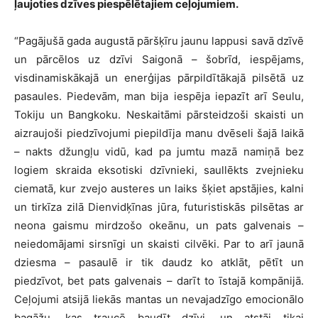
ļaujoties dzīves piespēlētajiem ceļojumiem.
“Pagājušā gada augustā pāršķīru jaunu lappusi savā dzīvē
un pārcēlos uz dzīvi Saigonā – šobrīd, iespējams,
visdinamiskākajā un enerģijas pārpildītākajā pilsētā uz
pasaules. Piedevām, man bija iespēja iepazīt arī Seulu,
Tokiju un Bangkoku. Neskaitāmi pārsteidzoši skaisti un
aizraujoši piedzīvojumi piepildīja manu dvēseli šajā laikā
– nakts džungļu vidū, kad pa jumtu mazā namiņā bez
logiem skraida eksotiski dzīvnieki, saullēkts zvejnieku
ciematā, kur zvejo austeres un laiks šķiet apstājies, kalni
un tirkīza zilā Dienvidķīnas jūra, futuristiskās pilsētas ar
neona gaismu mirdzošo okeānu, un pats galvenais –
neiedomājami sirsnīgi un skaisti cilvēki. Par to arī jaunā
dziesma – pasaulē ir tik daudz ko atklāt, pētīt un
piedzīvot, bet pats galvenais – darīt to īstajā kompānijā.
Ceļojumi atsijā liekās mantas un nevajadzīgo emocionālo
bagāžu, kas traucē baudīt dzīvi, un atstāj tikai