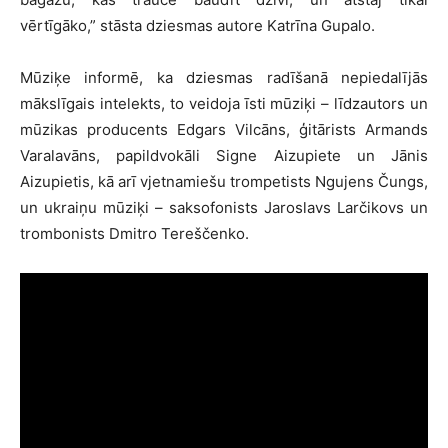
vērtīgāko,” stāsta dziesmas autore Katrīna Gupalo.
Mūziķe informē, ka dziesmas radīšanā nepiedalījās
mākslīgais intelekts, to veidoja īsti mūziķi – līdzautors un
mūzikas producents Edgars Vilcāns, ģitārists Armands
Varalavāns, papildvokāli Signe Aizupiete un Jānis
Aizupietis, kā arī vjetnamiešu trompetists Ngujens Čungs,
un ukraiņu mūziķi – saksofonists Jaroslavs Larčikovs un
trombonists Dmitro Tereščenko.