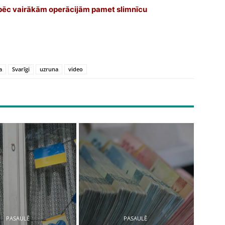
 pēc vairākām operācijām pamet slimnīcu
a
Svarīgi
uzruna
video
PASAULĒ
PASAULĒ