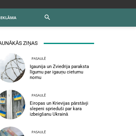
REKLĀMA
AUNĀKĀS ZIŅAS
PASAULĒ
Igaunija un Zviedrija paraksta
līgumu par igauņu cietumu
nomu
PASAULĒ
Eiropas un Krievijas pārstāvji
slepeni sprieduši par kara
izbeigšanu Ukrainā
PASAULĒ