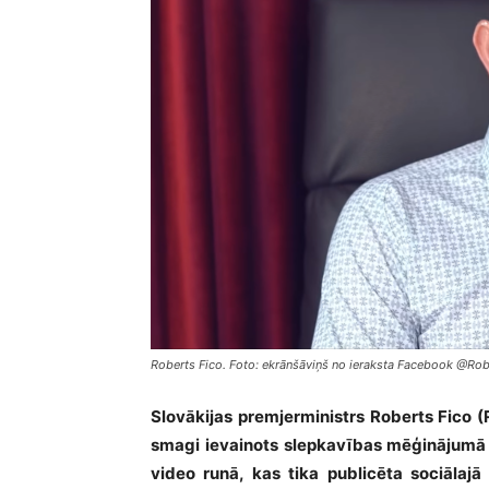
Roberts Fico. Foto: ekrānšāviņš no ieraksta Facebook @Rob
Slovākijas premjerministrs Roberts Fico (
smagi ievainots slepkavības mēģinājumā tr
video runā, kas tika publicēta sociālajā