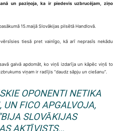
anā un paziņoja, ka ir piedevis uzbrucējam, ziņo
ā pasākumā 15.maijā Slovākijas pilsētā Handlovā.
evērsīsies tiesā pret vainīgo, kā arī neprasīs nekādu
avā galvā apdomāt, ko viņš izdarīja un kāpēc viņš to
ka uzbrukums viņam ir radījis “daudz sāpju un ciešanu”.
ISKIE OPONENTI NETIKA
I, UN FICO APGALVOJA,
“BIJA SLOVĀKIJAS
AS AKTĪVISTS…