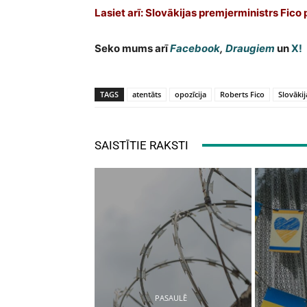
Lasiet arī:
Slovākijas premjerministrs Fico
Seko mums arī
Facebook
,
Draugiem
un
X!
TAGS
atentāts
opozīcija
Roberts Fico
Slovākij
SAISTĪTIE RAKSTI
PASAULĒ