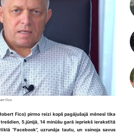
ert Fico
Robert Fico) pirmo reizi kopš pagājušajā mēnesī tika
ešdien, 5.jūnijā, 14 minūšu garā iepriekš ierakstītā
 tīklā “Facebook”, uzrunāja tautu, un vainoja savus