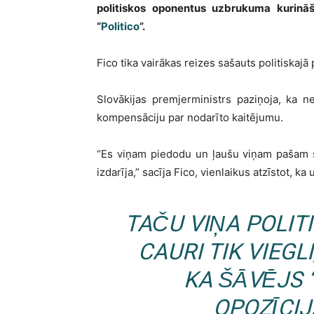
politiskos oponentus uzbrukuma kurināš
“
Politico
”.
Fico tika vairākas reizes sašauts politiskaj
Slovākijas premjerministrs paziņoja, ka n
kompensāciju par nodarīto kaitējumu.
“Es viņam piedodu un ļaušu viņam pašam s
izdarīja,” sacīja Fico, vienlaikus atzīstot, 
TAČU VIŅA POLIT
CAURI TIK VIEGL
KA ŠĀVĒJS 
OPOZĪCIJ