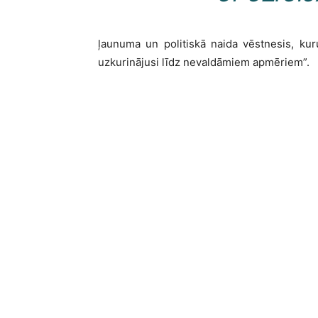
ļaunuma un politiskā naida vēstnesis, kur
uzkurinājusi līdz nevaldāmiem apmēriem”.