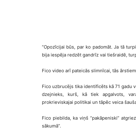
“Opozīcijai būs, par ko padomāt. Ja tā turp
bija iespēja redzēt gandrīz vai tiešraidē, tur
Fico video arī pateicās slimnīcai, tās ārstie
Fico uzbrucējs tika identificēts kā 71 gadu v
dzejnieks, kurš, kā tiek apgalvots, var
prokrieviskajai politikai un tāpēc veica šauš
Fico piebilda, ka viņš “pakāpeniski” atgrie
sākumā”.