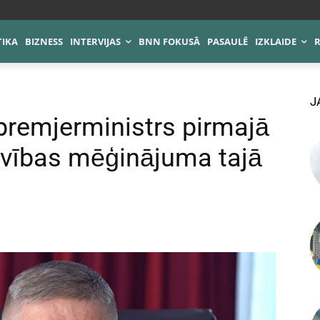
TIKA
BIZNESS
INTERVIJAS
BNN FOKUSĀ
PASAULĒ
IZKLAIDE
J
 premjerministrs pirmajā
avības mēģinājuma tajā