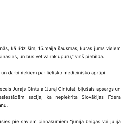
inās, kā līdz šim, 15.maija šausmas, kuras jums visiem
pināsies, un būs vēl vairāk upuru,” viņš piebilda.
m un darbiniekiem par lielisko medicīnisko aprūpi.
ecais Jurajs Cintula (Juraj Cintula), bijušais apsargs un
asiestādēm sacīja, ka nepiekrita Slovākijas līdera
anu.
zīsies pie saviem pienākumiem “jūnija beigās vai jūlija