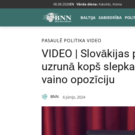
06.08.2026
EN
Vārda diena:
Askolds, Aisma
BALTIJA
SABIEDRĪBA
POLI
Sākums
Pasaulē
PASAULĒ
POLITIKA
VIDEO
VIDEO | Slovākijas
uzrunā kopš slepk
vaino opozīciju
BNN
6 jūnijs, 2024