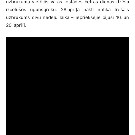
uzbrukuma vietējās varas iestādes četras dienas dzēsa
izcēlušos ugunsgrēku. 28.aprīļa naktī notika trešais
uzbrukums divu nedēļu laikā – iepriekšējie bijuši 16. un
20. aprīlī.