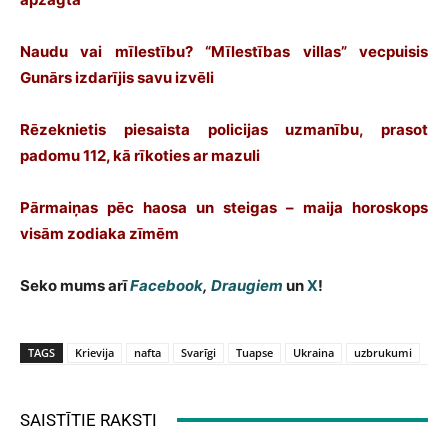
Naudu vai mīlestību? “Mīlestības villas” vecpuisis
Gunārs izdarījis savu izvēli
Rēzeknietis piesaista policijas uzmanību, prasot
padomu 112, kā rīkoties ar mazuli
Pārmaiņas pēc haosa un steigas – maija horoskops
visām zodiaka zīmēm
Seko mums arī
Facebook
,
Draugiem
un
X
!
TAGS
Krievija
nafta
Svarīgi
Tuapse
Ukraina
uzbrukumi
SAISTĪTIE RAKSTI