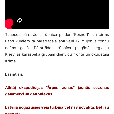
Tuapses pārstrādes rūpnīca pieder “Rosneft”, un pirms
uzbrukumiem tā pārstrādāja aptuveni 12 miljonus tonnu
naftas gadā. Pārstrādes rūpnīca piegādā degvielu
Krievijas karaspēka grupām dienvidu frontē un okupētajā
Krimā.
Lasiet arī:
Atklāj ekspedīcijas “Ārpus zonas” jaunās sezonas
galamērķi un dalībniekus
Latvijā nogāzusies vēja turbīna vēl nav novākta, bet jau
apzagta