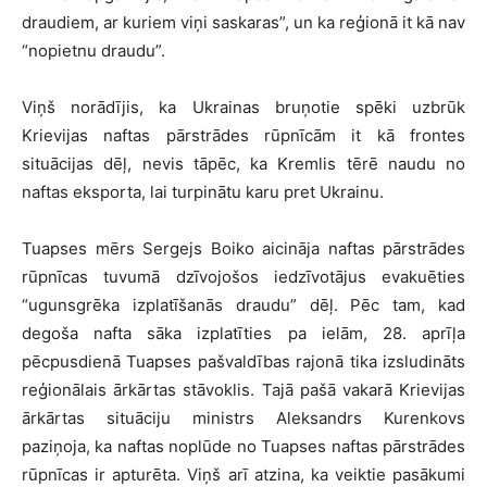
draudiem, ar kuriem viņi saskaras”, un ka reģionā it kā nav
“nopietnu draudu”.
Viņš norādījis, ka Ukrainas bruņotie spēki uzbrūk
Krievijas naftas pārstrādes rūpnīcām it kā frontes
situācijas dēļ, nevis tāpēc, ka Kremlis tērē naudu no
naftas eksporta, lai turpinātu karu pret Ukrainu.
Tuapses mērs Sergejs Boiko aicināja naftas pārstrādes
rūpnīcas tuvumā dzīvojošos iedzīvotājus evakuēties
“ugunsgrēka izplatīšanās draudu” dēļ. Pēc tam, kad
degoša nafta sāka izplatīties pa ielām, 28. aprīļa
pēcpusdienā Tuapses pašvaldības rajonā tika izsludināts
reģionālais ārkārtas stāvoklis. Tajā pašā vakarā Krievijas
ārkārtas situāciju ministrs Aleksandrs Kurenkovs
paziņoja, ka naftas noplūde no Tuapses naftas pārstrādes
rūpnīcas ir apturēta. Viņš arī atzina, ka veiktie pasākumi