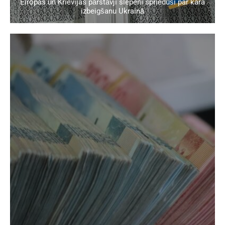
Eiropas un Krievijas pārstāvji slepeni sprieduši par kara
izbeigšanu Ukrainā