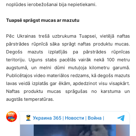
noplūdes ierobežošanai bija nepietiekami.
Tuapsē sprāgst mucas ar mazutu
Pēc Ukrainas trešā uzbrukuma Tuapsei, vietējā naftas
pārstrādes rūpnīcā sāka sprāgt naftas produktu mucas.
Degošs mazuts izplatījās pa pārstrādes rūpnīcas
teritoriju. Uguns stabs pacēlās vairāk nekā 100 metru
augstumā, un melni dūmi mutuļoja kilometru garumā.
Publicētajos video materiālos redzams, kā degošs mazuts
lavas veidā izplatās gar ēkām, apdedzinot visu visapkārt.
Naftas produktu mucas sprāgušas no karstuma un
augstās temperatūras.