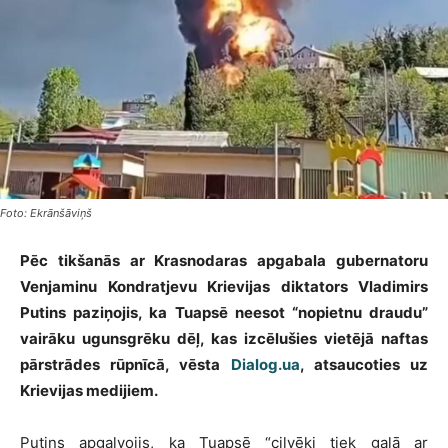
Foto: Ekrānšāviņš
Pēc tikšanās ar Krasnodaras apgabala gubernatoru
Venjaminu Kondratjevu Krievijas diktators Vladimirs
Putins paziņojis, ka Tuapsē neesot “nopietnu draudu”
vairāku ugunsgrēku dēļ, kas izcēlušies vietējā naftas
pārstrādes rūpnīcā, vēsta
Dialog.ua
, atsaucoties uz
Krievijas medijiem.
Putins apgalvojis, ka Tuapsē “cilvēki tiek galā ar