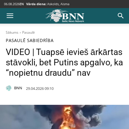
06.08.2026
EN
Vārda diena:
Askolds, Aisma
Sākums
Pasaulē
PASAULĒ
SABIEDRĪBA
VIDEO | Tuapsē ievieš ārkārtas
stāvokli, bet Putins apgalvo, ka
“nopietnu draudu” nav
BNN
29.04.2026 09:10