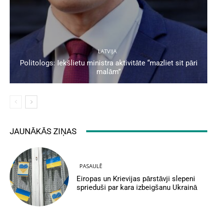
LATVIJA
Politologs: Iekšlietu ministra aktivitāte “mazliet sit pāri
malām”
JAUNĀKĀS ZIŅAS
PASAULĒ
Eiropas un Krievijas pārstāvji slepeni
sprieduši par kara izbeigšanu Ukrainā