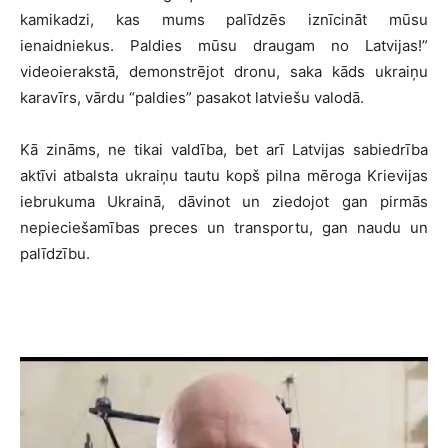
kamikadzi, kas mums palīdzēs iznīcināt mūsu
ienaidniekus. Paldies mūsu draugam no Latvijas!”
videoierakstā, demonstrējot dronu, saka kāds ukraiņu
karavīrs, vārdu “paldies” pasakot latviešu valodā.
Kā zināms, ne tikai valdība, bet arī Latvijas sabiedrība
aktīvi atbalsta ukraiņu tautu kopš pilna mēroga Krievijas
iebrukuma Ukrainā, dāvinot un ziedojot gan pirmās
nepieciešamības preces un transportu, gan naudu un
palīdzību.