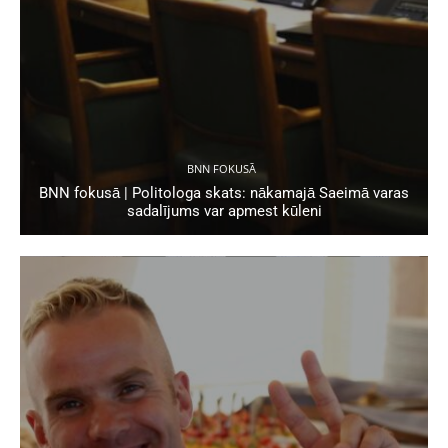
BNN FOKUSĀ
BNN fokusā | Politologa skats: nākamajā Saeimā varas
sadalījums var apmest kūleni