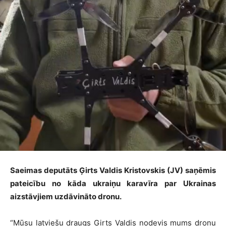
Saeimas deputāts Ģirts Valdis Kristovskis (JV) saņēmis
pateicību no kāda ukraiņu karavīra par Ukrainas
aizstāvjiem uzdāvināto dronu.
“Mūsu latviešu draugs Ģirts Valdis nodevis mums dronu