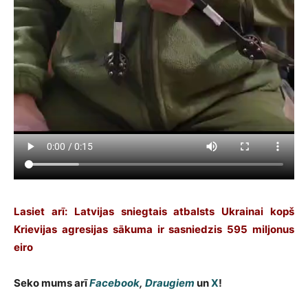
Lasiet arī: Latvijas sniegtais atbalsts Ukrainai kopš
Krievijas agresijas sākuma ir sasniedzis 595 miljonus
eiro
Seko mums arī
Facebook
,
Draugiem
un
X
!