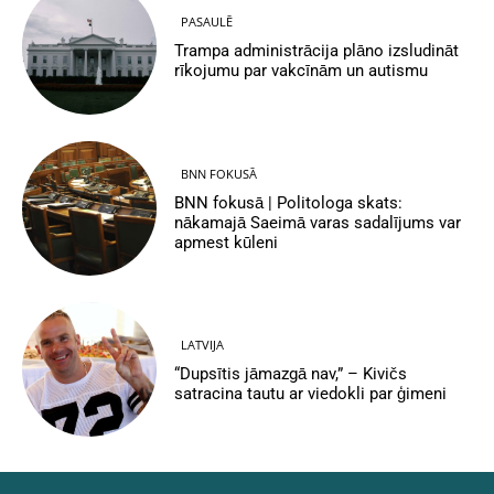
PASAULĒ
Trampa administrācija plāno izsludināt
rīkojumu par vakcīnām un autismu
BNN FOKUSĀ
BNN fokusā | Politologa skats:
nākamajā Saeimā varas sadalījums var
apmest kūleni
LATVIJA
“Dupsītis jāmazgā nav,” – Kivičs
satracina tautu ar viedokli par ģimeni