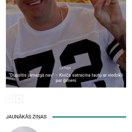
LATVIJA
“Dupsītis jāmazgā nav,” – Kivičs satracina tautu ar viedokli
par ģimeni
JAUNĀKĀS ZIŅAS