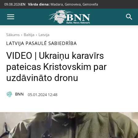
09.08.2026
EN
Vārda diena:
Madara, Genoveva, Genovefa
Sākums
Baltija
Latvija
LATVIJA
PASAULĒ
SABIEDRĪBA
VIDEO | Ukraiņu karavīrs
pateicas Kristovskim par
uzdāvināto dronu
BNN
05.01.2024 12:48