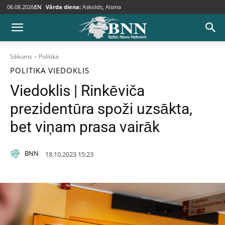
06.08.2026
EN
Vārda diena:
Askolds, Aisma
Sākums
Politika
POLITIKA
VIEDOKLIS
Viedoklis | Rinkēviča
prezidentūra spoži uzsākta,
bet viņam prasa vairāk
BNN
18.10.2023 15:23