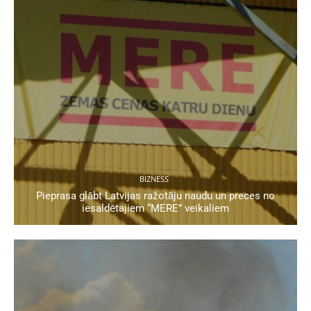
BIZNESS
Pieprasa glābt Latvijas ražotāju naudu un preces no
iesaldētajiem “MERE” veikaliem