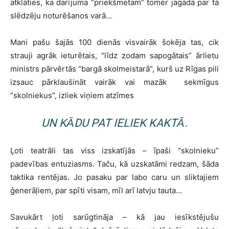
atklāties, ka darījuma “priekšmetam” tomēr jāgādā par tā
slēdzēju noturēšanos varā…
Mani pašu šajās 100 dienās visvairāk šokēja tas, cik
strauji agrāk ieturētais, “līdz zodam sapogātais” ārlietu
ministrs pārvērtās “bargā skolmeistarā”, kurš uz Rīgas pili
izsauc pārklaušināt vairāk vai mazāk sekmīgus
“skolniekus”, izliek viņiem atzīmes
UN KĀDU PAT IELIEK KAKTĀ.
Ļoti teatrāli tas viss izskatījās – īpaši “skolnieku”
padevības entuziasms. Taču, kā uzskatāmi redzam, šāda
taktika rentējas. Jo pasaku par labo caru un sliktajiem
ģenerāļiem, par spīti visam, mīl arī latvju tauta…
Savukārt ļoti sarūgtināja – kā jau iesīkstējušu