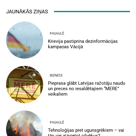
JAUNĀKĀS ZIŅAS
PASAULĒ
Krievija pastiprina dezinformācijas
kampaņas Vācijā
BIZNESS
Pieprasa glābt Latvijas ražotāju naudu
un preces no iesaldētajiem “MERE”
veikaliem
PASAULĒ
Tehnoloģijas pret ugunsgrēkiem – vai
tās var aizvietot cilvēkus?