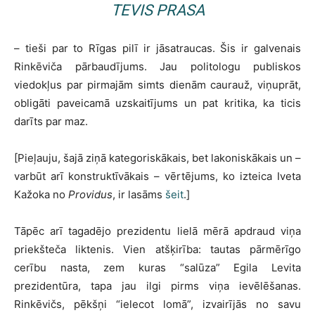
TEVIS PRASA
– tieši par to Rīgas pilī ir jāsatraucas. Šis ir galvenais
Rinkēviča pārbaudījums. Jau politologu publiskos
viedokļus par pirmajām simts dienām caurauž, viņuprāt,
obligāti paveicamā uzskaitījums un pat kritika, ka ticis
darīts par maz.
[Pieļauju, šajā ziņā kategoriskākais, bet lakoniskākais un –
varbūt arī konstruktīvākais – vērtējums, ko izteica Iveta
Kažoka no
Providus
, ir lasāms
šeit
.]
Tāpēc arī tagadējo prezidentu lielā mērā apdraud viņa
priekšteča liktenis. Vien atšķirība: tautas pārmērīgo
cerību nasta, zem kuras “salūza” Egila Levita
prezidentūra, tapa jau ilgi pirms viņa ievēlēšanas.
Rinkēvičs, pēkšņi “ielecot lomā”, izvairījās no savu