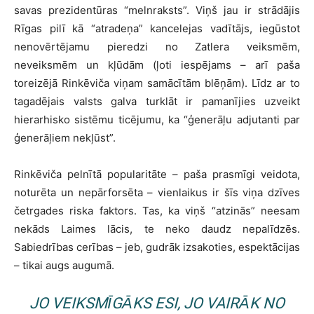
savas prezidentūras “melnraksts”. Viņš jau ir strādājis
Rīgas pilī kā “atradeņa” kancelejas vadītājs, iegūstot
nenovērtējamu pieredzi no Zatlera veiksmēm,
neveiksmēm un kļūdām (ļoti iespējams – arī paša
toreizējā Rinkēviča viņam samācītām blēņām). Līdz ar to
tagadējais valsts galva turklāt ir pamanījies uzveikt
hierarhisko sistēmu ticējumu, ka “ģenerāļu adjutanti par
ģenerāļiem nekļūst”.
Rinkēviča pelnītā popularitāte – paša prasmīgi veidota,
noturēta un nepārforsēta – vienlaikus ir šīs viņa dzīves
četrgades riska faktors. Tas, ka viņš “atzinās” neesam
nekāds Laimes lācis, te neko daudz nepalīdzēs.
Sabiedrības cerības – jeb, gudrāk izsakoties, espektācijas
– tikai augs augumā.
JO VEIKSMĪGĀKS ESI, JO VAIRĀK NO