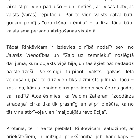
laikā stipri vien padilušo – un, netieši, arī visas Latvijas
valsts (varas) reputāciju. Par to vien valsts galva būtu
godam pelnījis “ceturkšņa prēmiju” – ja tikai tāda būtu
valsts amatpersonu atalgošanas sistēmā.
Tāpat Rinkēvičam ir izdevies pilnībā nodalīt sevi no
Jaunās Vienotības
un “Zaļo uz zemnieku” noslēgtā
darījuma, kura objekts viņš bija, un tas šķiet pat nedaudz
pārsteidzoši. Veiksmīgi turpinot valsts galvas tēla
veidošanu, par to drīz vien tiks aizmirsts pilnībā. Taču –
kas zina, kādus ienaidniekus prezidents sev četros gados
var radīt? Atcerēsimies, ka Valdim Zatleram “zoodārza
atradeņa” birka tika tik prasmīgi un stipri piešūta, ka no
tās viņu atbrīvoja vien “maijpuķīšu revolūcija”.
Protams, te ir vērts piebilst: Rinkēvičam, salīdzinot, ar
priekštečiem, ir milzīga priekšrocība jeb handikaps –