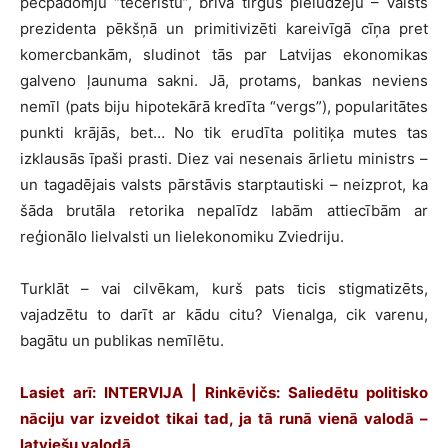
pēcpadomju “tečeristu”, brīvā tirgus pielūdzēju – Valsts
prezidenta pēkšņā un primitivizēti kareivīgā cīņa pret
komercbankām, sludinot tās par Latvijas ekonomikas
galveno ļaunuma sakni. Jā, protams, bankas neviens
nemīl (pats biju hipotekārā kredīta “vergs”), popularitātes
punkti krājās, bet… No tik erudīta politiķa mutes tas
izklausās īpaši prasti. Diez vai nesenais ārlietu ministrs –
un tagadējais valsts pārstāvis starptautiski – neizprot, ka
šāda brutāla retorika nepalīdz labām attiecībām ar
reģionālo lielvalsti un lielekonomiku Zviedriju.
Turklāt – vai cilvēkam, kurš pats ticis stigmatizēts,
vajadzētu to darīt ar kādu citu? Vienalga, cik varenu,
bagātu un publikas nemīlētu.
Lasiet arī:
INTERVIJA | Rinkēvičs: Saliedētu politisko
nāciju var izveidot tikai tad, ja tā runā vienā valodā –
latviešu valodā