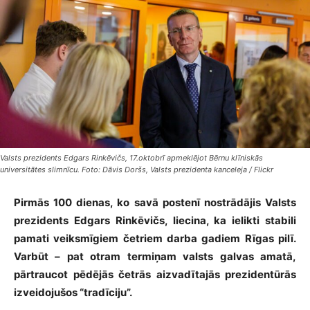
Valsts prezidents Edgars Rinkēvičs, 17.oktobrī apmeklējot Bērnu klīniskās
universitātes slimnīcu. Foto: Dāvis Doršs, Valsts prezidenta kanceleja / Flickr
Pirmās 100 dienas, ko savā postenī nostrādājis Valsts
prezidents Edgars Rinkēvičs, liecina, ka ielikti stabili
pamati veiksmīgiem četriem darba gadiem Rīgas pilī.
Varbūt – pat otram termiņam valsts galvas amatā,
pārtraucot pēdējās četrās aizvadītajās prezidentūrās
izveidojušos “tradīciju”.