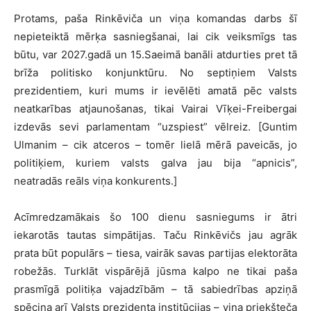
Protams, paša Rinkēviča un viņa komandas darbs šī
nepieteiktā mērķa sasniegšanai, lai cik veiksmīgs tas
būtu, var 2027.gadā un 15.Saeimā banāli atdurties pret tā
brīža politisko konjunktūru. No septiņiem Valsts
prezidentiem, kuri mums ir ievēlēti amatā pēc valsts
neatkarības atjaunošanas, tikai Vairai Vīķei-Freibergai
izdevās sevi parlamentam “uzspiest” vēlreiz. [Guntim
Ulmanim – cik atceros – tomēr lielā mērā paveicās, jo
politiķiem, kuriem valsts galva jau bija “apnicis”,
neatradās reāls viņa konkurents.]
Acīmredzamākais šo 100 dienu sasniegums ir ātri
iekarotās tautas simpātijas. Taču Rinkēvičs jau agrāk
prata būt populārs – tiesa, vairāk savas partijas elektorāta
robežās. Turklāt vispārējā jūsma kalpo ne tikai paša
prasmīgā politiķa vajadzībām – tā sabiedrības apziņā
spēcina arī Valsts prezidenta institūcijas – viņa priekšteča