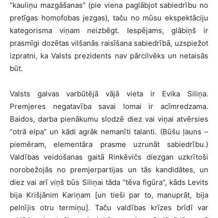
“kauliņu mazgāšanas” (pie viena paglābjot sabiedrību no
pretīgas homofobas jezgas), taču no mūsu ekspektāciju
kategorisma viņam neizbēgt. Iespējams, glābiņš ir
prasmīgi dozētas vilšanās raisīšana sabiedrībā, uzspiežot
izpratni, ka Valsts prezidents nav pārcilvēks un netaisās
būt.
Valsts galvas varbūtējā vājā vieta ir Evika Siliņa.
Premjeres negatavība savai lomai ir acīmredzama.
Baidos, darba pienākumu slodzē diez vai viņai atvērsies
“otrā elpa” un kādi agrāk nemanīti talanti. (Būšu ļauns –
piemēram, elementāra prasme uzrunāt sabiedrību.)
Valdības veidošanas gaitā Rinkēvičs diezgan uzkrītoši
norobežojās no premjerpartijas un tās kandidātes, un
diez vai arī viņš būs Siliņai tāda “tēva figūra”, kāds Levits
bija Krišjānim Kariņam [un tieši par to, manuprāt, bija
pelnījis otru termiņu]. Taču valdības krīzes brīdī var