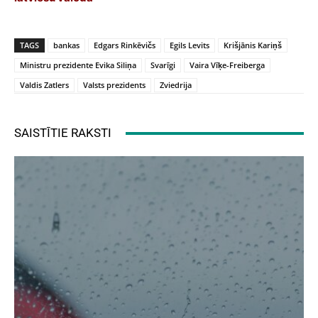
TAGS
bankas
Edgars Rinkēvičs
Egils Levits
Krišjānis Kariņš
Ministru prezidente Evika Siliņa
Svarīgi
Vaira Vīķe-Freiberga
Valdis Zatlers
Valsts prezidents
Zviedrija
SAISTĪTIE RAKSTI