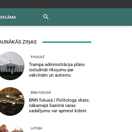
REKLĀMA
AUNĀKĀS ZIŅAS
PASAULĒ
Trampa administrācija plāno
izsludināt rīkojumu par
vakcīnām un autismu
BNN FOKUSĀ
BNN fokusā | Politologa skats:
nākamajā Saeimā varas
sadalījums var apmest kūleni
LATVIJA