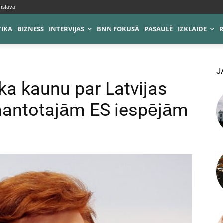
islava
TIKA
BIZNESS
INTERVIJAS
BNN FOKUSĀ
PASAULĒ
IZKLAIDE
J
ka kaunu par Latvijas
mantotajām ES iespējām