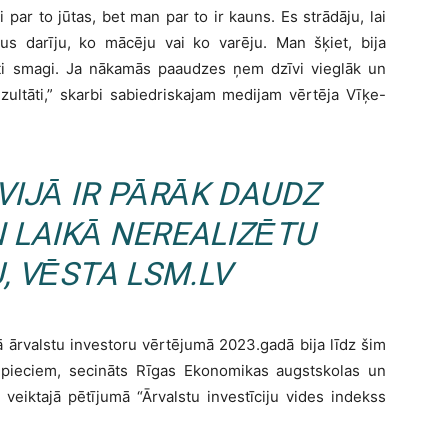
i par to jūtas, bet man par to ir kauns. Es strādāju, lai
dus darīju, ko mācēju vai ko varēju. Man šķiet, bija
ļoti smagi. Ja nākamās paaudzes ņem dzīvi vieglāk un
ezultāti,” skarbi sabiedriskajam medijam vērtēja Vīķe-
VIJĀ IR PĀRĀK DAUDZ
 LAIKĀ NEREALIZĒTU
, VĒSTA LSM.LV
jā ārvalstu investoru vērtējumā 2023.gadā bija līdz šim
 pieciem, secināts Rīgas Ekonomikas augstskolas un
 veiktajā pētījumā “Ārvalstu investīciju vides indekss