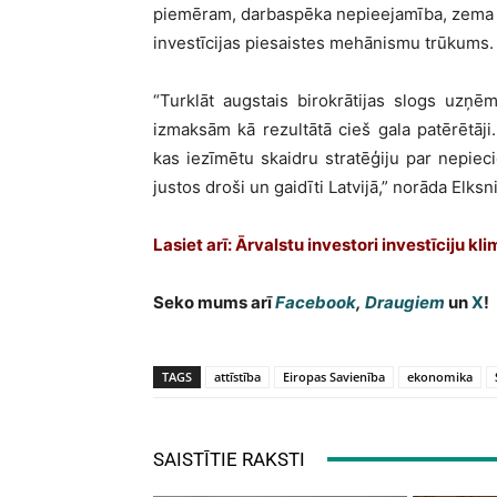
piemēram, darbaspēka nepieejamība, zema izg
investīcijas piesaistes mehānismu trūkums.
“Turklāt augstais birokrātijas slogs uz
izmaksām kā rezultātā cieš gala patērētāji. 
kas iezīmētu skaidru stratēģiju par nepieci
justos droši un gaidīti Latvijā,” norāda Elks
Lasiet arī: Ārvalstu investori investīciju k
Seko mums arī
Facebook
,
Draugiem
un
X
!
TAGS
attīstība
Eiropas Savienība
ekonomika
SAISTĪTIE RAKSTI