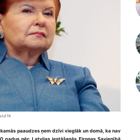
ns/LETA
a nākamās paaudzes ņem dzīvi vieglāk un domā, ka nav
Tā 20 gadus pēc Latvijas iestāšanās Eiropas Savienībā