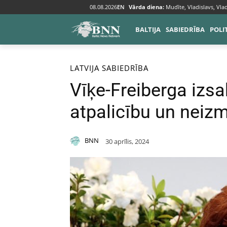
08.08.2026
EN
Vārda diena:
Mudīte, Vladislavs, Vlad
BALTIJA
SABIEDRĪBA
POLI
Sākums
Baltija
Latvija
LATVIJA
SABIEDRĪBA
Vīķe-Freiberga izsa
atpalicību un neiz
BNN
30 aprīlis, 2024