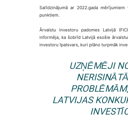
Salīdzinājumā ar 2022.gada mērījumiem v
punktiem.
Ārvalstu investoru padomes Latvijā (FICI
informēja, ka šobrīd Latvijā esošie ārvalstu
investoru īpatsvars, kuri plāno turpmāk inv
UZŅĒMĒJI NO
NERISINĀT
PROBLĒMĀM,
LATVIJAS KONKU
INVESTĪC