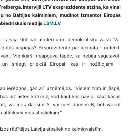
reiberga. Intervijā LTV eksprezidente atzina, ka viņai
ību no Baltijas kaimiņiem, mudinot izmantot Eiropas
abiedriskais medijs
LSM.LV
u Latvija kļūt par modernu un demokrātisku valsti. Vai
dotās iespējas? Eksprezidente pārliecināta – noteikti
uvām. Vienkārši neapguva tāpēc, ka nebija sagatavoti
t un sniegt priekšā Eiropai, kas ir nožēlojami, ”
.
an ierēdņos, gan arī uzņēmējos. “Visiem trim ir jāspēj
bas aiz astes katrreiz, kad kaut kas pavīd, kaut kādas
emt, vai mēs darīsim A, vai mēs darīsim B, bet varbūt
u attieksmi mēs atpaliekam.”
s rādītājos Latvija atpaliek no kaimiņvalstīm.