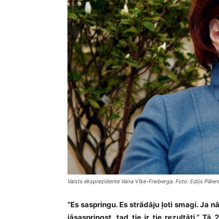
Valsts eksprezidente Vaira Vīķe-Freiberga. Foto: Edijs Pāle
“Es saspringu. Es strādāju ļoti smagi. J
jāsaspringst, tad tie ir tie rezultāti.” 