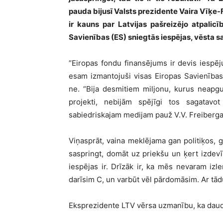
pauda bijusī Valsts prezidente Vaira Vīķe-F
ir kauns par Latvijas pašreizējo atpalic
Savienības (ES) sniegtās iespējas, vēsta s
“Eiropas fondu finansējums ir devis iespēj
esam izmantojuši visas Eiropas Savienības 
ne. “Bija desmitiem miljonu, kurus neapg
projekti, nebijām spējīgi tos sagatavo
sabiedriskajam medijam pauž V.V. Freiberga
Viņasprāt, vaina meklējama gan politiķos, g
saspringt, domāt uz priekšu un ķert izdevī
iespējas ir. Drīzāk ir, ka mēs nevaram izl
darīsim C, un varbūt vēl pārdomāsim. Ar tād
Eksprezidente LTV vērsa uzmanību, ka daudzo