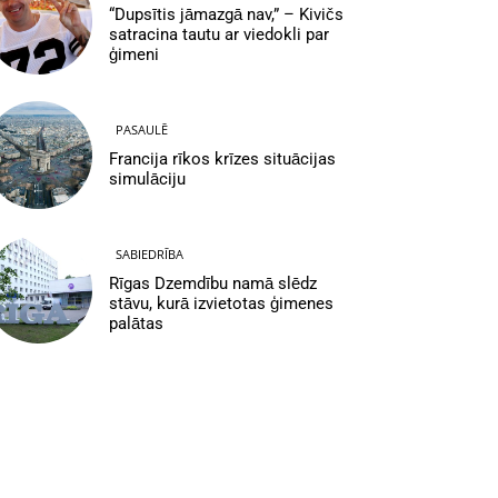
“Dupsītis jāmazgā nav,” – Kivičs
satracina tautu ar viedokli par
ģimeni
PASAULĒ
Francija rīkos krīzes situācijas
simulāciju
SABIEDRĪBA
Rīgas Dzemdību namā slēdz
stāvu, kurā izvietotas ģimenes
palātas