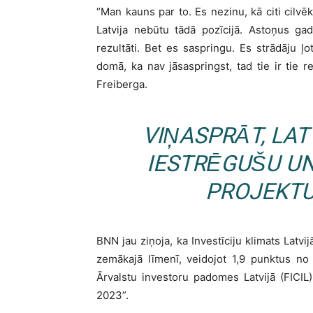
“Man kauns par to. Es nezinu, kā citi cilvēk
Latvija nebūtu tādā pozīcijā. Astoņus ga
rezultāti. Bet es saspringu. Es strādāju 
domā, ka nav jāsaspringst, tad tie ir tie r
Freiberga.
VIŅASPRĀT, LAT
IESTRĒGUŠU UN
PROJEKTU
BNN jau ziņoja, ka Investīciju klimats Latvi
zemākajā līmenī, veidojot 1,9 punktus no
Ārvalstu investoru padomes Latvijā (FICIL)
2023”.