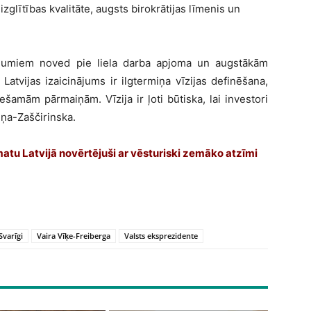
lītības kvalitāte, augsts birokrātijas līmenis un
ņēmumiem noved pie liela darba apjoma un augstākām
Latvijas izaicinājums ir ilgtermiņa vīzijas definēšana,
ešamām pārmaiņām. Vīzija ir ļoti būtiska, lai investori
niņa-Zaščirinska.
limatu Latvijā novērtējuši ar vēsturiski zemāko atzīmi
Svarīgi
Vaira Vīķe-Freiberga
Valsts eksprezidente