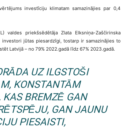
ērtējums investīciju klimatam samazinājies par 0,4
L) valdes priekšsēdētāja Zlata Elksniņa-Zaščirinska
 investori jūtas piesardzīgi, tostarp ir samazinājies to
estēt Latvijā – no 79% 2022.gadā līdz 67% 2023.gadā.
RĀDA UZ ILGSTOŠI
ĀM, KONSTANTĀM
 KAS BREMZĒ GAN
RĒTSPĒJU, GAN JAUNU
IJU PIESAISTI,