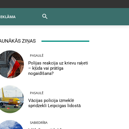
REKLĀMA
AUNĀKĀS ZIŅAS
PASAULĒ
Polijas reakcija uz krievu raķeti
– kļūda vai prātīga
nogaidīšana?
PASAULĒ
Vācijas policija izmeklē
spridzekli Leipcigas lidostā
SABIEDRĪBA