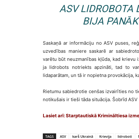
ASV LIDROBOTA 
BIJA PANĀK
Saskaņā ar informāciju no ASV puses, reģ
uzvedības maniere saskarē ar sabiedroto 
varētu būt neuzmanības kļūda, kad krievu i
ja lidrobots notriekts apzināti, tad to v
lidaparātam, un tā ir nopietna provokācija, ka
Rietumu sabiedrotie cenšas izvairīties no ti
notikušais ir tieši tāda situācija. Šobrīd ASV 
Lasiet arī: Starptautiskā Krimināltiesa i
TAGS
ASV
karš Ukrainā
Krievija
lidroboti