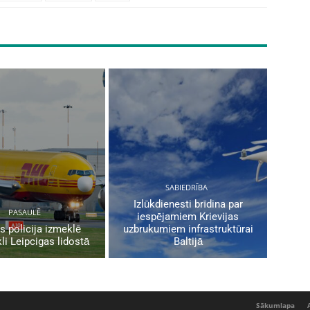
SABIEDRĪBA
Izlūkdienesti brīdina par
PASAULĒ
iespējamiem Krievijas
s policija izmeklē
uzbrukumiem infrastruktūrai
li Leipcigas lidostā
Baltijā
Sākumlapa