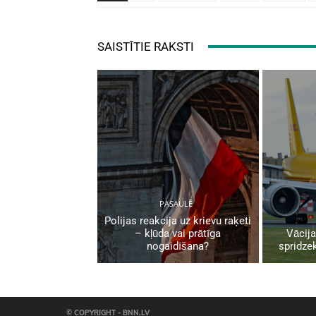
SAISTĪTIE RAKSTI
PASAULĒ
Polijas reakcija uz krievu raķeti
– kļūda vai prātīga
Vācija
nogaidīšana?
spridzek
© COPYRIGHT - BNN.LV