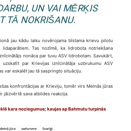
DARBU, UN VAI MĒRĶIS
T TĀ NOKRIŠANU.
ionā jau kādu laiku novērojama bīstama krievu pilotu
lidaparātiem. Tas nozīmē, ka lidrobota notriekšana
znīcinātājs nonāca par tuvu ASV lidrobotam. Savukārt,
ar uzskatīt par Krievijas iznīcinātāja uzbrukumu ASV
s var eskalēt jau tā saspringto situāciju.
ešas konfrontācijas ar Krieviju, tomēr virs Melnās jūras
ir jāizvērtē sava atbildes reakcija.
zmeklē kara noziegumus; kaujas ap Bahmutu turpinās
Melnā jūra
sadursme
Svarīgi