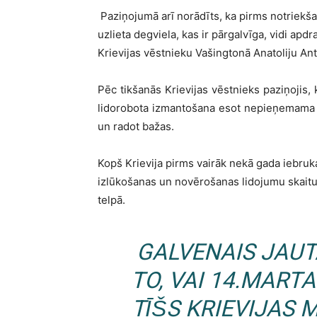
Paziņojumā arī norādīts, ka pirms notriekša
uzlieta degviela, kas ir pārgalvīga, vidi ap
Krievijas vēstnieku Vašingtonā Anatoliju Anto
Pēc tikšanās Krievijas vēstnieks paziņojis
lidorobota izmantošana esot nepieņemama AS
un radot bažas.
Kopš Krievija pirms vairāk nekā gada iebruka 
izlūkošanas un novērošanas lidojumu skaitus,
telpā.
GALVENAIS JAUT
TO, VAI 14.MART
TĪŠS KRIEVIJAS