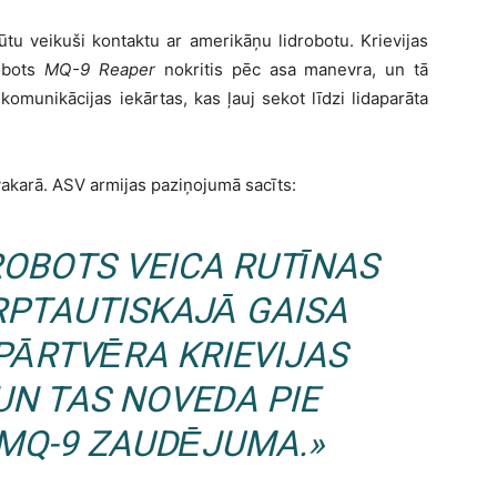
būtu veikuši kontaktu ar amerikāņu lidrobotu. Krievijas
robots
MQ-9 Reaper
nokritis pēc asa manevra, un tā
ir komunikācijas iekārtas, kas ļauj sekot līdzi lidaparāta
vakarā. ASV armijas paziņojumā sacīts:
ROBOTS VEICA RUTĪNAS
RPTAUTISKAJĀ GAISA
 PĀRTVĒRA KRIEVIJAS
UN TAS NOVEDA PIE
 MQ-9 ZAUDĒJUMA.»