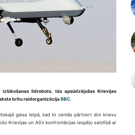
izlūkošanas lidrobots, tās apsūdzējušas Krievijas
raksta britu raidorganizācija
BBC.
tiskajā gaisa telpā, kad to centās pārtvert divi krievu
ošo Krievijas un ASV konfrontācijas iespēju saistībā ar