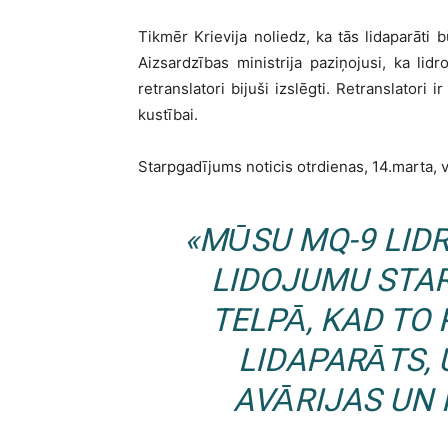
Tikmēr Krievija noliedz, ka tās lidaparāti 
Aizsardzības ministrija paziņojusi, ka lid
retranslatori bijuši izslēgti. Retranslatori 
kustībai.
Starpgadījums noticis otrdienas, 14.marta, 
«MŪSU MQ-9 LID
LIDOJUMU STA
TELPĀ, KAD TO
LIDAPARĀTS, 
AVĀRIJAS UN