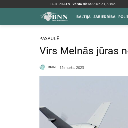
06.08.2026
EN
Vārda diena:
Askolds, Aisma
BALTIJA
SABIEDRĪBA
POLI
Sākums
Pasaulē
PASAULĒ
Virs Melnās jūras n
BNN
15 marts, 2023