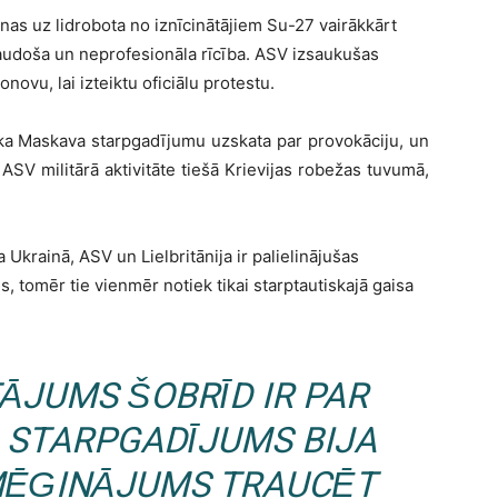
nas uz lidrobota no iznīcinātājiem Su-27 vairākkārt
draudoša un neprofesionāla rīcība. ASV izsaukušas
novu, lai izteiktu oficiālu protestu.
, ka Maskava starpgadījumu uzskata par provokāciju, un
V militārā aktivitāte tiešā Krievijas robežas tuvumā,
Ukrainā, ASV un Lielbritānija ir palielinājušas
 tomēr tie vienmēr notiek tikai starptautiskajā gaisa
ĀJUMS ŠOBRĪD IR PAR
A STARPGADĪJUMS BIJA
 MĒĢINĀJUMS TRAUCĒT