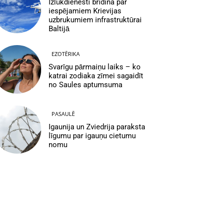
Izlūkdienesti brīdina par
iespējamiem Krievijas
uzbrukumiem infrastruktūrai
Baltijā
EZOTĒRIKA
Svarīgu pārmaiņu laiks – ko
katrai zodiaka zīmei sagaidīt
no Saules aptumsuma
PASAULĒ
Igaunija un Zviedrija paraksta
līgumu par igauņu cietumu
nomu