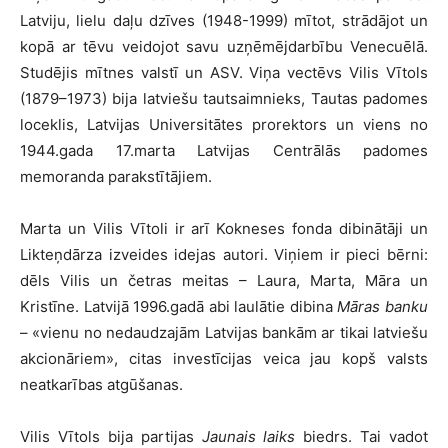
Latviju, lielu daļu dzīves (1948-1999) mītot, strādājot un
kopā ar tēvu veidojot savu uzņēmējdarbību Venecuēlā.
Studējis mītnes valstī un ASV. Viņa vectēvs Vilis Vītols
(1879–1973) bija latviešu tautsaimnieks, Tautas padomes
loceklis, Latvijas Universitātes prorektors un viens no
1944.gada 17.marta Latvijas Centrālās padomes
memoranda parakstītājiem.
Marta un Vilis Vītoli ir arī Kokneses fonda dibinātāji un
Likteņdārza izveides idejas autori. Viņiem ir pieci bērni:
dēls Vilis un četras meitas – Laura, Marta, Māra un
Kristīne. Latvijā 1996.gadā abi laulātie dibina
Māras banku
– «vienu no nedaudzajām Latvijas bankām ar tikai latviešu
akcionāriem», citas investīcijas veica jau kopš valsts
neatkarības atgūšanas.
Vilis Vītols bija partijas
Jaunais laiks
biedrs. Tai vadot