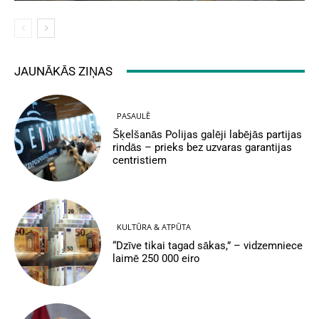
JAUNĀKĀS ZIŅAS
PASAULĒ
Šķelšanās Polijas galēji labējās partijas
rindās – prieks bez uzvaras garantijas
centristiem
KULTŪRA & ATPŪTA
“Dzīve tikai tagad sākas,” – vidzemniece
laimē 250 000 eiro