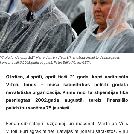
Vītolu fonda dibinātāji Marta Vilis un Vītoli Likteņdārza projekta desmitgades
koncerta laikā 2018.gada augustā. Foto: Edijs Pālens/LETA
Otrdien, 4.aprīlī, aprit tieši 21 gads, kopš nodibināts
Vītolu fonds – mūsu sabiedrības pelnīti godātā
nevalstiskā organizācija. Pirmo reizi tā stipendijas tika
pasniegtas 2002.gada augustā, toreiz finansiālo
palīdzību saņēma 75 jaunieši.
Fonda dibinātāji ir uzņēmēji un mecenāti Marta un Vilis
Vītoli, kuri agrāk minēti Latvijas miljonāru sarakstos. Viņu