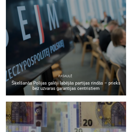
PASAULĒ
Šķelšanās Polijas galēji labējās partijas rindās – prieks
bez uzvaras garantijas centristiem