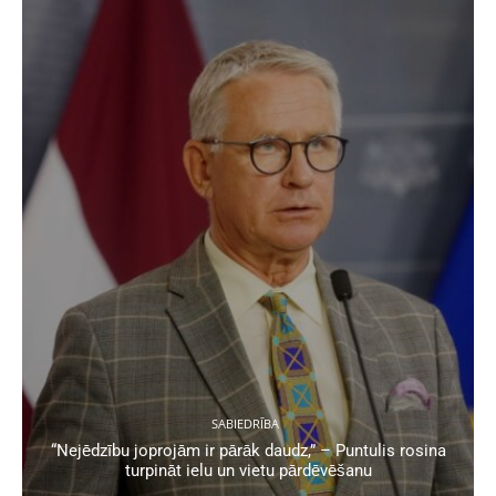
SABIEDRĪBA
“Nejēdzību joprojām ir pārāk daudz,” – Puntulis rosina
turpināt ielu un vietu pārdēvēšanu