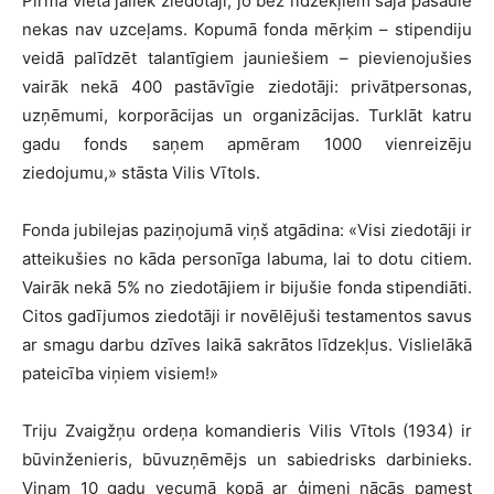
Pirmā vietā jāliek ziedotāji, jo bez līdzekļiem šajā pasaulē
nekas nav uzceļams. Kopumā fonda mērķim – stipendiju
veidā palīdzēt talantīgiem jauniešiem – pievienojušies
vairāk nekā 400 pastāvīgie ziedotāji: privātpersonas,
uzņēmumi, korporācijas un organizācijas. Turklāt katru
gadu fonds saņem apmēram 1000 vienreizēju
ziedojumu,» stāsta Vilis Vītols.
Fonda jubilejas paziņojumā viņš atgādina: «Visi ziedotāji ir
atteikušies no kāda personīga labuma, lai to dotu citiem.
Vairāk nekā 5% no ziedotājiem ir bijušie fonda stipendiāti.
Citos gadījumos ziedotāji ir novēlējuši testamentos savus
ar smagu darbu dzīves laikā sakrātos līdzekļus. Vislielākā
pateicība viņiem visiem!»
Triju Zvaigžņu ordeņa komandieris Vilis Vītols (1934) ir
būvinženieris, būvuzņēmējs un sabiedrisks darbinieks.
Viņam 10 gadu vecumā kopā ar ģimeni nācās pamest