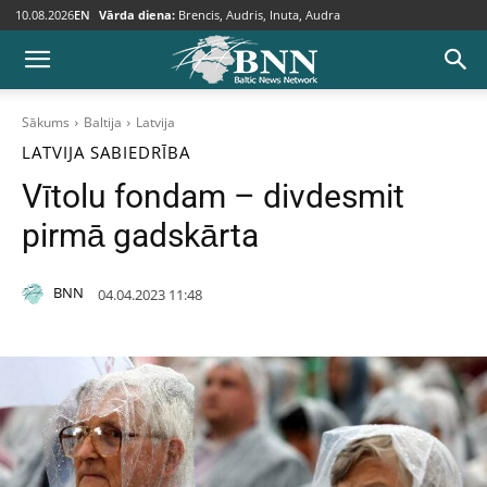
10.08.2026
EN
Vārda diena:
Brencis, Audris, Inuta, Audra
Sākums
Baltija
Latvija
LATVIJA
SABIEDRĪBA
Vītolu fondam – divdesmit
pirmā gadskārta
BNN
04.04.2023 11:48