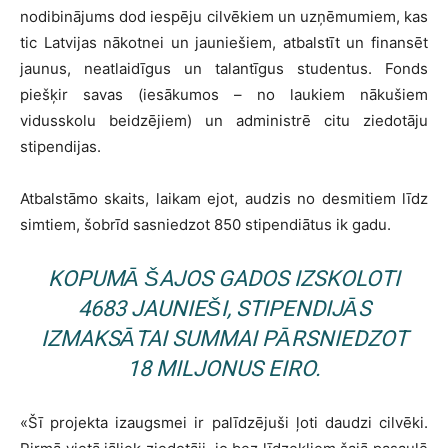
nodibinājums dod iespēju cilvēkiem un uzņēmumiem, kas
tic Latvijas nākotnei un jauniešiem, atbalstīt un finansēt
jaunus, neatlaidīgus un talantīgus studentus. Fonds
piešķir savas (iesākumos – no laukiem nākušiem
vidusskolu beidzējiem) un administrē citu ziedotāju
stipendijas.
Atbalstāmo skaits, laikam ejot, audzis no desmitiem līdz
simtiem, šobrīd sasniedzot 850 stipendiātus ik gadu.
KOPUMĀ ŠAJOS GADOS IZSKOLOTI
4683 JAUNIEŠI, STIPENDIJĀS
IZMAKSĀTAI SUMMAI PĀRSNIEDZOT
18 MILJONUS EIRO.
«Šī projekta izaugsmei ir palīdzējuši ļoti daudzi cilvēki.