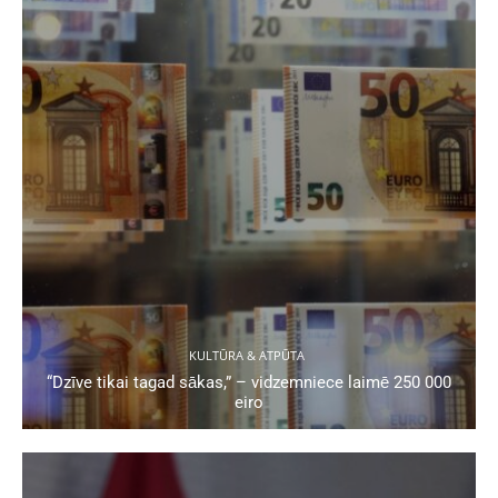
KULTŪRA & ATPŪTA
“Dzīve tikai tagad sākas,” – vidzemniece laimē 250 000
eiro