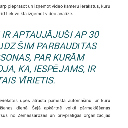
tarp pieprasot un izņemot video kameru ierakstus, kuru
īd tiek veikta izņemot video analīze.
 IR APTAUJĀJUŠI AP 30
 LĪDZ ŠIM PĀRBAUDĪTAS
RSONAS, PAR KURĀM
JA, KA, IESPĒJAMS, IR
IS VĪRIETIS.
iviekstes upes atrasta pamesta automašīnu, ar kuru
dāšanas dienā. Šajā apkārtnē veikti pārmeklēšanas
sursus no Zemessardzes un brīvprātīgās organizācijas