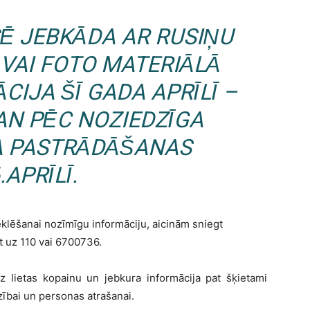
SĒ JEBKĀDA AR RUSIŅU
 VAI FOTO MATERIĀLĀ
CIJA ŠĪ GADA APRĪLĪ –
AN PĒC NOZIEDZĪGA
 PASTRĀDĀŠANAS
.APRĪLĪ.
eklēšanai nozīmīgu informāciju, aicinām sniegt
t uz 110 vai 6700736.
dz lietas kopainu un jebkura informācija pat šķietami
rzībai un personas atrašanai.