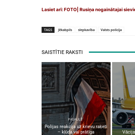
Lasiet arī:
FOTO| Rusiņa nogainātajai sievie
TAGS
Jēkabpils
slepkavība
Valsts policija
SAISTĪTIE RAKSTI
PASAULĒ
Polijas reakcija uz krievu raķeti
– kļūda vai prātīga
Vācija