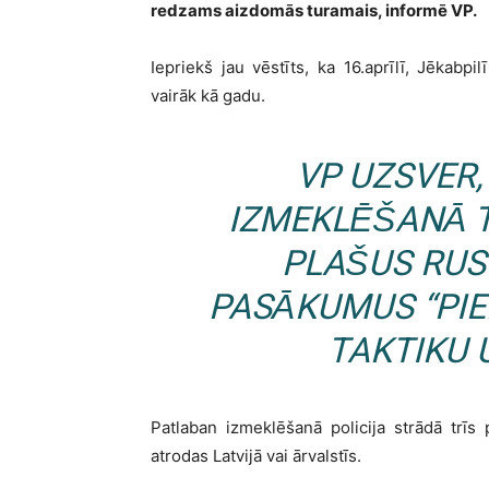
redzams aizdomās turamais, informē VP.
Iepriekš jau vēstīts, ka 16.aprīlī, Jēkabpil
vairāk kā gadu.
VP UZSVER,
IZMEKLĒŠANĀ 
PLAŠUS RUS
PASĀKUMUS “PIE
TAKTIKU 
Patlaban izmeklēšanā policija strādā trīs
atrodas Latvijā vai ārvalstīs.