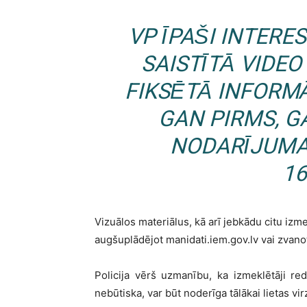
VP ĪPAŠI INTERE
SAISTĪTĀ VIDEO
FIKSĒTĀ INFORMĀ
GAN PIRMS, G
NODARĪJUMA
16
Vizuālos materiālus, kā arī jebkādu citu izm
augšuplādējot manidati.iem.gov.lv vai zvano
Policija vērš uzmanību, ka izmeklētāji re
nebūtiska, var būt noderīga tālākai lietas vi