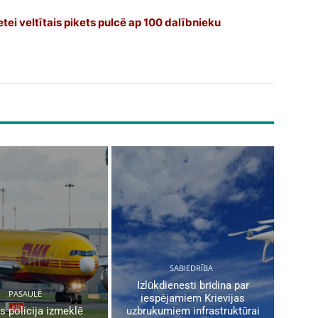
tei veltītais pikets pulcē ap 100 dalībnieku
SABIEDRĪBA
Izlūkdienesti brīdina par
PASAULĒ
iespējamiem Krievijas
s policija izmeklē
uzbrukumiem infrastruktūrai