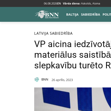
06.08.2026
EN
Vārda diena:
Askolds, Aisma
BALTIJA
SABIEDRĪBA
POLI
Sākums
Baltija
Latvija
LATVIJA
SABIEDRĪBA
VP aicina iedzīvotā
materiālus saistīb
slepkavību turēto 
BNN
26 aprīlis, 2023