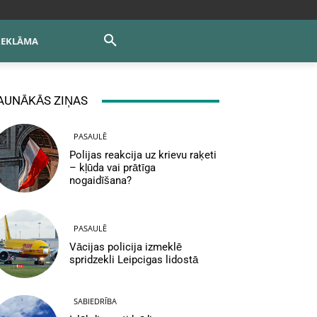
REKLĀMA
AUNĀKĀS ZIŅAS
PASAULĒ
Polijas reakcija uz krievu raķeti
– kļūda vai prātīga
nogaidīšana?
PASAULĒ
Vācijas policija izmeklē
spridzekli Leipcigas lidostā
SABIEDRĪBA