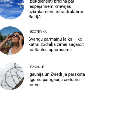
Izlūkdienesti brīdina par
iespējamiem Krievijas
uzbrukumiem infrastruktūrai
Baltijā
EZOTĒRIKA
Svarīgu pārmaiņu laiks – ko
katrai zodiaka zīmei sagaidīt
no Saules aptumsuma
PASAULĒ
Igaunija un Zviedrija paraksta
līgumu par igauņu cietumu
nomu