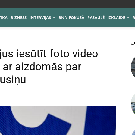
TIKA
BIZNESS
INTERVIJAS
BNN FOKUSĀ
PASAULĒ
IZKLAIDE
J
jus iesūtīt foto video
ā ar aizdomās par
Rusiņu