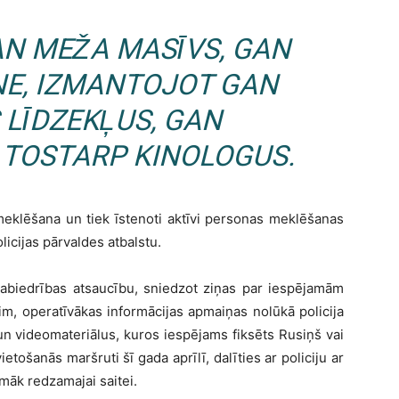
N MEŽA MASĪVS, GAN
NE, IZMANTOJOT GAN
 LĪDZEKĻUS, GAN
 TOSTARP KINOLOGUS.
eklēšana un tiek īstenoti aktīvi personas meklēšanas
icijas pārvaldes atbalstu.
abiedrības atsaucību, sniedzot ziņas par iespējamām
im, operatīvākas informācijas apmaiņas nolūkā policija
 un videomateriālus, kuros iespējams fiksēts Rusiņš vai
vietošanās maršruti šī gada aprīlī, dalīties ar policiju ar
māk redzamajai saitei.