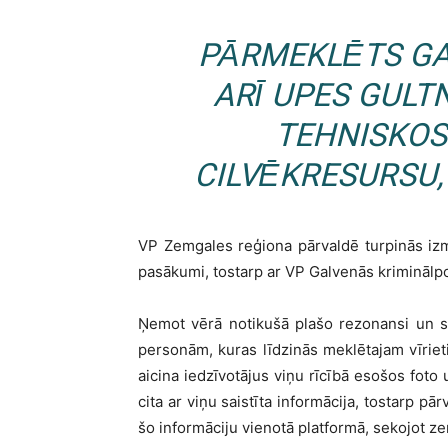
PĀRMEKLĒTS GA
ARĪ UPES GULT
TEHNISKOS
CILVĒKRESURSU,
VP Zemgales reģiona pārvaldē turpinās izm
pasākumi, tostarp ar VP Galvenās kriminālpol
Ņemot vērā notikušā plašo rezonansi un s
personām, kuras līdzinās meklētajam vīriet
aicina iedzīvotājus viņu rīcībā esošos foto
cita ar viņu saistīta informācija, tostarp pār
šo informāciju vienotā platformā, sekojot ze