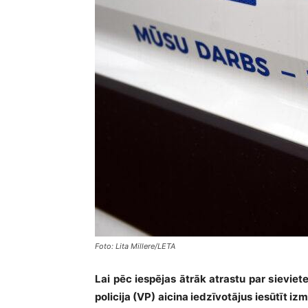
Foto: Lita Millere/LETA
Lai pēc iespējas ātrāk atrastu par sievi
policija (VP) aicina iedzīvotājus iesūtīt i