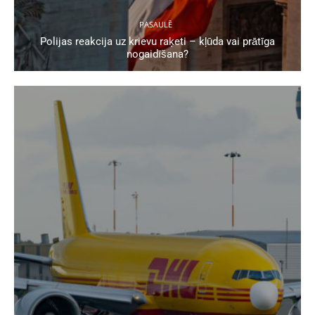
PASAULĒ
Polijas reakcija uz krievu raķeti – kļūda vai prātīga
nogaidīšana?