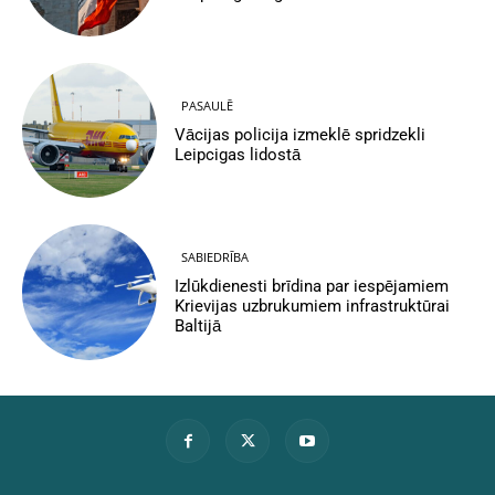
PASAULĒ
Vācijas policija izmeklē spridzekli
Leipcigas lidostā
SABIEDRĪBA
Izlūkdienesti brīdina par iespējamiem
Krievijas uzbrukumiem infrastruktūrai
Baltijā