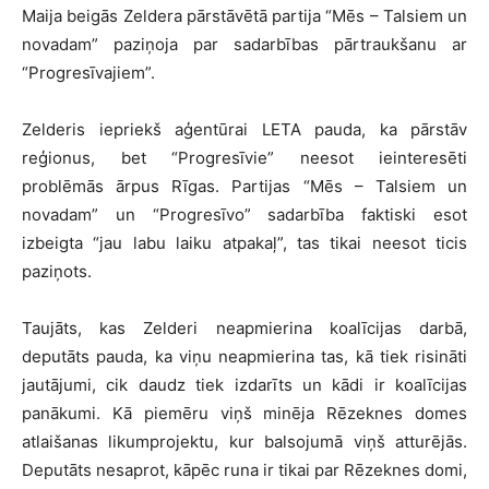
Maija beigās Zeldera pārstāvētā partija “Mēs – Talsiem un
novadam” paziņoja par sadarbības pārtraukšanu ar
“Progresīvajiem”.
Zelderis iepriekš aģentūrai LETA pauda, ka pārstāv
reģionus, bet “Progresīvie” neesot ieinteresēti
problēmās ārpus Rīgas. Partijas “Mēs – Talsiem un
novadam” un “Progresīvo” sadarbība faktiski esot
izbeigta “jau labu laiku atpakaļ”, tas tikai neesot ticis
paziņots.
Taujāts, kas Zelderi neapmierina koalīcijas darbā,
deputāts pauda, ka viņu neapmierina tas, kā tiek risināti
jautājumi, cik daudz tiek izdarīts un kādi ir koalīcijas
panākumi. Kā piemēru viņš minēja Rēzeknes domes
atlaišanas likumprojektu, kur balsojumā viņš atturējās.
Deputāts nesaprot, kāpēc runa ir tikai par Rēzeknes domi,