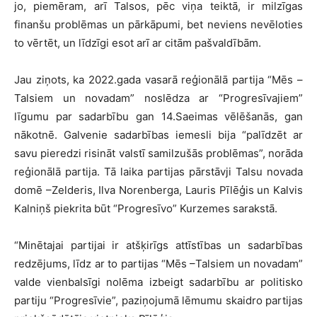
jo, piemēram, arī Talsos, pēc viņa teiktā, ir milzīgas
finanšu problēmas un pārkāpumi, bet neviens nevēloties
to vērtēt, un līdzīgi esot arī ar citām pašvaldībām.
Jau ziņots, ka 2022.gada vasarā reģionālā partija “Mēs –
Talsiem un novadam” noslēdza ar “Progresīvajiem”
līgumu par sadarbību gan 14.Saeimas vēlēšanās, gan
nākotnē. Galvenie sadarbības iemesli bija “palīdzēt ar
savu pieredzi risināt valstī samilzušās problēmas”, norāda
reģionālā partija. Tā laika partijas pārstāvji Talsu novada
domē –Zelderis, Ilva Norenberga, Lauris Pīlēģis un Kalvis
Kalniņš piekrita būt “Progresīvo” Kurzemes sarakstā.
“Minētajai partijai ir atšķirīgs attīstības un sadarbības
redzējums, līdz ar to partijas “Mēs –Talsiem un novadam”
valde vienbalsīgi nolēma izbeigt sadarbību ar politisko
partiju “Progresīvie”, paziņojumā lēmumu skaidro partijas