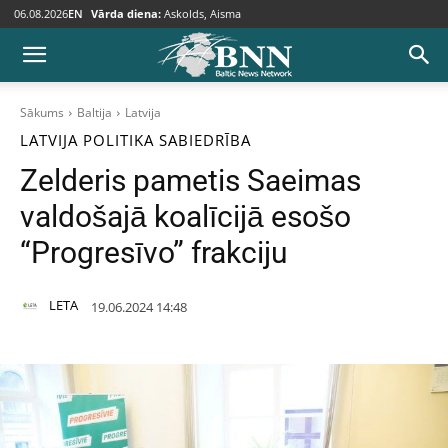
06.08.2026
EN
Vārda diena:
Askolds, Aisma
Sākums
Baltija
Latvija
LATVIJA
POLITIKA
SABIEDRĪBA
Zelderis pametis Saeimas
valdošajā koalīcijā esošo
“Progresīvo” frakciju
LETA
19.06.2024 14:48