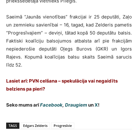
priekšsēdētāja vietnieks Pīlēģis.
Saeimā “Jaunās vienotības” frakcijai ir 25 deputāti, Zaļo
un zemnieku savienībai – 16, tagad, kad Zelderis pametis
“Progresīvajiem” – deviņi, tātad kopā 50 deputātu balsis.
Faktiski koalīciju balsojumos atbalsta arī pie frakcijām
nepiederošie deputāti Oļegs Burovs (GKR) un Igors
Rajevs. Kopumā koalīcijas balsu skaits Saeimā sarucis
līdz 52.
Lasiet arī: PVN celšana – spekulācija vai negaidīts
belziens pa pieri?
Seko mums arī
Facebook
,
Draugiem
un
X
!
TAGS
Edgars Zelderis
Progresīvie