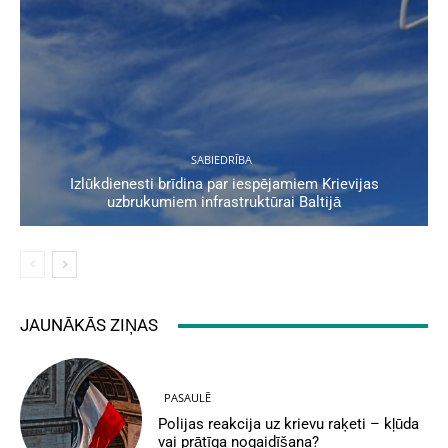
SABIEDRĪBA
Izlūkdienesti brīdina par iespējamiem Krievijas
uzbrukumiem infrastruktūrai Baltijā
JAUNĀKĀS ZIŅAS
PASAULĒ
Polijas reakcija uz krievu raķeti – kļūda
vai prātīga nogaidīšana?