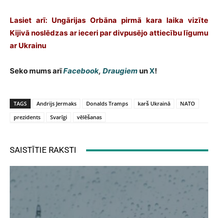
Lasiet arī:
Ungārijas Orbāna pirmā kara laika vizīte
Kijivā noslēdzas ar ieceri par divpusējo attiecību līgumu
ar Ukrainu
Seko mums arī
Facebook
,
Draugiem
un
X
!
TAGS
Andrijs Jermaks
Donalds Tramps
karš Ukrainā
NATO
prezidents
Svarīgi
vēlēšanas
SAISTĪTIE RAKSTI