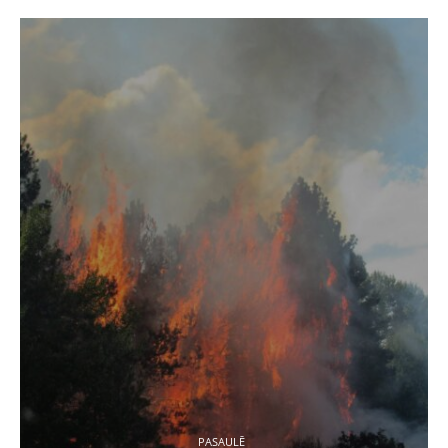
PASAULĒ