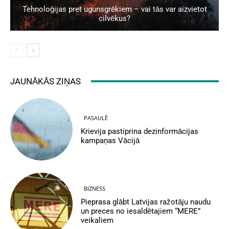
Tehnoloģijas pret ugunsgrēkiem – vai tās var aizvietot
cilvēkus?
JAUNĀKĀS ZIŅAS
PASAULĒ
Krievija pastiprina dezinformācijas
kampaņas Vācijā
BIZNESS
Pieprasa glābt Latvijas ražotāju naudu
un preces no iesaldētajiem “MERE”
veikaliem