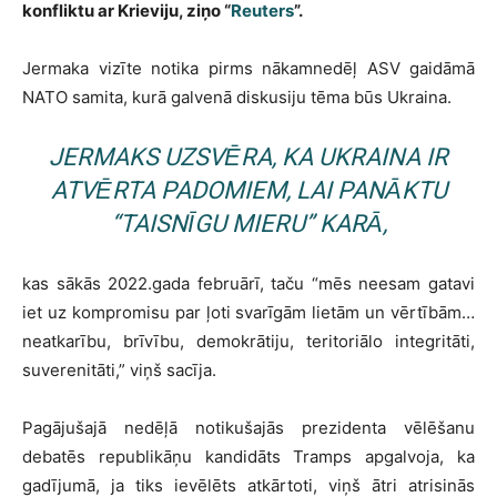
konfliktu ar Krieviju, ziņo “
Reuters
”.
Jermaka vizīte notika pirms nākamnedēļ ASV gaidāmā
NATO samita, kurā galvenā diskusiju tēma būs Ukraina.
JERMAKS UZSVĒRA, KA UKRAINA IR
ATVĒRTA PADOMIEM, LAI PANĀKTU
“TAISNĪGU MIERU” KARĀ,
kas sākās 2022.gada februārī, taču “mēs neesam gatavi
iet uz kompromisu par ļoti svarīgām lietām un vērtībām…
neatkarību, brīvību, demokrātiju, teritoriālo integritāti,
suverenitāti,” viņš sacīja.
Pagājušajā nedēļā notikušajās prezidenta vēlēšanu
debatēs republikāņu kandidāts Tramps apgalvoja, ka
gadījumā, ja tiks ievēlēts atkārtoti, viņš ātri atrisinās