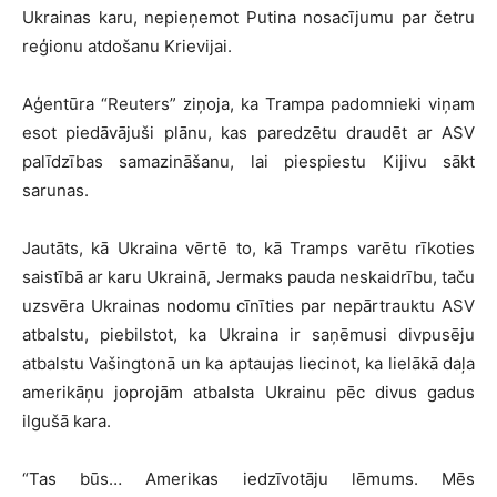
Ukrainas karu, nepieņemot Putina nosacījumu par četru
reģionu atdošanu Krievijai.
Aģentūra “Reuters” ziņoja, ka Trampa padomnieki viņam
esot piedāvājuši plānu, kas paredzētu draudēt ar ASV
palīdzības samazināšanu, lai piespiestu Kijivu sākt
sarunas.
Jautāts, kā Ukraina vērtē to, kā Tramps varētu rīkoties
saistībā ar karu Ukrainā, Jermaks pauda neskaidrību, taču
uzsvēra Ukrainas nodomu cīnīties par nepārtrauktu ASV
atbalstu, piebilstot, ka Ukraina ir saņēmusi divpusēju
atbalstu Vašingtonā un ka aptaujas liecinot, ka lielākā daļa
amerikāņu joprojām atbalsta Ukrainu pēc divus gadus
ilgušā kara.
“Tas būs… Amerikas iedzīvotāju lēmums. Mēs