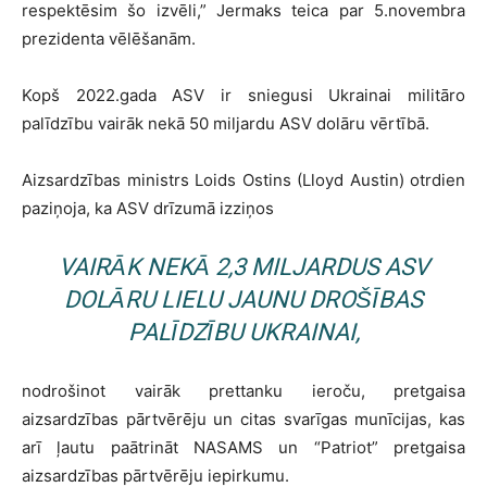
respektēsim šo izvēli,” Jermaks teica par 5.novembra
prezidenta vēlēšanām.
Kopš 2022.gada ASV ir sniegusi Ukrainai militāro
palīdzību vairāk nekā 50 miljardu ASV dolāru vērtībā.
Aizsardzības ministrs Loids Ostins (Lloyd Austin) otrdien
paziņoja, ka ASV drīzumā izziņos
VAIRĀK NEKĀ 2,3 MILJARDUS ASV
DOLĀRU LIELU JAUNU DROŠĪBAS
PALĪDZĪBU UKRAINAI,
nodrošinot vairāk prettanku ieroču, pretgaisa
aizsardzības pārtvērēju un citas svarīgas munīcijas, kas
arī ļautu paātrināt NASAMS un “Patriot” pretgaisa
aizsardzības pārtvērēju iepirkumu.