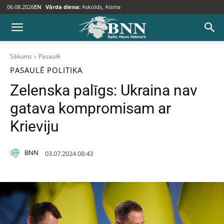
06.08.2026
EN
Vārda diena:
Askolds, Aisma
Sākums
Pasaulē
PASAULĒ
POLITIKA
Zelenska palīgs: Ukraina nav
gatava kompromisam ar
Krieviju
BNN
03.07.2024 08:43