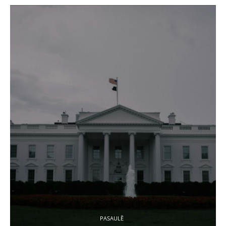
PASAULĒ