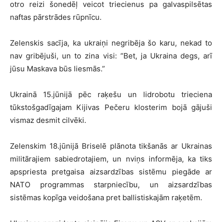
otro reizi šonedēļ veicot triecienus pa galvaspilsētas
naftas pārstrādes rūpnīcu.
Zelenskis sacīja, ka ukraiņi negribēja šo karu, nekad to
nav gribējuši, un to zina visi: “Bet, ja Ukraina degs, arī
jūsu Maskava būs liesmās.”
Ukrainā 15.jūnijā pēc raķešu un lidrobotu trieciena
tūkstošgadīgajam Kijivas Pečeru klosterim bojā gājuši
vismaz desmit cilvēki.
Zelenskim 18.jūnijā Briselē plānota tikšanās ar Ukrainas
militārajiem sabiedrotajiem, un nviņs informēja, ka tiks
apspriesta pretgaisa aizsardzības sistēmu piegāde ar
NATO programmas starpniecību, un aizsardzības
sistēmas kopīga veidošana pret ballistiskajām raķetēm.