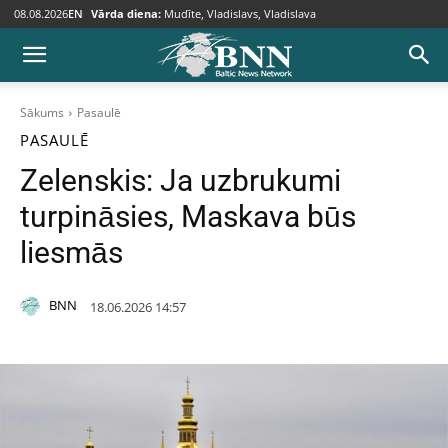
08.08.2026
EN
Vārda diena:
Mudīte, Vladislavs, Vladislava
Sākums
Pasaulē
PASAULĒ
Zelenskis: Ja uzbrukumi
turpināsies, Maskava būs
liesmās
BNN
18.06.2026 14:57