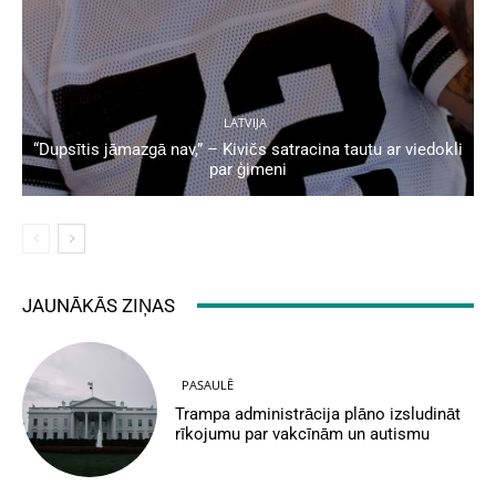
LATVIJA
“Dupsītis jāmazgā nav,” – Kivičs satracina tautu ar viedokli
par ģimeni
JAUNĀKĀS ZIŅAS
PASAULĒ
Trampa administrācija plāno izsludināt
rīkojumu par vakcīnām un autismu