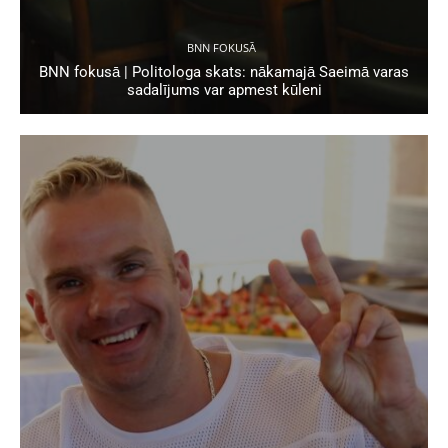
BNN FOKUSĀ
BNN fokusā | Politologa skats: nākamajā Saeimā varas
sadalījums var apmest kūleni