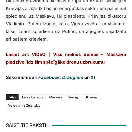
Ukrainas prezidents aicinājis Eiropu un ASV ar sankcijām
Krievijas aizsardzības un enerģētikas sektoriem palielināt
spiedienu uz Maskavu, lai piespiestu Krievijas diktatoru
Vladimiru Putinu izbeigt karu. Viņš uzsvēra, ka visiem ir
laiks izdarīt spiedienu uz Putinu, un atjēgties vajadzētu
arī pašiem krieviem.
Lasiet arī: VIDEO | Viss melnos dūmos – Maskava
piedzīvo līdz šim spēcīgāko dronu uzbrukumu
Seko mums arī
Facebook
,
Draugiem
un
X
!
TAGS
karrš Ukrainā
Maskava
Svarīgi
Ukraina
Volodimirs Zelenskis
SAISTĪTIE RAKSTI