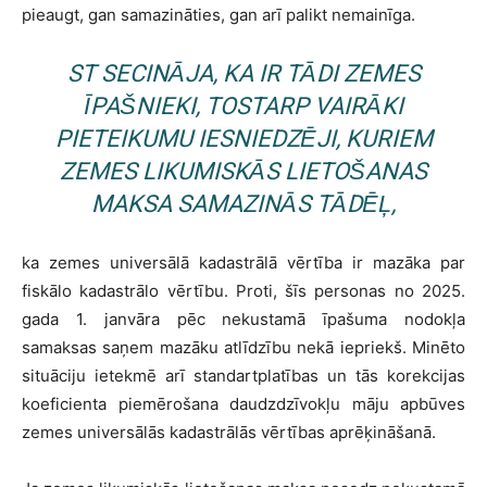
pieaugt, gan samazināties, gan arī palikt nemainīga.
ST SECINĀJA, KA IR TĀDI ZEMES
ĪPAŠNIEKI, TOSTARP VAIRĀKI
PIETEIKUMU IESNIEDZĒJI, KURIEM
ZEMES LIKUMISKĀS LIETOŠANAS
MAKSA SAMAZINĀS TĀDĒĻ,
ka zemes universālā kadastrālā vērtība ir mazāka par
fiskālo kadastrālo vērtību. Proti, šīs personas no 2025.
gada 1. janvāra pēc nekustamā īpašuma nodokļa
samaksas saņem mazāku atlīdzību nekā iepriekš. Minēto
situāciju ietekmē arī standartplatības un tās korekcijas
koeficienta piemērošana daudzdzīvokļu māju apbūves
zemes universālās kadastrālās vērtības aprēķināšanā.