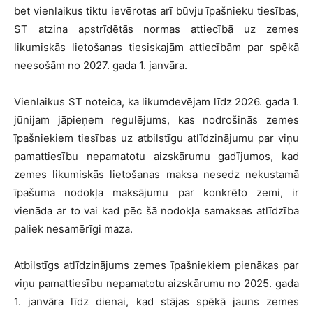
bet vienlaikus tiktu ievērotas arī būvju īpašnieku tiesības,
ST atzina apstrīdētās normas attiecībā uz zemes
likumiskās lietošanas tiesiskajām attiecībām par spēkā
neesošām no 2027. gada 1. janvāra.
Vienlaikus ST noteica, ka likumdevējam līdz 2026. gada 1.
jūnijam jāpieņem regulējums, kas nodrošinās zemes
īpašniekiem tiesības uz atbilstīgu atlīdzinājumu par viņu
pamattiesību nepamatotu aizskārumu gadījumos, kad
zemes likumiskās lietošanas maksa nesedz nekustamā
īpašuma nodokļa maksājumu par konkrēto zemi, ir
vienāda ar to vai kad pēc šā nodokļa samaksas atlīdzība
paliek nesamērīgi maza.
Atbilstīgs atlīdzinājums zemes īpašniekiem pienākas par
viņu pamattiesību nepamatotu aizskārumu no 2025. gada
1. janvāra līdz dienai, kad stājas spēkā jauns zemes