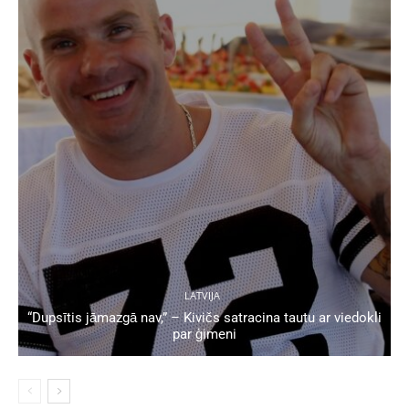
LATVIJA
“Dupsītis jāmazgā nav,” – Kivičs satracina tautu ar viedokli
par ģimeni