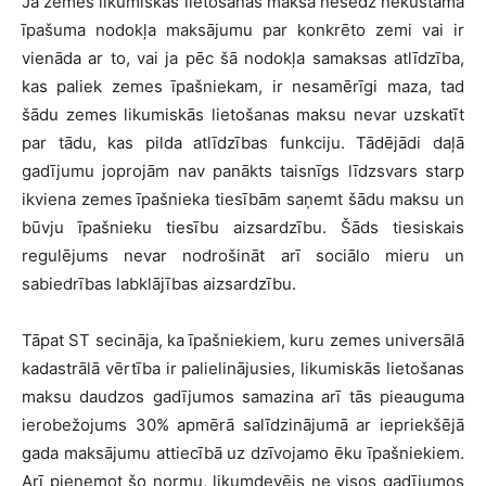
Ja zemes likumiskās lietošanas maksa nesedz nekustamā
īpašuma nodokļa maksājumu par konkrēto zemi vai ir
vienāda ar to, vai ja pēc šā nodokļa samaksas atlīdzība,
kas paliek zemes īpašniekam, ir nesamērīgi maza, tad
šādu zemes likumiskās lietošanas maksu nevar uzskatīt
par tādu, kas pilda atlīdzības funkciju. Tādējādi daļā
gadījumu joprojām nav panākts taisnīgs līdzsvars starp
ikviena zemes īpašnieka tiesībām saņemt šādu maksu un
būvju īpašnieku tiesību aizsardzību. Šāds tiesiskais
regulējums nevar nodrošināt arī sociālo mieru un
sabiedrības labklājības aizsardzību.
Tāpat ST secināja, ka īpašniekiem, kuru zemes universālā
kadastrālā vērtība ir palielinājusies, likumiskās lietošanas
maksu daudzos gadījumos samazina arī tās pieauguma
ierobežojums 30% apmērā salīdzinājumā ar iepriekšējā
gada maksājumu attiecībā uz dzīvojamo ēku īpašniekiem.
Arī pieņemot šo normu, likumdevējs ne visos gadījumos