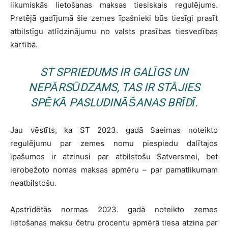
likumiskās lietošanas maksas tiesiskais regulējums.
Pretējā gadījumā šie zemes īpašnieki būs tiesīgi prasīt
atbilstīgu atlīdzinājumu no valsts prasības tiesvedības
kārtībā.
ST SPRIEDUMS IR GALĪGS UN
NEPĀRSŪDZAMS, TAS IR STĀJIES
SPĒKĀ PASLUDINĀŠANAS BRĪDĪ.
Jau vēstīts, ka ST 2023. gadā Saeimas noteikto
regulējumu par zemes nomu piespiedu dalītajos
īpašumos ir atzinusi par atbilstošu Satversmei, bet
ierobežoto nomas maksas apmēru – par pamatlikumam
neatbilstošu.
Apstrīdētās normas 2023. gadā noteikto zemes
lietošanas maksu četru procentu apmērā tiesa atzina par