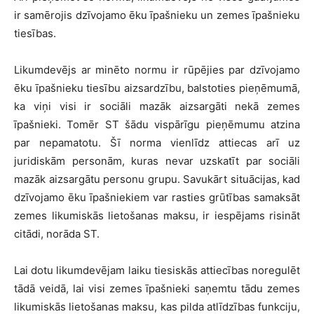
ir samērojis dzīvojamo ēku īpašnieku un zemes īpašnieku
tiesības.
Likumdevējs ar minēto normu ir rūpējies par dzīvojamo
ēku īpašnieku tiesību aizsardzību, balstoties pieņēmumā,
ka viņi visi ir sociāli mazāk aizsargāti nekā zemes
īpašnieki. Tomēr ST šādu vispārīgu pieņēmumu atzina
par nepamatotu. Šī norma vienlīdz attiecas arī uz
juridiskām personām, kuras nevar uzskatīt par sociāli
mazāk aizsargātu personu grupu. Savukārt situācijas, kad
dzīvojamo ēku īpašniekiem var rasties grūtības samaksāt
zemes likumiskās lietošanas maksu, ir iespējams risināt
citādi, norāda ST.
Lai dotu likumdevējam laiku tiesiskās attiecības noregulēt
tādā veidā, lai visi zemes īpašnieki saņemtu tādu zemes
likumiskās lietošanas maksu, kas pilda atlīdzības funkciju,