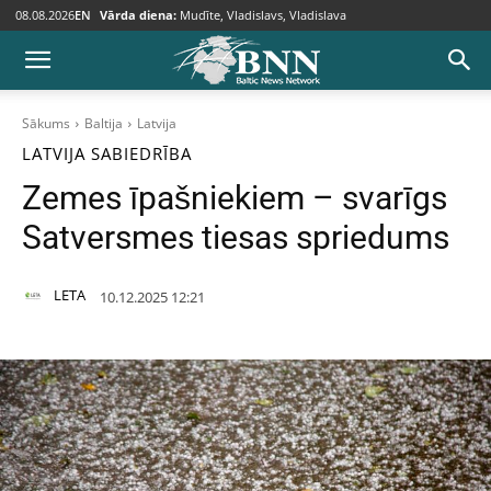
08.08.2026
EN
Vārda diena:
Mudīte, Vladislavs, Vladislava
Sākums
Baltija
Latvija
LATVIJA
SABIEDRĪBA
Zemes īpašniekiem – svarīgs
Satversmes tiesas spriedums
LETA
10.12.2025 12:21