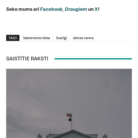
Seko mums arī
Facebook
,
Draugiem
un
X
!
TAGS
Satversmes tiesa
Svarīgi
zemes noma
SAISTĪTIE RAKSTI