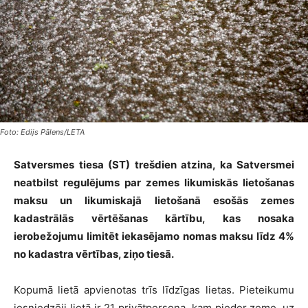
Foto: Edijs Pālens/LETA
Satversmes tiesa (ST) trešdien atzina, ka Satversmei
neatbilst regulējums par zemes likumiskās lietošanas
maksu un likumiskajā lietošanā esošās zemes
kadastrālās vērtēšanas kārtību, kas nosaka
ierobežojumu limitēt iekasējamo nomas maksu līdz 4%
no kadastra vērtības, ziņo tiesā.
Kopumā lietā apvienotas trīs līdzīgas lietas. Pieteikumu
iesniedzēji lietā ir 21 privātpersona, kam pieder zeme, uz