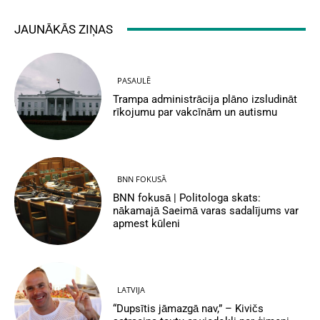
JAUNĀKĀS ZIŅAS
PASAULĒ
Trampa administrācija plāno izsludināt
rīkojumu par vakcīnām un autismu
BNN FOKUSĀ
BNN fokusā | Politologa skats:
nākamajā Saeimā varas sadalījums var
apmest kūleni
LATVIJA
“Dupsītis jāmazgā nav,” – Kivičs