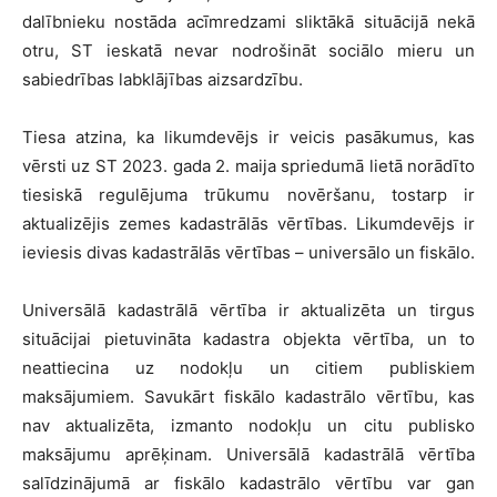
dalībnieku nostāda acīmredzami sliktākā situācijā nekā
otru, ST ieskatā nevar nodrošināt sociālo mieru un
sabiedrības labklājības aizsardzību.
Tiesa atzina, ka likumdevējs ir veicis pasākumus, kas
vērsti uz ST 2023. gada 2. maija spriedumā lietā norādīto
tiesiskā regulējuma trūkumu novēršanu, tostarp ir
aktualizējis zemes kadastrālās vērtības. Likumdevējs ir
ieviesis divas kadastrālās vērtības – universālo un fiskālo.
Universālā kadastrālā vērtība ir aktualizēta un tirgus
situācijai pietuvināta kadastra objekta vērtība, un to
neattiecina uz nodokļu un citiem publiskiem
maksājumiem. Savukārt fiskālo kadastrālo vērtību, kas
nav aktualizēta, izmanto nodokļu un citu publisko
maksājumu aprēķinam. Universālā kadastrālā vērtība
salīdzinājumā ar fiskālo kadastrālo vērtību var gan