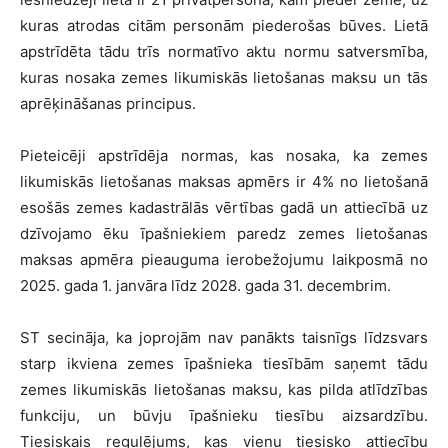
kuras atrodas citām personām piederošas būves. Lietā
apstrīdēta tādu trīs normatīvo aktu normu satversmība,
kuras nosaka zemes likumiskās lietošanas maksu un tās
aprēķināšanas principus.
Pieteicēji apstrīdēja normas, kas nosaka, ka zemes
likumiskās lietošanas maksas apmērs ir 4% no lietošanā
esošās zemes kadastrālās vērtības gadā un attiecībā uz
dzīvojamo ēku īpašniekiem paredz zemes lietošanas
maksas apmēra pieauguma ierobežojumu laikposmā no
2025. gada 1. janvāra līdz 2028. gada 31. decembrim.
ST secināja, ka joprojām nav panākts taisnīgs līdzsvars
starp ikviena zemes īpašnieka tiesībām saņemt tādu
zemes likumiskās lietošanas maksu, kas pilda atlīdzības
funkciju, un būvju īpašnieku tiesību aizsardzību.
Tiesiskais regulējums, kas vienu tiesisko attiecību