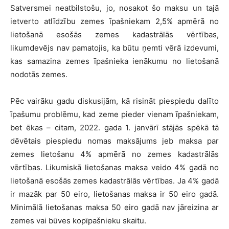
Satversmei neatbilstošu, jo, nosakot šo maksu un tajā
ietverto atlīdzību zemes īpašniekam 2,5% apmērā no
lietošanā esošās zemes kadastrālās vērtības,
likumdevējs nav pamatojis, ka būtu ņemti vērā izdevumi,
kas samazina zemes īpašnieka ienākumu no lietošanā
nodotās zemes.
Pēc vairāku gadu diskusijām, kā risināt piespiedu dalīto
īpašumu problēmu, kad zeme pieder vienam īpašniekam,
bet ēkas – citam, 2022. gada 1. janvārī stājās spēkā tā
dēvētais piespiedu nomas maksājums jeb maksa par
zemes lietošanu 4% apmērā no zemes kadastrālās
vērtības. Likumiskā lietošanas maksa veido 4% gadā no
lietošanā esošās zemes kadastrālās vērtības. Ja 4% gadā
ir mazāk par 50 eiro, lietošanas maksa ir 50 eiro gadā.
Minimālā lietošanas maksa 50 eiro gadā nav jāreizina ar
zemes vai būves kopīpašnieku skaitu.