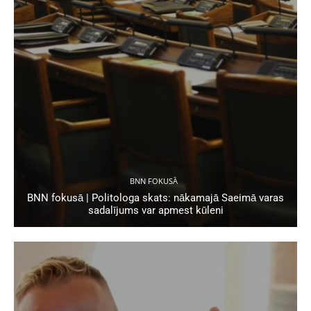
BNN FOKUSĀ
BNN fokusā | Politologa skats: nākamajā Saeimā varas
sadalījums var apmest kūleni