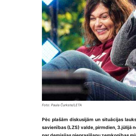
Foto: Paula Čurkste/LETA
Pēc plašām diskusijām un situācijas lauk
savienības (LZS) valde, pirmdien, 3.jūlijā
par demisijas pieprasīšanu zemkopības m