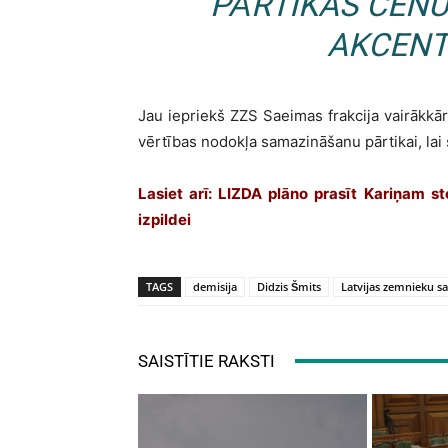
PĀRTIKAS CEN
AKCENT
Jau iepriekš ZZS Saeimas frakcija vairākkār
vērtības nodokļa samazināšanu pārtikai, lai 
Lasiet arī:
LIZDA plāno prasīt Kariņam st
izpildei
TAGS
demisija
Didzis Šmits
Latvijas zemnieku s
SAISTĪTIE RAKSTI