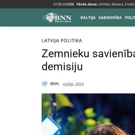
07.08.2026
EN
Vārda diena:
Alfrēds, Madars, Fredis
BALTIJA
SABIEDRĪBA
POLI
Sākums
Baltija
Latvija
LATVIJA
POLITIKA
Zemnieku savienība
demisiju
BNN
4 jūlijs, 2023