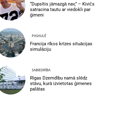
“Dupsītis jāmazgā nav,” – Kivičs
satracina tautu ar viedokli par
ģimeni
PASAULĒ
Francija rīkos krīzes situācijas
simulāciju
SABIEDRĪBA
Rīgas Dzemdību namā slēdz
stāvu, kurā izvietotas ģimenes
palātas