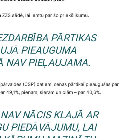
ta ZZS sēdē, lai lemtu par šo priekšlikumu.
BEZDARBĪBA PĀRTIKAS
UJĀ PIEAUGUMA
Ā NAV PIEĻAUJAMA.
s pārvaldes (CSP) datiem, cenas pārtikai pieaugušas par
par 49,1%, pienam, sieram un olām – par 40,6%.
 NAV NĀCIS KLAJĀ AR
U PIEDĀVĀJUMU, LAI