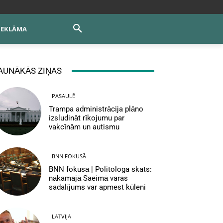
REKLĀMA
AUNĀKĀS ZIŅAS
PASAULĒ
Trampa administrācija plāno
izsludināt rīkojumu par
vakcīnām un autismu
BNN FOKUSĀ
BNN fokusā | Politologa skats:
nākamajā Saeimā varas
sadalījums var apmest kūleni
LATVIJA