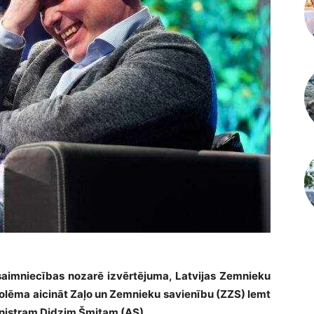
saimniecības nozarē izvērtējuma, Latvijas Zemnieku
 nolēma aicināt Zaļo un Zemnieku savienību (ZZS) lemt
inistram Didzim Šmitam (AS).