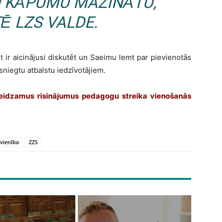
U KĀPUMU MAZINĀTU,
Ē LZS VALDE.
t ir aicinājusi diskutēt un Saeimu lemt par pievienotās
sniegtu atbalstu iedzīvotājiem.
eidzamus risinājumus pedagogu streika vienošanās
avienība
ZZS