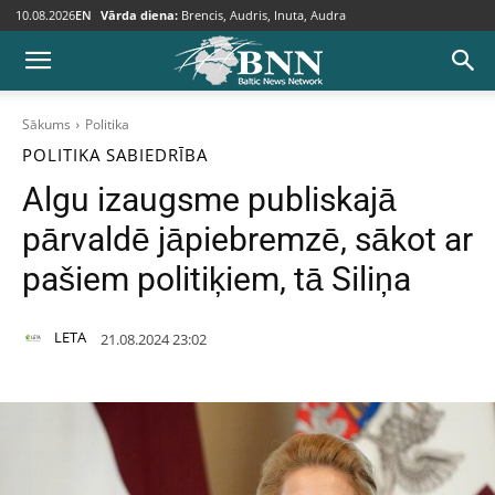
10.08.2026
EN
Vārda diena:
Brencis, Audris, Inuta, Audra
Sākums
Politika
POLITIKA
SABIEDRĪBA
Algu izaugsme publiskajā
pārvaldē jāpiebremzē, sākot ar
pašiem politiķiem, tā Siliņa
LETA
21.08.2024 23:02