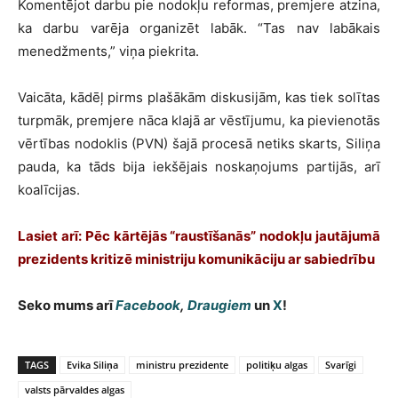
Komentējot darbu pie nodokļu reformas, premjere atzina,
ka darbu varēja organizēt labāk. “Tas nav labākais
menedžments,” viņa piekrita.
Vaicāta, kādēļ pirms plašākām diskusijām, kas tiek solītas
turpmāk, premjere nāca klajā ar vēstījumu, ka pievienotās
vērtības nodoklis (PVN) šajā procesā netiks skarts, Siliņa
pauda, ka tāds bija iekšējais noskaņojums partijās, arī
koalīcijas.
Lasiet arī: Pēc kārtējās “raustīšanās” nodokļu jautājumā
prezidents kritizē ministriju komunikāciju ar sabiedrību
Seko mums arī
Facebook
,
Draugiem
un
X
!
TAGS
Evika Siliņa
ministru prezidente
politiķu algas
Svarīgi
valsts pārvaldes algas