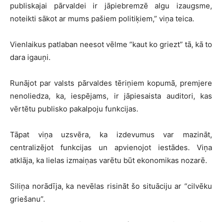
publiskajai pārvaldei ir jāpiebremzē algu izaugsme,
noteikti sākot ar mums pašiem politiķiem,” viņa teica.
Vienlaikus patlaban neesot vēlme “kaut ko griezt” tā, kā to
dara igauņi.
Runājot par valsts pārvaldes tēriņiem kopumā, premjere
nenoliedza, ka, iespējams, ir jāpiesaista auditori, kas
vērtētu publisko pakalpoju funkcijas.
Tāpat viņa uzsvēra, ka izdevumus var mazināt,
centralizējot funkcijas un apvienojot iestādes. Viņa
atklāja, ka lielas izmaiņas varētu būt ekonomikas nozarē.
Siliņa norādīja, ka nevēlas risināt šo situāciju ar “cilvēku
griešanu”.