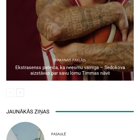
SARKANAIS PAKLĀJS
Ekstrasenss pateica, ka neesmu vainīga – Sedokova
aizstāvas par savu lomu Timmas nāvē
JAUNĀKĀS ZIŅAS
PASAULĒ