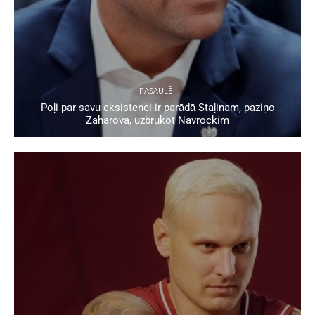
PASAULĒ
Poļi par savu eksistenci ir parādā Staļinam, paziņo
Zaharova, uzbrūkot Navrockim