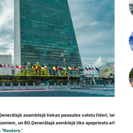
nerālajā asamblejā tiekas pasaules valstu līderi, lai
jumiem, un 80.Ģenerālajā asmblejā tiks apspriests arī
a
“Reuters.”