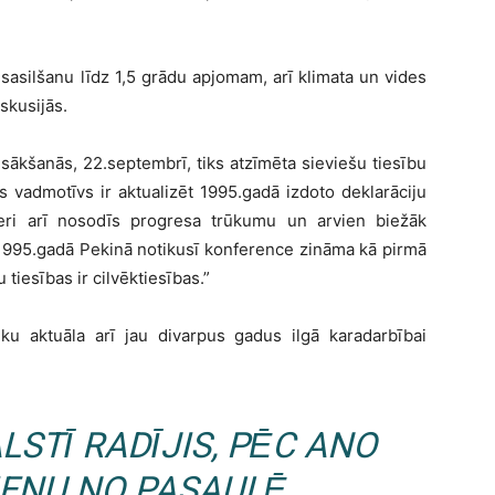
 sasilšanu līdz 1,5 grādu apjomam, arī klimata un vides
skusijās.
ākšanās, 22.septembrī, tiks atzīmēta sieviešu tiesību
 vadmotīvs ir aktualizēt 1995.gadā izdoto deklarāciju
deri arī nosodīs progresa trūkumu un arvien biežāk
1995.gadā Pekinā notikusī konference zināma kā pirmā
u tiesības ir cilvēktiesības.”
u aktuāla arī jau divarpus gadus ilgā karadarbībai
LSTĪ RADĪJIS, PĒC ANO
IENU NO PASAULĒ