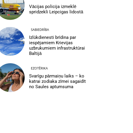
Vācijas policija izmeklē
spridzekli Leipcigas lidostā
SABIEDRĪBA
Izlūkdienesti brīdina par
iespējamiem Krievijas
uzbrukumiem infrastruktūrai
Baltijā
EZOTĒRIKA
Svarīgu pārmaiņu laiks – ko
katrai zodiaka zīmei sagaidīt
no Saules aptumsuma