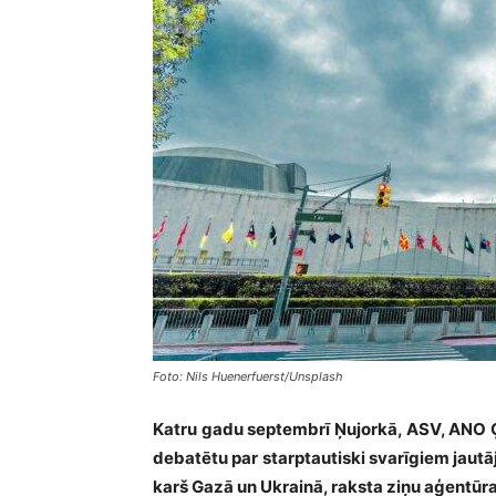
Foto: Nils Huenerfuerst/Unsplash
Katru gadu septembrī Ņujorkā, ASV, ANO Ģe
debatētu par starptautiski svarīgiem jautā
karš Gazā un Ukrainā, raksta ziņu aģentūr