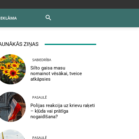
REKLĀMA
AUNĀKĀS ZIŅAS
SABIEDRĪBA
Silto gaisa masu
nomainot vēsākai, tveice
atkāpsies
PASAULĒ
Polijas reakcija uz krievu raķeti
– kļūda vai prātīga
nogaidīšana?
PASAULĒ