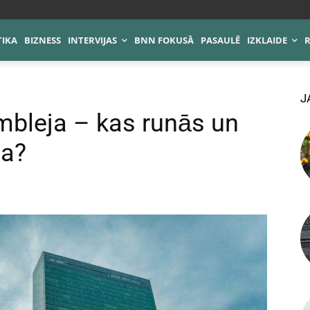
TIKA
BIZNESS
INTERVIJAS
BNN FOKUSĀ
PASAULĒ
IZKLAIDE
J
bleja – kas runās un
ba?