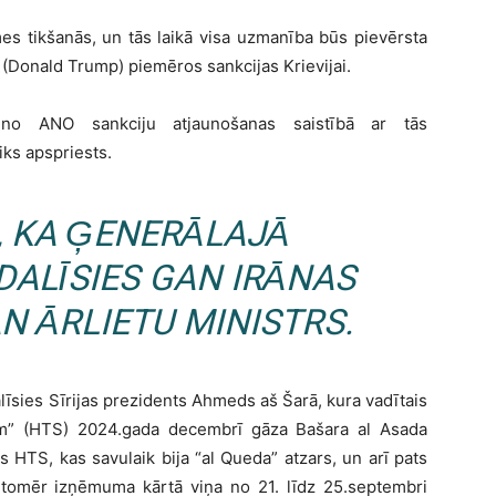
es tikšanās, un tās laikā visa uzmanība būs pievērsta
(Donald Trump) piemēros sankcijas Krievijai.
 no ANO sankciju atjaunošanas saistībā ar tās
iks apspriests.
, KA ĢENERĀLAJĀ
DALĪSIES GAN IRĀNAS
N ĀRLIETU MINISTRS.
īsies Sīrijas prezidents Ahmeds aš Šarā, kura vadītais
am” (HTS) 2024.gada decembrī gāza Bašara al Asada
 HTS, kas savulaik bija “al Queda” atzars, un arī pats
 tomēr izņēmuma kārtā viņa no 21. līdz 25.septembri