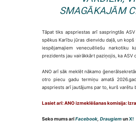
SMAGĀKAJĀM CI
Tāpat tiks apspriestas arī saspringtās AS
spēkus Karību jūras dienvidu daļā, un kopš 
iespējamajiem venecuēliešu narkotiku k
prezidents jau vairākkārt paziņojis, ka ASV
ANO arī sāk meklēt nākamo ģenerālsekretār
otro piecu gadu termiņu amatā 2026.gada
apspriests arī jautājums par to, kurš varētu
Lasiet arī: ANO izmeklēšanas komisija: Izr
Seko mums arī
Facebook
,
Draugiem
un
X!