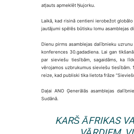
atļauts apmeklēt Ņujorku.
Laikā, kad risinā centieni ierobežot globālo
jautājumi spēlēs būtisku lomu asamblejas di
Dienu pirms asamblejas dalībnieku uzrunu s
konferences 30.gadadiena. Lai gan tikšanās
par sieviešu tiesībām, sagaidāms, ka lī
vērojamos uzbrukumus sieviešu tiesībām. 
reize, kad publiski tika lietota frāze “Sievieš
Daļai ANO Ģenerālās asamblejas dalībniek
Sudānā.
KARŠ ĀFRIKAS VA
VĀRDIEM, V