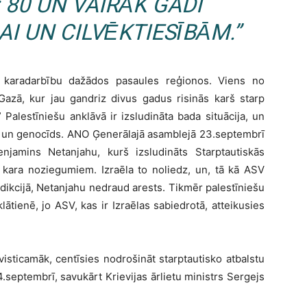
 80 UN VAIRĀK GADI
AI UN CILVĒKTIESĪBĀM.”
r karadarbību dažādos pasaules reģionos. Viens no
Gazā, kur jau gandriz divus gadus risinās karš starp
Palestīniešu anklāvā ir izsludināta bada situācija, un
sbu un genocīds. ANO Ģenerālajā asamblejā 23.septembrī
enjamins Netanjahu, kurš izsludināts Starptautiskās
 kara noziegumiem. Izraēla to noliedz, un, tā kā ASV
isdikcijā, Netanjahu nedraud arests. Tikmēr palestīniešu
tienē, jo ASV, kas ir Izraēlas sabiedrotā, atteikusies
isticamāk, centīsies nodrošināt starptautisko atbalstu
.septembrī, savukārt Krievijas ārlietu ministrs Sergejs