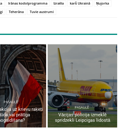
za
Irānas kodolprogramma
Izraēla
karš Ukrainā
Ņujorka
gi
Teherāna
Tuvie austrumi
PASAULĒ
PASAULĒ
akcija uz krievu raķeti
ļūda vai prātīga
Vācijas policija izmeklē
nogaidīšana?
spridzekli Leipcigas lidostā