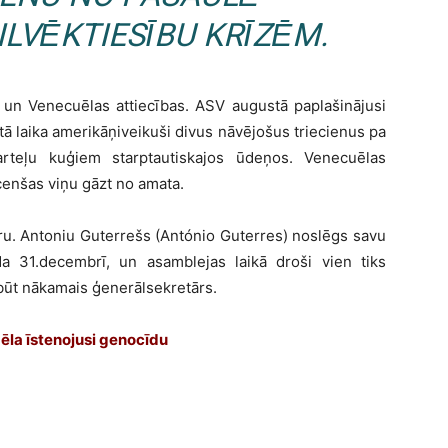
LVĒKTIESĪBU KRĪZĒM.
V un Venecuēlas attiecības. ASV augustā paplašinājusi
tā laika amerikāņiveikuši divus nāvējošus triecienus pa
arteļu kuģiem starptautiskajos ūdeņos. Venecuēlas
 cenšas viņu gāzt no amata.
u. Antoniu Guterrešs (António Guterres) noslēgs savu
 31.decembrī, un asamblejas laikā droši vien tiks
 būt nākamais ģenerālsekretārs.
aēla īstenojusi genocīdu