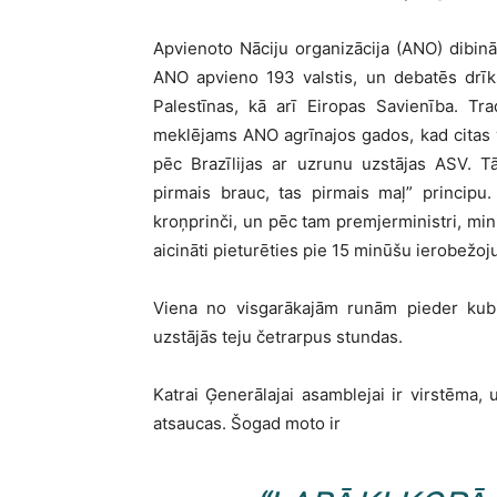
Apvienoto Nāciju organizācija (ANO) dibinā
ANO apvieno 193 valstis, un debatēs drīks
Palestīnas, kā arī Eiropas Savienība. Tra
meklējams ANO agrīnajos gados, kad citas v
pēc Brazīlijas ar uzrunu uzstājas ASV. Tā
pirmais brauc, tas pirmais maļ” principu.
kroņprinči, un pēc tam premjerministri, mini
aicināti pieturēties pie 15 minūšu ierobežoj
Viena no visgarākajām runām pieder kubi
uzstājās teju četrarpus stundas.
Katrai Ģenerālajai asamblejai ir virstēma, 
atsaucas. Šogad moto ir