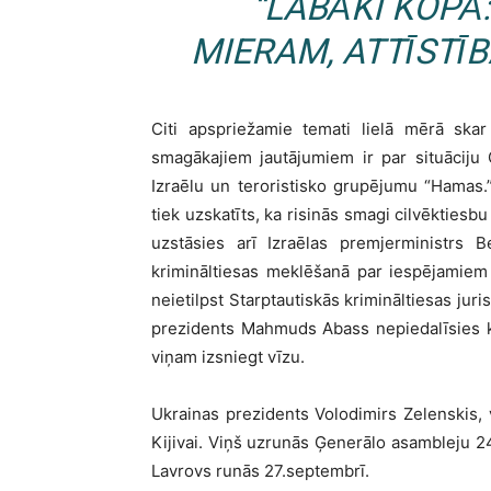
“LABĀKI KOPĀ:
MIERAM, ATTĪSTĪB
Citi apspriežamie temati lielā mērā ska
smagākajiem jautājumiem ir par situāciju 
Izraēlu un teroristisko grupējumu “Hamas.” 
tiek uzskatīts, ka risinās smagi cilvēktie
uzstāsies arī Izraēlas premjerministrs B
krimināltiesas meklēšanā par iespējamiem
neietilpst Starptautiskās krimināltiesas jur
prezidents Mahmuds Abass nepiedalīsies klā
viņam izsniegt vīzu.
Ukrainas prezidents Volodimirs Zelenskis, v
Kijivai. Viņš uzrunās Ģenerālo asambleju 24
Lavrovs runās 27.septembrī.