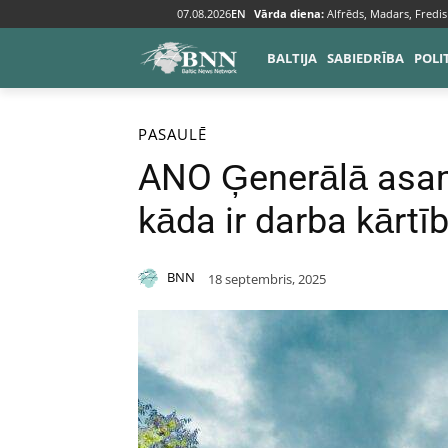
07.08.2026
EN
Vārda diena:
Alfrēds, Madars, Fredis
BALTIJA
SABIEDRĪBA
POLI
Sākums
Pasaulē
PASAULĒ
ANO Ģenerālā asam
kāda ir darba kārtī
BNN
18 septembris, 2025