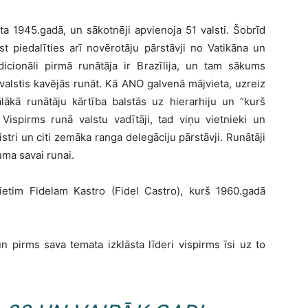
ta 1945.gadā, un sākotnēji apvienoja 51 valsti. Šobrīd
t piedalīties arī novērotāju pārstāvji no Vatikāna un
dicionāli pirmā runātāja ir Brazīlija, un tam sākums
alstis kavējās runāt. Kā ANO galvenā mājvieta, uzreiz
lākā runātāju kārtība balstās uz hierarhiju un “kurš
 Vispirms runā valstu vadītāji, tad viņu vietnieki un
stri un citi zemāka ranga delegāciju pārstāvji. Runātāji
uma savai runai.
etim Fidelam Kastro (Fidel Castro), kurš 1960.gadā
un pirms sava temata izklāsta līderi vispirms īsi uz to