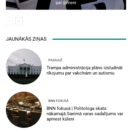
par ģimeni
JAUNĀKĀS ZIŅAS
PASAULĒ
Trampa administrācija plāno izsludināt
rīkojumu par vakcīnām un autismu
BNN FOKUSĀ
BNN fokusā | Politologa skats:
nākamajā Saeimā varas sadalījums var
apmest kūleni