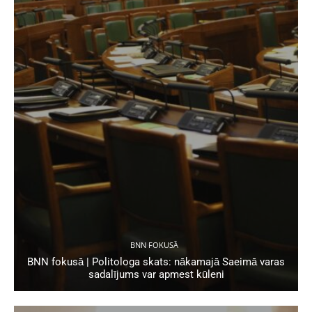
BNN FOKUSĀ
BNN fokusā | Politologa skats: nākamajā Saeimā varas
sadalījums var apmest kūleni