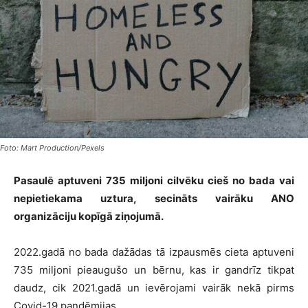
Foto: Mart Production/Pexels
Pasaulē aptuveni 735 miljoni cilvēku cieš no bada vai
nepietiekama uztura, secināts vairāku ANO
organizāciju kopīgā ziņojumā.
2022.gadā no bada dažādas tā izpausmēs cieta aptuveni
735 miljoni pieaugušo un bērnu, kas ir gandrīz tikpat
daudz, cik 2021.gadā un ievērojami vairāk nekā pirms
Covid-19 pandēmijas.