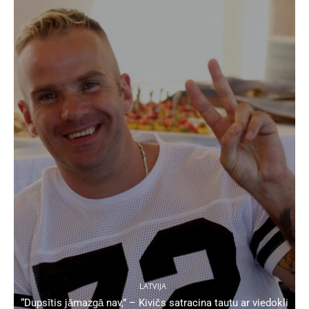
LATVIJA
“Dupsītis jāmazgā nav,” – Kivičs satracina tautu ar viedokli