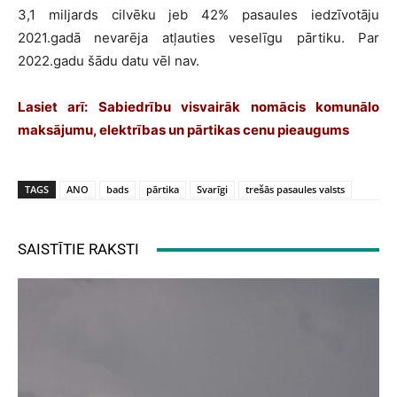
3,1 miljards cilvēku jeb 42% pasaules iedzīvotāju
2021.gadā nevarēja atļauties veselīgu pārtiku. Par
2022.gadu šādu datu vēl nav.
Lasiet arī:
Sabiedrību visvairāk nomācis komunālo
maksājumu, elektrības un pārtikas cenu pieaugums
TAGS
ANO
bads
pārtika
Svarīgi
trešās pasaules valsts
SAISTĪTIE RAKSTI