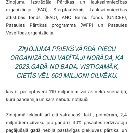
Ziņojumu izstrādāja Pārtikas un lauksaimniecības
organizācija (FAO), Starptautiskais Lauksaimniecības
attīstības fonds (IFAD), ANO Bērnu fonds (UNICEF),
Pasaules Pārtikas programma (WFP) un Pasaules
Veselības organizācija.
ZIŅOJUMA PRIEKŠVĀRDĀ PIECU
ORGANIZĀCIJU VADĪTĀJI NORĀDA, KA
2023.GADĀ NO BADA, VISTICAMĀK,
CIETĪS VĒL 600 MILJONI CILVĒKU,
kas ir par aptuveni 119 miljoniem vairāk nekā scenārijā,
kurā pandēmija un karš nebūtu notikuši.
Ziņojumā iekļauti arī citi satraucoši fakti, piemēram, 2,4
miljardiem cilvēku jeb gandrīz 30% pasaules iedzīvotāju
pagājušajā gadā nebija pastāvīgas piekļuves pārtikai un