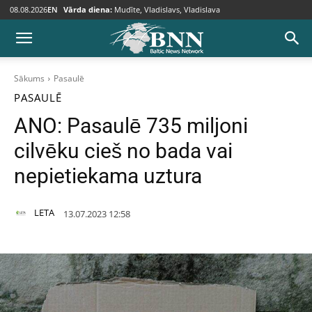
08.08.2026
EN
Vārda diena:
Mudīte, Vladislavs, Vladislava
Sākums
Pasaulē
PASAULĒ
ANO: Pasaulē 735 miljoni
cilvēku cieš no bada vai
nepietiekama uztura
LETA
13.07.2023 12:58