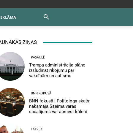
REKLĀMA
AUNĀKĀS ZIŅAS
PASAULĒ
Trampa administrācija plāno
izsludināt rīkojumu par
vakcīnām un autismu
BNN FOKUSĀ
BNN fokusā | Politologa skats:
nākamajā Saeimā varas
sadalījums var apmest kūleni
LATVIJA