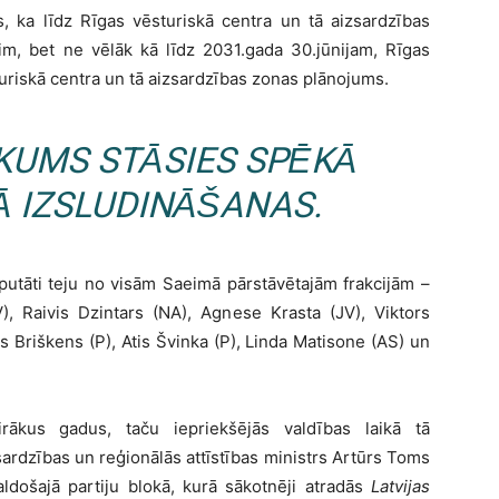
s, ka līdz Rīgas vēsturiskā centra un tā aizsardzības
im, bet ne vēlāk kā līdz 2031.gada 30.jūnijam, Rīgas
uriskā centra un tā aizsardzības zonas plānojums.
IKUMS STĀSIES SPĒKĀ
Ā IZSLUDINĀŠANAS.
eputāti teju no visām Saeimā pārstāvētajām frakcijām –
), Raivis Dzintars (NA), Agnese Krasta (JV), Viktors
s Briškens (P), Atis Švinka (P), Linda Matisone (AS) un
irākus gadus, taču iepriekšējās valdības laikā tā
sardzības un reģionālās attīstības ministrs Artūrs Toms
aldošajā partiju blokā, kurā sākotnēji atradās
Latvijas