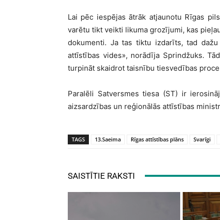
Lai pēc iespējas ātrāk atjaunotu Rīgas pils
varētu tikt veikti likuma grozījumi, kas pieļau
dokumenti. Ja tas tiktu izdarīts, tad daž
attīstības vides», norādīja Sprindžuks. Tād
turpināt skaidrot taisnību tiesvedības proce
Paralēli Satversmes tiesa (ST) ir ierosinā
aizsardzības un reģionālās attīstības minist
TAGS
13.Saeima
Rīgas attīstības plāns
Svarīgi
SAISTĪTIE RAKSTI