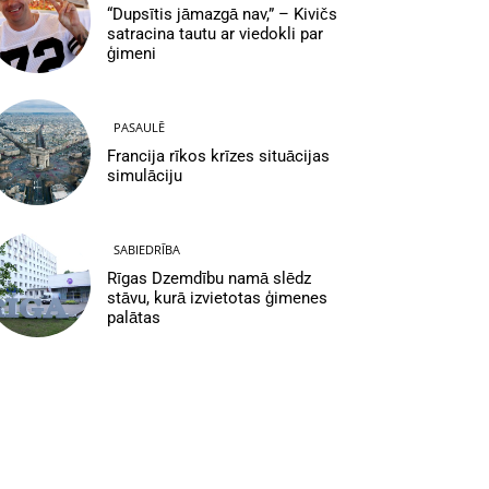
“Dupsītis jāmazgā nav,” – Kivičs
satracina tautu ar viedokli par
ģimeni
PASAULĒ
Francija rīkos krīzes situācijas
simulāciju
SABIEDRĪBA
Rīgas Dzemdību namā slēdz
stāvu, kurā izvietotas ģimenes
palātas