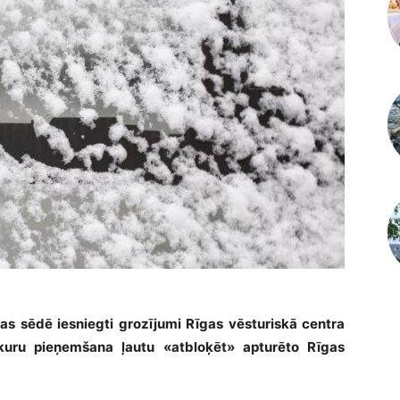
mas sēdē iesniegti grozījumi Rīgas vēsturiskā centra
kuru pieņemšana ļautu «atbloķēt» apturēto Rīgas