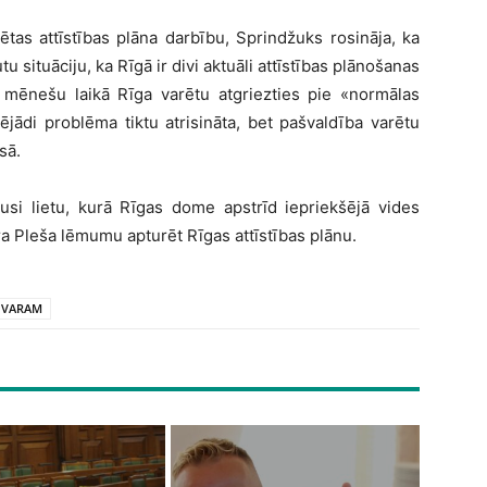
ētas attīstības plāna darbību, Sprindžuks rosināja, ka
tu situāciju, ka Rīgā ir divi aktuāli attīstības plānošanas
u mēnešu laikā Rīga varētu atgriezties pie «normālas
ējādi problēma tiktu atrisināta, bet pašvaldība varētu
sā.
jusi lietu, kurā Rīgas dome apstrīd iepriekšējā vides
ra Pleša lēmumu apturēt Rīgas attīstības plānu.
VARAM