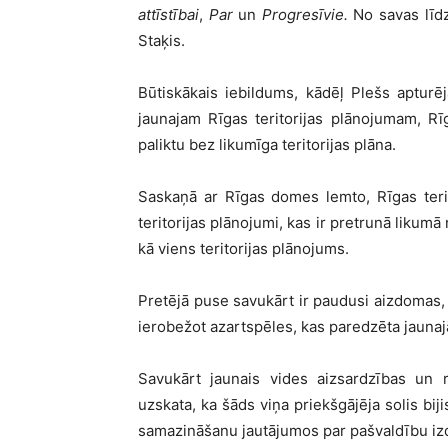
attīstībai
,
Par
un
Progresīvie.
No savas līdz
Staķis.
Būtiskākais iebildums, kādēļ Plešs apturēja
jaunajam Rīgas teritorijas plānojumam, Rīgā
paliktu bez likumīga teritorijas plāna.
Saskaņā ar Rīgas domes lemto, Rīgas terito
teritorijas plānojumi, kas ir pretrunā likumā
kā viens teritorijas plānojums.
Pretējā puse savukārt ir paudusi aizdomas,
ierobežot azartspēles, kas paredzēta jauna
Savukārt jaunais vides aizsardzības un r
uzskata, ka šāds viņa priekšgājēja solis bij
samazināšanu jautājumos par pašvaldību izd