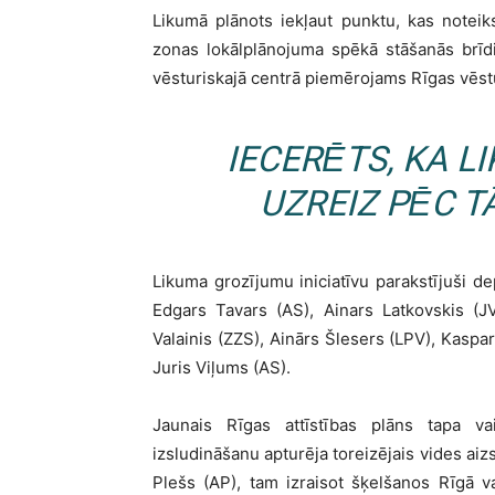
Likumā plānots iekļaut punktu, kas noteik
zonas lokālplānojuma spēkā stāšanās brīd
vēsturiskajā centrā piemērojams Rīgas vēst
IECERĒTS, KA L
UZREIZ PĒC T
Likuma grozījumu iniciatīvu parakstījuši d
Edgars Tavars (AS), Ainars Latkovskis (JV
Valainis (ZZS), Ainārs Šlesers (LPV), Kaspar
Juris Viļums (AS).
Jaunais Rīgas attīstības plāns tapa va
izsludināšanu apturēja toreizējais vides aiz
Plešs (AP), tam izraisot šķelšanos Rīgā v