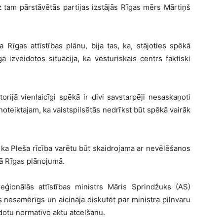
 tam pārstāvētās partijas izstājās Rīgas mērs Mārtiņš
 Rīgas attīstības plānu, bija tas, ka, stājoties spēkā
 izveidotos situācija, ka vēsturiskais centrs faktiski
rijā vienlaicīgi spēkā ir divi savstarpēji nesaskaņoti
 noteiktajam, ka valstspilsētās nedrīkst būt spēkā vairāk
 ka Pleša rīcība varētu būt skaidrojama ar nevēlēšanos
jā Rīgas plānojumā.
eģionālās attīstības ministrs Māris Sprindžuks (AS)
is nesamērīgs un aicināja diskutēt par ministra pilnvaru
otu normatīvo aktu atcelšanu.