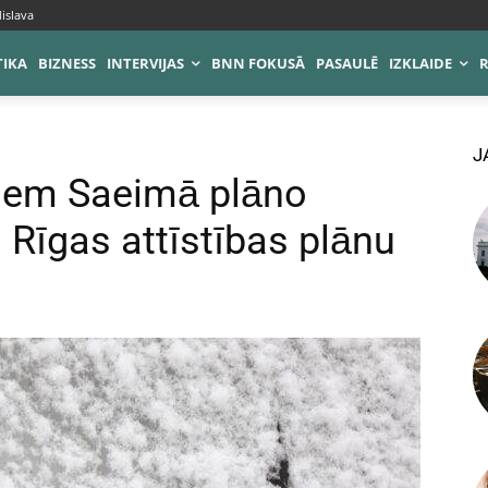
islava
TIKA
BIZNESS
INTERVIJAS
BNN FOKUSĀ
PASAULĒ
IZKLAIDE
J
miem Saeimā plāno
 Rīgas attīstības plānu