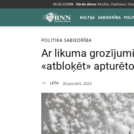
08.08.2026
EN
Vārda diena:
Mudīte, Vladislavs, Vlad
BALTIJA
SABIEDRĪBA
POLI
Sākums
Politika
POLITIKA
SABIEDRĪBA
Ar likuma grozīju
«atbloķēt» apturēto
LETA
26 janvāris, 2023