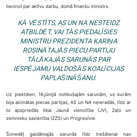
liecinot par aktīvu darbu, domā finanšu ministrs.
KĀ VĒSTĪTS, AS UN NA NESTEIDZ
ATBILDĒT, VAI TĀS PIEDALĪSIES
MINISTRU PREZIDENTA KARIŅA
ROSINĀTAJĀS PIECU PARTIJU
TĀLĀKAJĀS SARUNĀS PAR
IESPĒJAMU VALDOŠĀS KOALĪCIJAS
PAPLAŠINĀŠANU.
Uz piektdien, 16.jūnijā notikušajām sarunām, uz kurām
bija aicinātas piecas partijas, AS un NA neieradās, līdz ar
to apspriedās tikai
Jaunā vienotība
(JV), Zaļo un
zemnieku savienība (ZZS) un
Progresīvie.
Šonedēļ gaidāmajās sarunās līdz trešdienai nav