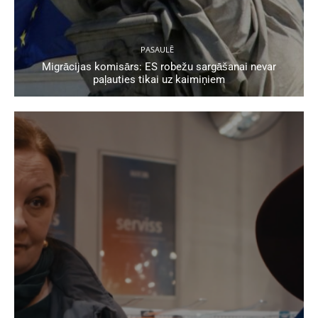
PASAULĒ
Migrācijas komisārs: ES robežu sargāšanai nevar
paļauties tikai uz kaimiņiem