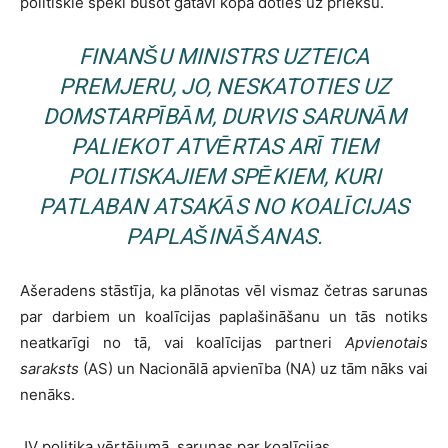
politiskie spēki būšot gatavi kopā doties uz priekšu.
FINANŠU MINISTRS UZTEICA
PREMJERU, JO, NESKATOTIES UZ
DOMSTARPĪBĀM, DURVIS SARUNĀM
PALIEKOT ATVĒRTAS ARĪ TIEM
POLITISKAJIEM SPĒKIEM, KURI
PATLABAN ATSAKĀS NO KOALĪCIJAS
PAPLAŠINĀŠANAS.
Ašeradens stāstīja, ka plānotas vēl vismaz četras sarunas
par darbiem un koalīcijas paplašināšanu un tās notiks
neatkarīgi no tā, vai koalīcijas partneri
Apvienotais
saraksts
(AS) un Nacionālā apvienība (NA) uz tām nāks vai
nenāks.
JV politiķa vērtējumā, sarunas par koalīcijas