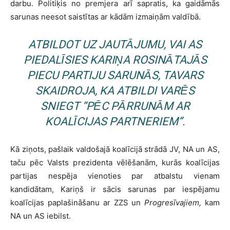
darbu. Politiķis no premjera arī sapratis, ka gaidāmās
sarunas neesot saistītas ar kādām izmaiņām valdībā.
ATBILDOT UZ JAUTĀJUMU, VAI AS
PIEDALĪSIES KARIŅA ROSINĀTAJĀS
PIECU PARTIJU SARUNĀS, TAVARS
SKAIDROJA, KA ATBILDI VARĒS
SNIEGT “PĒC PĀRRUNĀM AR
KOALĪCIJAS PARTNERIEM”.
Kā ziņots, pašlaik valdošajā koalīcijā strādā JV, NA un AS,
taču pēc Valsts prezidenta vēlēšanām, kurās koalīcijas
partijas nespēja vienoties par atbalstu vienam
kandidātam, Kariņš ir sācis sarunas par iespējamu
koalīcijas paplašināšanu ar ZZS un
Progresīvajiem,
kam
NA un AS iebilst.