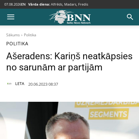
07.08.2026
EN
Vārda diena:
Alfrēds, Madars, Fredis
Sākums
Politika
POLITIKA
Ašeradens: Kariņš neatkāpsies
no sarunām ar partijām
LETA
20.06.2023 08:37