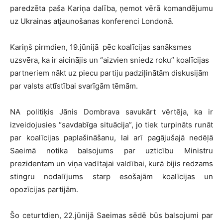
paredzēta paša Kariņa dalība, ņemot vērā komandējumu
uz Ukrainas atjaunošanas konferenci Londonā.
Kariņš pirmdien, 19.jūnijā pēc koalīcijas sanāksmes
uzsvēra, ka ir aicinājis un “aizvien sniedz roku” koalīcijas
partneriem nākt uz piecu partiju padziļinātām diskusijām
par valsts attīstībai svarīgām tēmām.
NA politiķis Jānis Dombrava savukārt vērtēja, ka ir
izveidojusies “savdabīga situācija”, jo tiek turpināts runāt
par koalīcijas paplašināšanu, lai arī pagājušajā nedēļā
Saeimā notika balsojums par uzticību Ministru
prezidentam un viņa vadītajai valdībai, kurā bijis redzams
stingru nodalījums starp esošajām koalīcijas un
opozīcijas partijām.
Šo ceturtdien, 22.jūnijā Saeimas sēdē būs balsojumi par