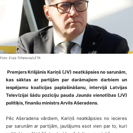
Foto: Evija Trifanova/LETA
Premjers Krišjānis Kariņš (JV) neatkāpsies no sarunām,
kas sāktas ar partijām par darāmajiem darbiem un
iespējamu koalīcijas paplašināšanu, intervijā Latvijas
Televīzijai šādu pozīciju pauda
Jaunās vienotības
(JV)
politiķis, finanšu ministrs Arvils Ašeradens.
Pēc Ašeradena vārdiem, Kariņš neatkāpsies no ieceres
par sarunām ar partijām, jautājums esot vien par to, kuri