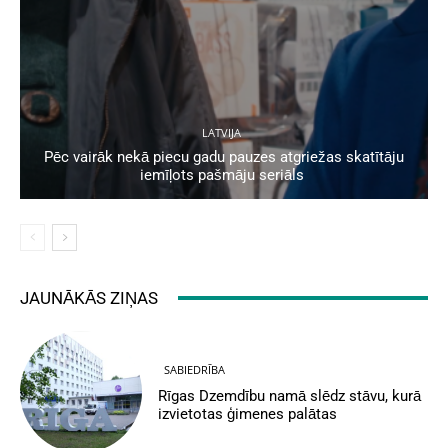
LATVIJA
Pēc vairāk nekā piecu gadu pauzes atgriežas skatītāju
iemīļots pašmāju seriāls
JAUNĀKĀS ZIŅAS
SABIEDRĪBA
Rīgas Dzemdību namā slēdz stāvu, kurā
izvietotas ģimenes palātas