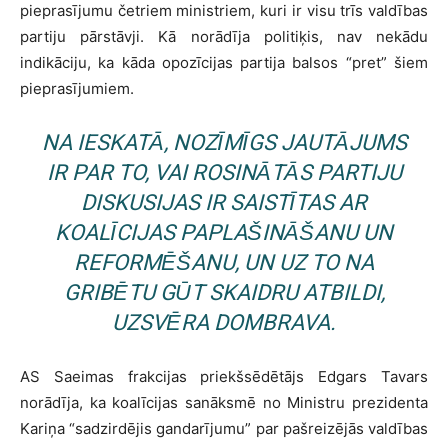
pieprasījumu četriem ministriem, kuri ir visu trīs valdības
partiju pārstāvji. Kā norādīja politiķis, nav nekādu
indikāciju, ka kāda opozīcijas partija balsos “pret” šiem
pieprasījumiem.
NA IESKATĀ, NOZĪMĪGS JAUTĀJUMS
IR PAR TO, VAI ROSINĀTĀS PARTIJU
DISKUSIJAS IR SAISTĪTAS AR
KOALĪCIJAS PAPLAŠINĀŠANU UN
REFORMĒŠANU, UN UZ TO NA
GRIBĒTU GŪT SKAIDRU ATBILDI,
UZSVĒRA DOMBRAVA.
AS Saeimas frakcijas priekšsēdētājs Edgars Tavars
norādīja, ka koalīcijas sanāksmē no Ministru prezidenta
Kariņa “sadzirdējis gandarījumu” par pašreizējās valdības