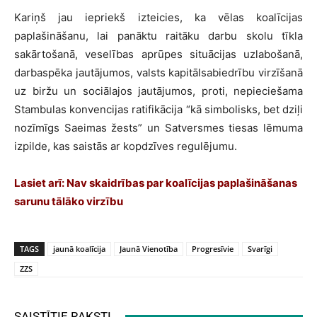
Kariņš jau iepriekš izteicies, ka vēlas koalīcijas
paplašināšanu, lai panāktu raitāku darbu skolu tīkla
sakārtošanā, veselības aprūpes situācijas uzlabošanā,
darbaspēka jautājumos, valsts kapitālsabiedrību virzīšanā
uz biržu un sociālajos jautājumos, proti, nepieciešama
Stambulas konvencijas ratifikācija “kā simbolisks, bet dziļi
nozīmīgs Saeimas žests” un Satversmes tiesas lēmuma
izpilde, kas saistās ar kopdzīves regulējumu.
Lasiet arī:
Nav skaidrības par koalīcijas paplašināšanas
sarunu tālāko virzību
TAGS
jaunā koalīcija
Jaunā Vienotība
Progresīvie
Svarīgi
ZZS
SAISTĪTIE RAKSTI