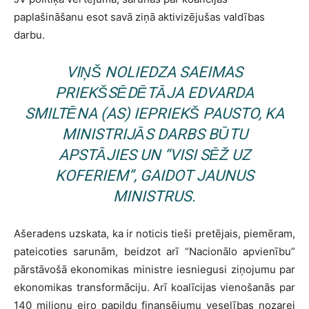
paplašināšanu esot savā ziņā aktivizējušas valdības
darbu.
VIŅŠ NOLIEDZA SAEIMAS
PRIEKŠSĒDĒTĀJA EDVARDA
SMILTĒNA (AS) IEPRIEKŠ PAUSTO, KA
MINISTRIJĀS DARBS BŪTU
APSTĀJIES UN “VISI SĒŽ UZ
KOFERIEM”, GAIDOT JAUNUS
MINISTRUS.
Ašeradens uzskata, ka ir noticis tieši pretējais, piemēram,
pateicoties sarunām, beidzot arī “Nacionālo apvienību”
pārstāvošā ekonomikas ministre iesniegusi ziņojumu par
ekonomikas transformāciju. Arī koalīcijas vienošanās par
140 miljonu eiro papildu finansējumu veselības nozarei