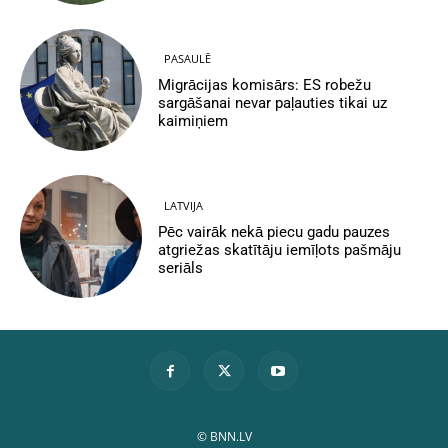
PASAULĒ
Migrācijas komisārs: ES robežu
sargāšanai nevar paļauties tikai uz
kaimiņiem
LATVIJA
Pēc vairāk nekā piecu gadu pauzes
atgriežas skatītāju iemīļots pašmāju
seriāls
© BNN.LV