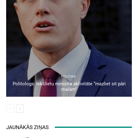
POLITIKA
Politologs: Iekšlietu ministra aktivitāte “mazliet sit pāri
malām”
JAUNĀKĀS ZIŅAS