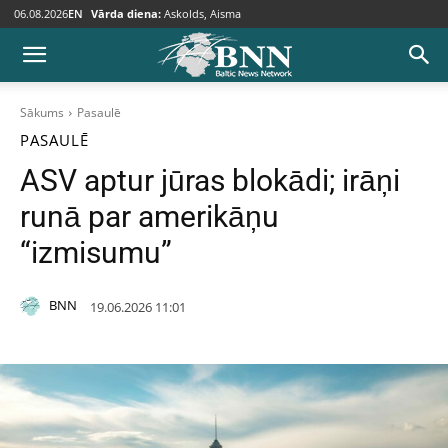
06.08.2026
EN
Vārda diena:
Askolds, Aisma
Sākums
Pasaulē
PASAULĒ
ASV aptur jūras blokādi; irāņi
runā par amerikāņu
“izmisumu”
BNN
19.06.2026 11:01