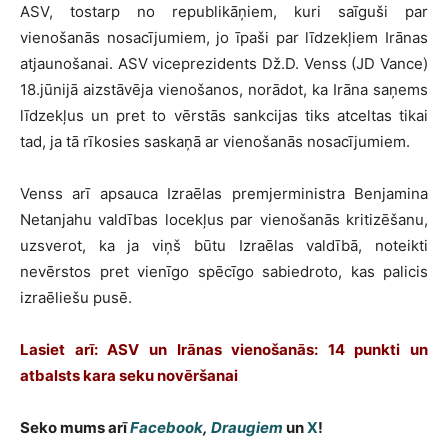
ASV, tostarp no republikāņiem, kuri saīguši par
vienošanās nosacījumiem, jo īpaši par līdzekļiem Irānas
atjaunošanai. ASV viceprezidents Dž.D. Venss (JD Vance)
18.jūnijā aizstāvēja vienošanos, norādot, ka Irāna saņems
līdzekļus un pret to vērstās sankcijas tiks atceltas tikai
tad, ja tā rīkosies saskaņā ar vienošanās nosacījumiem.
Venss arī apsauca Izraēlas premjerministra Benjamina
Netanjahu valdības locekļus par vienošanās kritizēšanu,
uzsverot, ka ja viņš būtu Izraēlas valdībā, noteikti
nevērstos pret vienīgo spēcīgo sabiedroto, kas palicis
izraēliešu pusē.
Lasiet arī: ASV un Irānas vienošanās: 14 punkti un
atbalsts kara seku novēršanai
Seko mums arī
Facebook
,
Draugiem
un
X
!