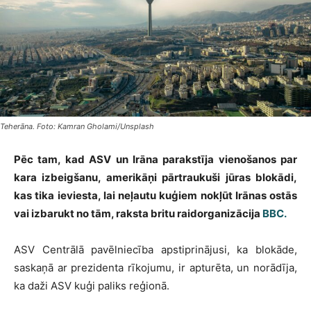
Teherāna. Foto: Kamran Gholami/Unsplash
Pēc tam, kad ASV un Irāna parakstīja vienošanos par
kara izbeigšanu, amerikāņi pārtraukuši jūras blokādi,
kas tika ieviesta, lai neļautu kuģiem nokļūt Irānas ostās
vai izbarukt no tām, raksta britu raidorganizācija
BBC.
ASV Centrālā pavēlniecība apstiprinājusi, ka blokāde,
saskaņā ar prezidenta rīkojumu, ir apturēta, un norādīja,
ka daži ASV kuģi paliks reģionā.