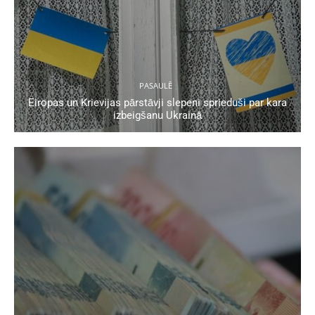
PASAULĒ
Eiropas un Krievijas pārstāvji slepeni sprieduši par kara
izbeigšanu Ukrainā