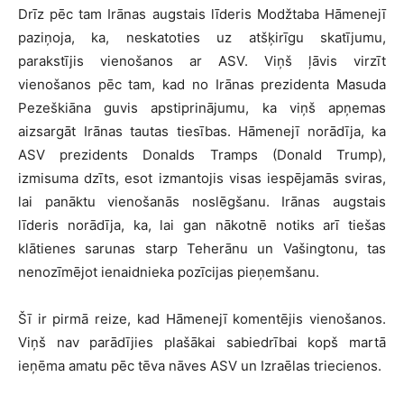
Drīz pēc tam Irānas augstais līderis Modžtaba Hāmenejī
paziņoja, ka, neskatoties uz atšķirīgu skatījumu,
parakstījis vienošanos ar ASV. Viņš ļāvis virzīt
vienošanos pēc tam, kad no Irānas prezidenta Masuda
Pezeškiāna guvis apstiprinājumu, ka viņš apņemas
aizsargāt Irānas tautas tiesības. Hāmenejī norādīja, ka
ASV prezidents Donalds Tramps (Donald Trump),
izmisuma dzīts, esot izmantojis visas iespējamās sviras,
lai panāktu vienošanās noslēgšanu. Irānas augstais
līderis norādīja, ka, lai gan nākotnē notiks arī tiešas
klātienes sarunas starp Teherānu un Vašingtonu, tas
nenozīmējot ienaidnieka pozīcijas pieņemšanu.
Šī ir pirmā reize, kad Hāmenejī komentējis vienošanos.
Viņš nav parādījies plašākai sabiedrībai kopš martā
ieņēma amatu pēc tēva nāves ASV un Izraēlas triecienos.