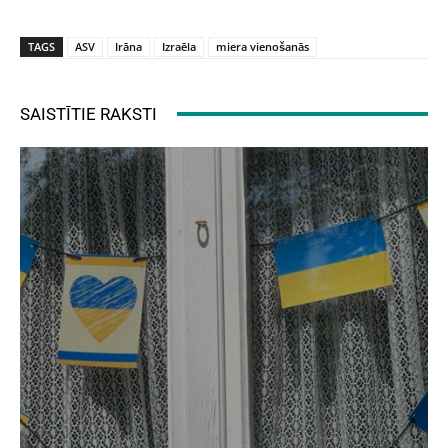
TAGS
ASV
Irāna
Izraēla
miera vienošanās
SAISTĪTIE RAKSTI