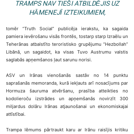
TRAMPS NAV TIEŠI ATBILDĒJIS UZ
HĀMENEJĪ IZTEIKUMIEM,
tomēr “Truth Social” publicēja ierakstu, ka sagaida
pamiera ievērošanu visās frontēs, tostarp starp Izraēlu un
Teherānas atbalstīto teroristisko grupējumu “Hezbollah”
Libānā, un sagaidot, ka visas Tuvo Austrumu valstis
saglabās apņemšanos ļaut sarunu norisi.
ASV un Irānas vienošanās sastāv no 14 punktu
saprašanās memoranda, kurā iekļauts arī nosacījums par
Hormuza šauruma atvēršanu, prasība atteikties no
kodolieroču izstrādes un apņemšanās novirzīt 300
miljardus dolāru Irānas atjaunošanai un ekonomiskajai
attīstībai.
Trampa lēmums pārtraukt karu ar Irānu raisījis kritiku