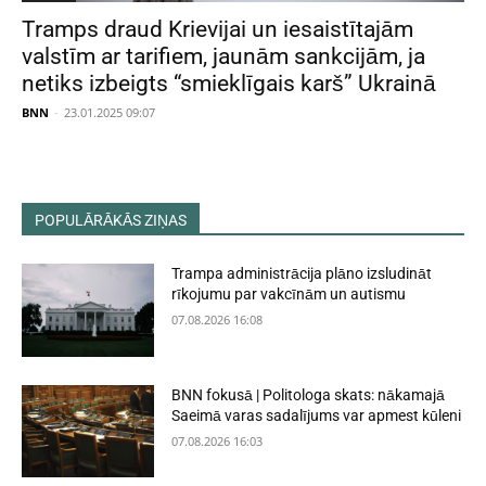
Tramps draud Krievijai un iesaistītajām
valstīm ar tarifiem, jaunām sankcijām, ja
netiks izbeigts “smieklīgais karš” Ukrainā
BNN
-
23.01.2025 09:07
POPULĀRĀKĀS ZIŅAS
Trampa administrācija plāno izsludināt
rīkojumu par vakcīnām un autismu
07.08.2026 16:08
BNN fokusā | Politologa skats: nākamajā
Saeimā varas sadalījums var apmest kūleni
07.08.2026 16:03