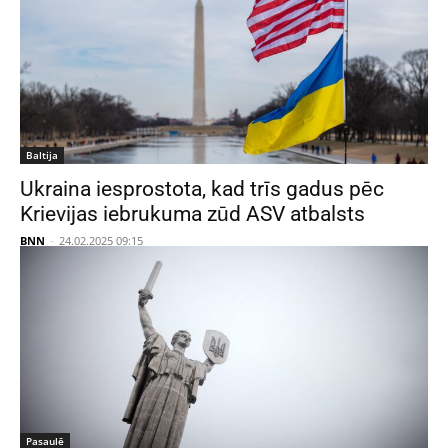
Baltija
Ukraina iesprostota, kad trīs gadus pēc
Krievijas iebrukuma zūd ASV atbalsts
BNN
-
24.02.2025 09:15
Pasaulē