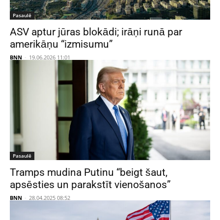
Pasaulē
ASV aptur jūras blokādi; irāņi runā par
amerikāņu “izmisumu”
BNN
-
19.06.2026 11:01
Pasaulē
Tramps mudina Putinu “beigt šaut,
apsēsties un parakstīt vienošanos”
BNN
-
28.04.2025 08:52