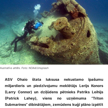
Ilustratīvs attēls. Foto: NOAA/Unsplash
ASV Ohaio štata luksusa nekustamo īpašumu
miljardieris un piedzīvojumu meklētājs Lerijs Konors
(Larry Connor) un dziļūdens pētnieks Patriks Leihijs
(Patrick Lahey), viens no uzņēmuma “Triton
Submarines” dibinātājiem, zemūdens kuģī plāno izpētīt