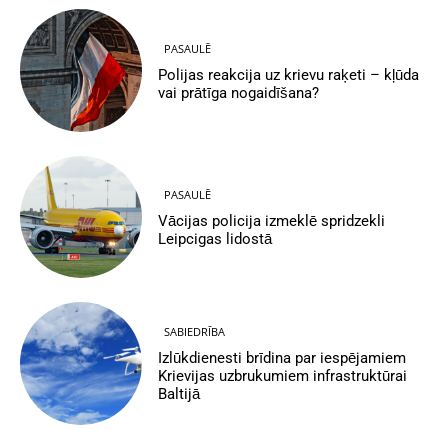
PASAULĒ
Polijas reakcija uz krievu raķeti – kļūda
vai prātīga nogaidīšana?
PASAULĒ
Vācijas policija izmeklē spridzekli
Leipcigas lidostā
SABIEDRĪBA
Izlūkdienesti brīdina par iespējamiem
Krievijas uzbrukumiem infrastruktūrai
Baltijā