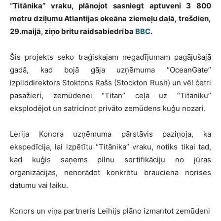
“Titānika” vraku, plānojot sasniegt aptuveni 3 800
metru dziļumu Atlantijas okeāna ziemeļu daļā, trešdien,
29.maijā, ziņo britu raidsabiedrība
BBC
.
Šis projekts seko traģiskajam negadījumam pagājušajā
gadā, kad bojā gāja uzņēmuma “OceanGate”
izpilddirektors Stoktons Rašs (Stockton Rush) un vēl četri
pasažieri, zemūdenei “Titan” ceļā uz “Titāniku”
eksplodējot un satricinot privāto zemūdens kuģu nozari.
Lerija Konora uzņēmuma pārstāvis paziņoja, ka
ekspedīcija, lai izpētītu “Titānika” vraku, notiks tikai tad,
kad kuģis saņems pilnu sertifikāciju no jūras
organizācijas, nenorādot konkrētu brauciena norises
datumu vai laiku.
Konors un viņa partneris Leihijs plāno izmantot zemūdeni