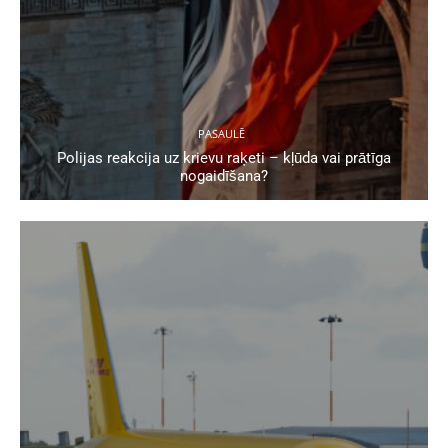
PASAULĒ
Polijas reakcija uz krievu raķeti – kļūda vai prātīga
nogaidīšana?