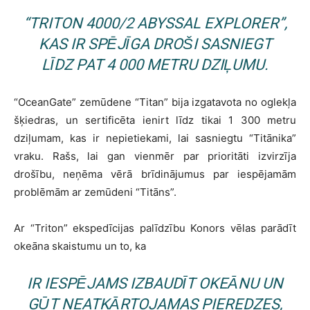
“TRITON 4000/2 ABYSSAL EXPLORER”,
KAS IR SPĒJĪGA DROŠI SASNIEGT
LĪDZ PAT 4 000 METRU DZIĻUMU.
“OceanGate” zemūdene “Titan” bija izgatavota no oglekļa
šķiedras, un sertificēta ienirt līdz tikai 1 300 metru
dziļumam, kas ir nepietiekami, lai sasniegtu “Titānika”
vraku. Rašs, lai gan vienmēr par prioritāti izvirzīja
drošību, neņēma vērā brīdinājumus par iespējamām
problēmām ar zemūdeni “Titāns”.
Ar “Triton” ekspedīcijas palīdzību Konors vēlas parādīt
okeāna skaistumu un to, ka
IR IESPĒJAMS IZBAUDĪT OKEĀNU UN
GŪT NEATKĀRTOJAMAS PIEREDZES,