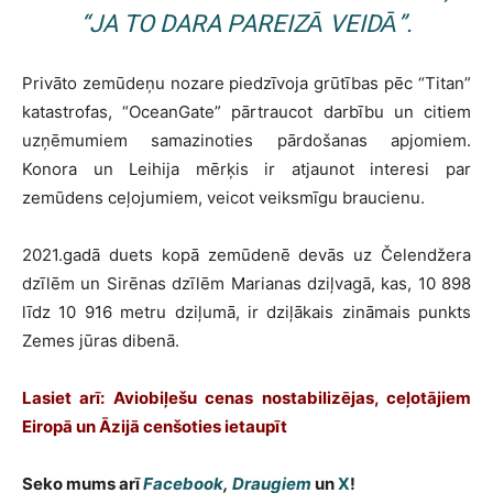
“JA TO DARA PAREIZĀ VEIDĀ”.
Privāto zemūdeņu nozare piedzīvoja grūtības pēc “Titan”
katastrofas, “OceanGate” pārtraucot darbību un citiem
uzņēmumiem samazinoties pārdošanas apjomiem.
Konora un Leihija mērķis ir atjaunot interesi par
zemūdens ceļojumiem, veicot veiksmīgu braucienu.
2021.gadā duets kopā zemūdenē devās uz Čelendžera
dzīlēm un Sirēnas dzīlēm Marianas dziļvagā, kas, 10 898
līdz 10 916 metru dziļumā, ir dziļākais zināmais punkts
Zemes jūras dibenā.
Lasiet arī:
Aviobiļešu cenas nostabilizējas, ceļotājiem
Eiropā un Āzijā cenšoties ietaupīt
Seko mums arī
Facebook
,
Draugiem
un
X
!