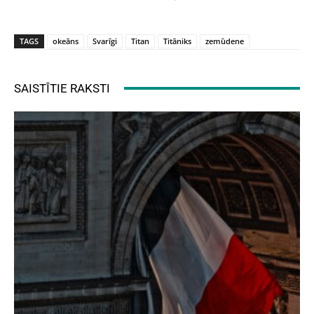
TAGS
okeāns
Svarīgi
Titan
Titāniks
zemūdene
SAISTĪTIE RAKSTI