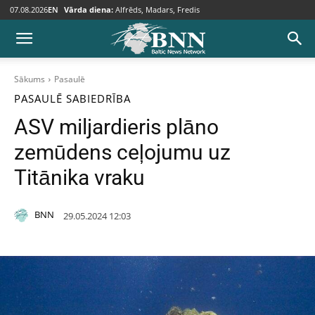
07.08.2026
EN
Vārda diena:
Alfrēds, Madars, Fredis
Sākums
Pasaulē
PASAULĒ
SABIEDRĪBA
ASV miljardieris plāno
zemūdens ceļojumu uz
Titānika vraku
BNN
29.05.2024 12:03