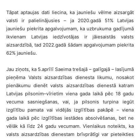
Tāpat aptaujas dati liecina, ka jauniešu vēlme aizsargāt
valsti ir palielinājusies – ja 2020.gadā 51% Latvijas
jauniešu piekrita apgalvojumam, ka uzbrukuma gadījumā
ikvienam Latvijas iedzīvotājas ir jāiesaistās valsts
aizsardzībā, tad 2022.gadā šādam apgalvojumam piekrita
62% jauniešu.
Jau ziņots, ka 5.aprīlī Saeima trešajā – galīgajā – lasījumā
pieņēma Valsts aizsardzības dienesta likumu, nosakot
pienākumu dienēt valsts aizsardzības dienestā katram
Latvijas pilsonim–vīrietim viena gada laikā pēc 18 gadu
vecuma sasniegšanas, vai, ja pilsonis turpina iegūt
izglītību pamata vai vidējās izglītības pakāpē – viena
gada laikā pēc izglītības iestādes absolvēšanas, bet ne
vēlāk kā līdz 24 gadu vecumam. Vienlaikus noteikts, ka
valsts aizsardzības dienestam brīvprātīgi var pieteikties