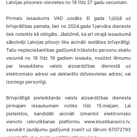
Latvijas pilsones–sievietes no 18 līdz 27 gadu vecumam.
Pirmais iesaukums VAD uzsāks šī gada 1.jūlijā uz
brīvprātības pamata, bet no 2024.gada 1.janvāra dienests
tiek noteikts kā obligāts. Jāatzīmē, ka arī otrajā iesaukumā
sākotnēji Latvijas pilsoņi tiks aicināti iestāties brīvprātīgi.
Taču nepieciešamības gadījumā trūkstošo personu skaitu
vecumā no 18 līdz 19 gadiem iesauks, nosūtot lēmumu
par iesaukšanu valsts aizsardzības dienestā uz
elektronisko adresi vai deklarēto dzīvesvietas adresi, vai
izsniegs personīgi.
Brīvprātīgā pieteikšanās valsts aizsardzības dienesta
pirmajam iesaukumam notiks līdz 15.maijam. Lai
pieteiktos, kandidāti aicināti izmantot elektronisko
vienoto rekrutēšanas platformu
www.klustikaravirs.lv
,
savukārt jautājumu gadījumā zvanīt uz tālruni 67072793