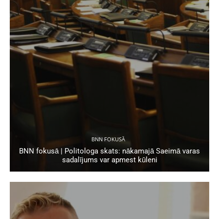
BNN FOKUSĀ
BNN fokusā | Politologa skats: nākamajā Saeimā varas
sadalījums var apmest kūleni