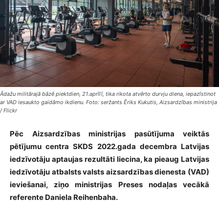
Ādažu militārajā bāzē piektdien, 21.aprīlī, tika rikota atvērto durvju diena, iepazīstinot
ar VAD iesaukto gaidāmo ikdienu. Foto: seržants Ēriks Kukutis, Aizsardzības ministrija
/ Flickr
Pēc Aizsardzības ministrijas pasūtījuma veiktās
pētījumu centra SKDS 2022.gada decembra Latvijas
iedzīvotāju aptaujas rezultāti liecina, ka pieaug Latvijas
iedzīvotāju atbalsts valsts aizsardzības dienesta (VAD)
ieviešanai, ziņo ministrijas Preses nodaļas vecākā
referente Daniela Reihenbaha.