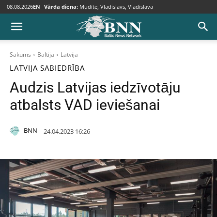
08.08.2026
EN
Vārda diena:
Mudīte, Vladislavs, Vladislava
Sākums
Baltija
Latvija
LATVIJA
SABIEDRĪBA
Audzis Latvijas iedzīvotāju
atbalsts VAD ieviešanai
BNN
24.04.2023 16:26