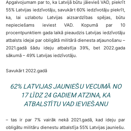
Apgalvojumam par to, ka Latvijā būtu jāievieš VAD, piekrīt
55% Latvijas iedzīvotāju, savukārt 60% iedzīvotāju piekrīt,
ka, lai uzlabotu Latvijas aizsardzības spējas, būtu
nepieciešams ieviest VAD. Kopumā par 10
procentpunktiem gada laikā pieaudzis Latvijas iedzīvotāju
atbalsts idejai par obligātā militārā dienesta atjaunošanu –
2021.gadā šādu ideju atbalstīja 39%, bet 2022.gada
sākumā – 49% Latvijas iedzīvotāju.
Savukārt 2022.gadā
62% LATVIJAS JAUNIEŠU VECUMĀ NO
17 LĪDZ 24 GADIEM ATZINA, KA
ATBALSTĪTU VAD IEVIEŠANU
– tas ir par 7% vairāk nekā 2021.gadā, kad ideju par
obligātu militāru dienestu atbalstīja 55% Latvijas jauniešu.