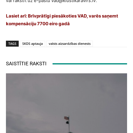
vai rakstīt uz e-pastu
vad@klustikaravirs.lv
.
Lasiet arī:
Brīvprātīgi piesākoties VAD, varēs saņemt
kompensāciju 7700 eiro gadā
TAGS
SKDS aptauja
valsts aizsardzības dienests
SAISTĪTIE RAKSTI