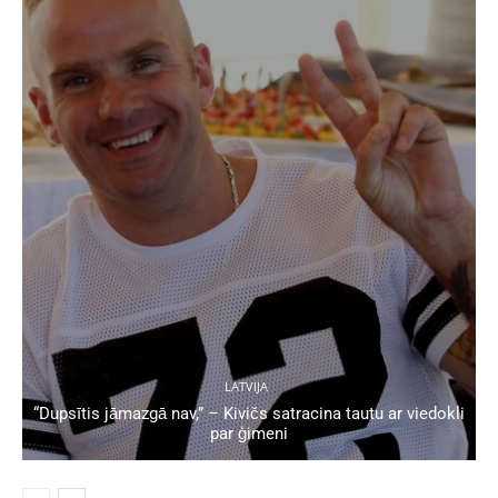
LATVIJA
“Dupsītis jāmazgā nav,” – Kivičs satracina tautu ar viedokli
par ģimeni