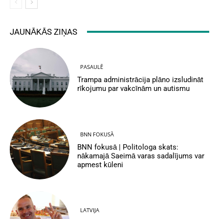
JAUNĀKĀS ZIŅAS
PASAULĒ
Trampa administrācija plāno izsludināt
rīkojumu par vakcīnām un autismu
BNN FOKUSĀ
BNN fokusā | Politologa skats:
nākamajā Saeimā varas sadalījums var
apmest kūleni
LATVIJA