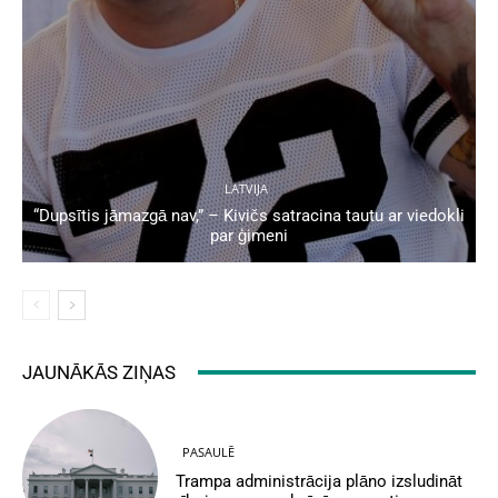
LATVIJA
“Dupsītis jāmazgā nav,” – Kivičs satracina tautu ar viedokli
par ģimeni
JAUNĀKĀS ZIŅAS
PASAULĒ
Trampa administrācija plāno izsludināt