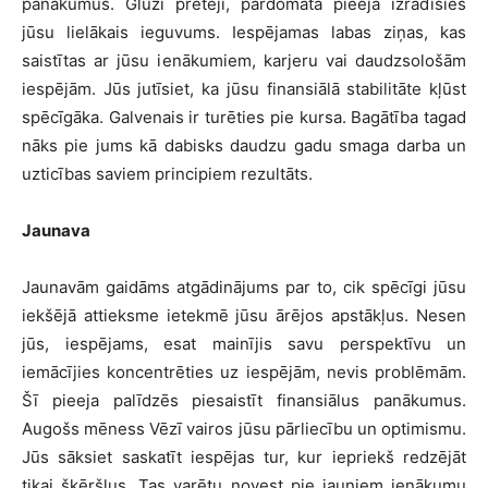
panākumus. Gluži pretēji, pārdomāta pieeja izrādīsies
jūsu lielākais ieguvums. Iespējamas labas ziņas, kas
saistītas ar jūsu ienākumiem, karjeru vai daudzsološām
iespējām. Jūs jutīsiet, ka jūsu finansiālā stabilitāte kļūst
spēcīgāka. Galvenais ir turēties pie kursa. Bagātība tagad
nāks pie jums kā dabisks daudzu gadu smaga darba un
uzticības saviem principiem rezultāts.
Jaunava
Jaunavām gaidāms atgādinājums par to, cik spēcīgi jūsu
iekšējā attieksme ietekmē jūsu ārējos apstākļus. Nesen
jūs, iespējams, esat mainījis savu perspektīvu un
iemācījies koncentrēties uz iespējām, nevis problēmām.
Šī pieeja palīdzēs piesaistīt finansiālus panākumus.
Augošs mēness Vēzī vairos jūsu pārliecību un optimismu.
Jūs sāksiet saskatīt iespējas tur, kur iepriekš redzējāt
tikai šķēršļus. Tas varētu novest pie jauniem ienākumu