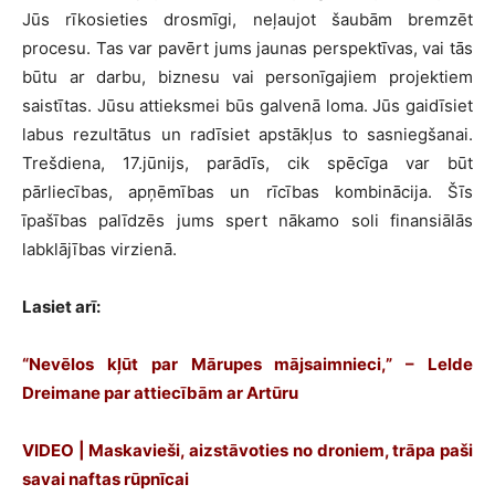
Jūs rīkosieties drosmīgi, neļaujot šaubām bremzēt
procesu. Tas var pavērt jums jaunas perspektīvas, vai tās
būtu ar darbu, biznesu vai personīgajiem projektiem
saistītas. Jūsu attieksmei būs galvenā loma. Jūs gaidīsiet
labus rezultātus un radīsiet apstākļus to sasniegšanai.
Trešdiena, 17.jūnijs, parādīs, cik spēcīga var būt
pārliecības, apņēmības un rīcības kombinācija. Šīs
īpašības palīdzēs jums spert nākamo soli finansiālās
labklājības virzienā.
Lasiet arī:
“Nevēlos kļūt par Mārupes mājsaimnieci,” – Lelde
Dreimane par attiecībām ar Artūru
VIDEO | Maskavieši, aizstāvoties no droniem, trāpa paši
savai naftas rūpnīcai