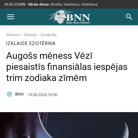
08.08.2026
EN
Vārda diena:
Mudīte, Vladislavs, Vladislava
Sākums
Izklaide
Ezotērika
IZKLAIDE
EZOTĒRIKA
Augošs mēness Vēzī
piesaistīs finansiālas iespējas
trim zodiaka zīmēm
BNN
19.06.2026 10:06