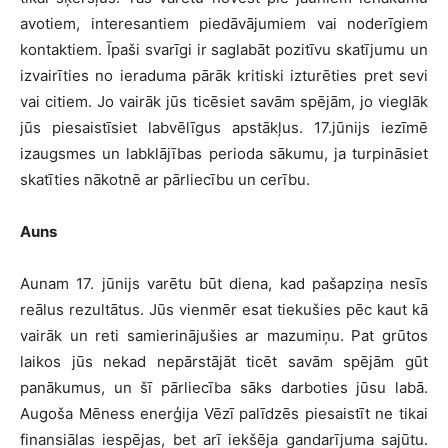
avotiem, interesantiem piedāvājumiem vai noderīgiem
kontaktiem. Īpaši svarīgi ir saglabāt pozitīvu skatījumu un
izvairīties no ieraduma pārāk kritiski izturēties pret sevi
vai citiem. Jo vairāk jūs ticēsiet savām spējām, jo vieglāk
jūs piesaistīsiet labvēlīgus apstākļus. 17.jūnijs iezīmē
izaugsmes un labklājības perioda sākumu, ja turpināsiet
skatīties nākotnē ar pārliecību un cerību.
Auns
Aunam 17. jūnijs varētu būt diena, kad pašapziņa nesīs
reālus rezultātus. Jūs vienmēr esat tiekušies pēc kaut kā
vairāk un reti samierinājušies ar mazumiņu. Pat grūtos
laikos jūs nekad nepārstājāt ticēt savām spējām gūt
panākumus, un šī pārliecība sāks darboties jūsu labā.
Augoša Mēness enerģija Vēzī palīdzēs piesaistīt ne tikai
finansiālas iespējas, bet arī iekšēja gandarījuma sajūtu.