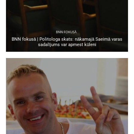
BNN FOKUSĀ
BNN fokusā | Politologa skats: nākamajā Saeimā varas
sadalījums var apmest kūleni