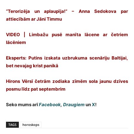
“Terorizēja un aplaupīja!” – Anna Sedokova par
attiecībām ar Jāni Timmu
VIDEO | Limbažu pusē manīta lācene ar četriem
lācēniem
Eksperts: Putins izskata uzbrukuma scenāriju Baltijai,
bet nevajag krist panikā
Hirons Vērsī četrām zodiaka zīmēm sola jaunu dzīves
posmu līdz pat septembrim
Seko mums arī
Facebook
,
Draugiem
un
X
!
TAGS
horoskops