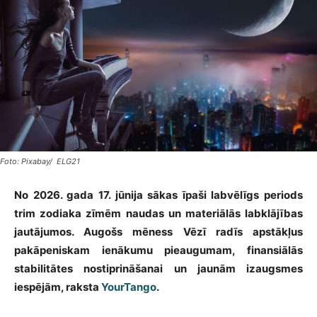
Foto: Pixabay/ ELG21
No 2026. gada 17. jūnija sākas īpaši labvēlīgs periods
trim zodiaka zīmēm naudas un materiālās labklājības
jautājumos. Augošs mēness Vēzī radīs apstākļus
pakāpeniskam ienākumu pieaugumam, finansiālās
stabilitātes nostiprināšanai un jaunām izaugsmes
iespējām, raksta
YourTango
.