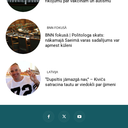
rīkojumu par vakcīnām un autismu
BNN FOKUSĀ
BNN fokusā | Politologa skats:
nākamajā Saeimā varas sadalījums var
apmest kūleni
LATVIJA
“Dupsītis jāmazgā nav,” – Kivičs
satracina tautu ar viedokli par ģimeni