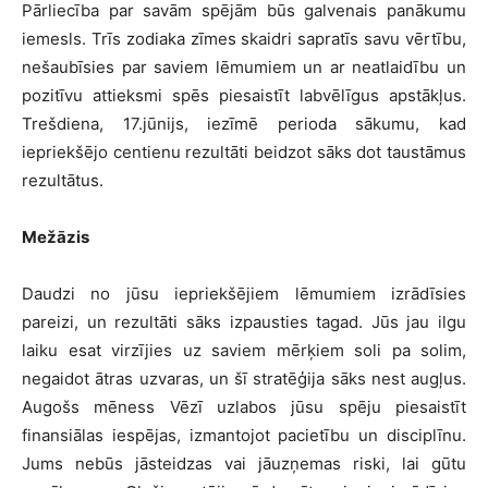
Pārliecība par savām spējām būs galvenais panākumu
iemesls. Trīs zodiaka zīmes skaidri sapratīs savu vērtību,
nešaubīsies par saviem lēmumiem un ar neatlaidību un
pozitīvu attieksmi spēs piesaistīt labvēlīgus apstākļus.
Trešdiena, 17.jūnijs, iezīmē perioda sākumu, kad
iepriekšējo centienu rezultāti beidzot sāks dot taustāmus
rezultātus.
Mežāzis
Daudzi no jūsu iepriekšējiem lēmumiem izrādīsies
pareizi, un rezultāti sāks izpausties tagad. Jūs jau ilgu
laiku esat virzījies uz saviem mērķiem soli pa solim,
negaidot ātras uzvaras, un šī stratēģija sāks nest augļus.
Augošs mēness Vēzī uzlabos jūsu spēju piesaistīt
finansiālas iespējas, izmantojot pacietību un disciplīnu.
Jums nebūs jāsteidzas vai jāuzņemas riski, lai gūtu