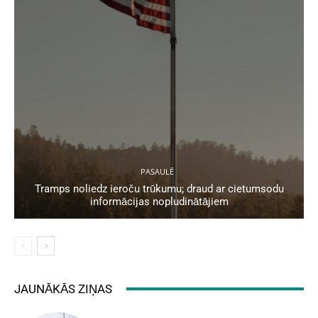
PASAULĒ
Tramps noliedz ieroču trūkumu; draud ar cietumsodu
informācijas nopludinātājiem
JAUNĀKĀS ZIŅAS