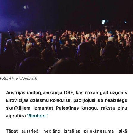
Foto: A Friend/Unsplash
Austrijas raidorganizācija ORF, kas nākamgad uzņems
Eirovīzijas dziesmu konkursu, paziņojusi, ka neaizliegs
skatītājiem izmantot Palestīnas karogu, raksta ziņu
aģentūra
“Reuters.”
Tāpat austrieši neplāno Izraēlas priekšnesuma laikā