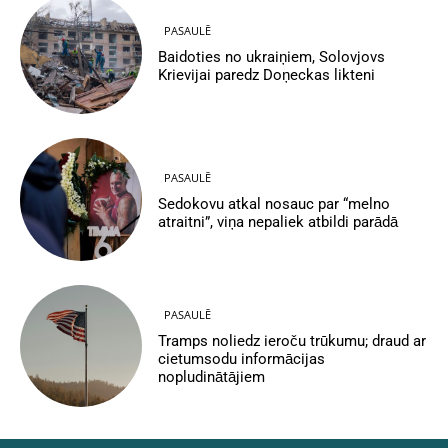
PASAULĒ
Baidoties no ukraiņiem, Solovjovs
Krievijai paredz Doņeckas likteni
PASAULĒ
Sedokovu atkal nosauc par “melno
atraitni”, viņa nepaliek atbildi parādā
PASAULĒ
Tramps noliedz ieroču trūkumu; draud ar
cietumsodu informācijas
nopludinātājiem