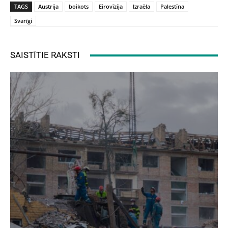
TAGS
Austrija
boikots
Eirovīzija
Izraēla
Palestīna
Svarīgi
SAISTĪTIE RAKSTI