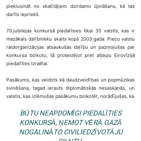
pieklusināt no skatītājiem dzirdamo ūjināšanu, kā tas
darīts iepriekš.
70.jubilejas konkursā piedalīsies tikai 35 valstis, kas ir
mazākais dalībnieku skaits kopš 2003.gada. Piecu valstu
raidorganizācijas atsaukušas dalību un paziņojušas par
konkursa boikotu, tā protestējot pret atļauju Eirovīzijā
piedalīties Izraēlai.
Pasākums, kas veidots kā daudzveidības un popmūzikas
svinēšana, tagad ierauts diplomātiskās nesaskaņās, un
valstis, kas izlēmušas pasākumu boikotēt, norādījušas, ka
BŪTU NEAPDOMĪGI PIEDALĪTIES
KONKURSĀ, ŅEMOT VĒRĀ GAZĀ
NOGALINĀTO CIVILIEDZĪVOTĀJU