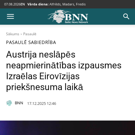
07.08.2026
EN
Vārda diena:
Alfrēds, Madars, Fredis
Sākums
Pasaulē
PASAULĒ
SABIEDRĪBA
Austrija neslāpēs
neapmierinātības izpausmes
Izraēlas Eirovīzijas
priekšnesuma laikā
BNN
17.12.2025 12:46