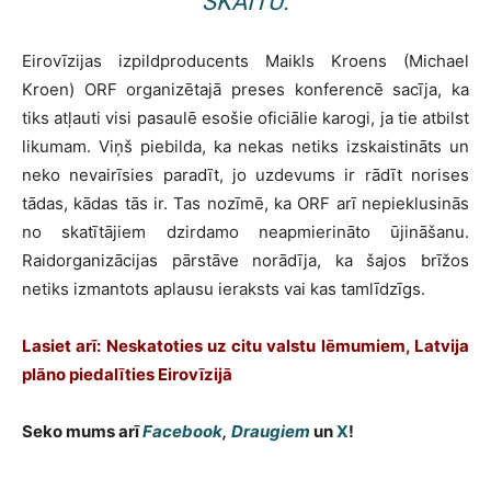
SKAITU.
Eirovīzijas izpildproducents Maikls Kroens (Michael
Kroen) ORF organizētajā preses konferencē sacīja, ka
tiks atļauti visi pasaulē esošie oficiālie karogi, ja tie atbilst
likumam. Viņš piebilda, ka nekas netiks izskaistināts un
neko nevairīsies paradīt, jo uzdevums ir rādīt norises
tādas, kādas tās ir. Tas nozīmē, ka ORF arī nepieklusinās
no skatītājiem dzirdamo neapmierināto ūjināšanu.
Raidorganizācijas pārstāve norādīja, ka šajos brīžos
netiks izmantots aplausu ieraksts vai kas tamlīdzīgs.
Lasiet arī: Neskatoties uz citu valstu lēmumiem, Latvija
plāno piedalīties Eirovīzijā
Seko mums arī
Facebook
,
Draugiem
un
X
!