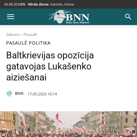
06.08.2026
EN
Vārda diena:
Askolds, Aisma
Sākums
Pasaulē
PASAULĒ
POLITIKA
Baltkrievijas opozīcija
gatavojas Lukašenko
aiziešanai
BNN
17.05.2023 10:14