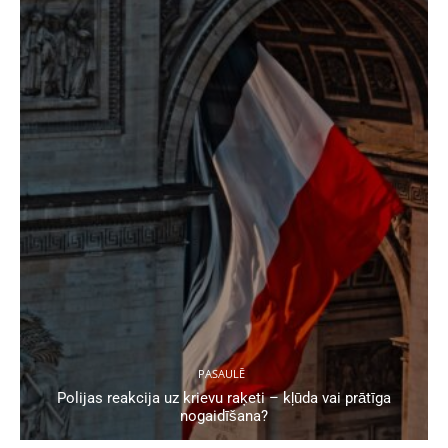
PASAULĒ
Polijas reakcija uz krievu raķeti – kļūda vai prātīga
nogaidīšana?