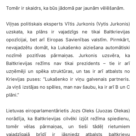
Tomēr ir skaidrs, ka būs jādomā par jaunām vēlēšanām.
Viļņas politiskais eksperts Vītis Jurkonis (Vytis Jurkonis)
uzskata, ka plāns ir vajadzīgs ne tikai Baltkrievijas
opozīcijai, bet arī Eiropas Savienības valstīm. Pirmkārt,
nevajadzētu domāt, ka Lukašenko aiziešana automātiski
nozīmē pozitīvas pārmaiņas. Jurkonis uzsvēra, ka
Baltkrievijas režīms nav tikai prezidents – tie ir arī
uzņēmēji un spēka struktūras, un tas ir arī atbalsts no
Krievijas puses: “Lukašenko ir viņu galvenais partneris.
Ja viņš izstājas no spēles, man nav šaubu, ka ir arī B un C
plāni.”
Lietuvas eiroparlamentārietis Jozs Oleks (Juozas Olekas)
norādīja, ka Baltkrievijas cilvēki izjūt režīma spiedienu,
tomēr vēlas pārmaiņas, un tieši tādēļ rietumiem
vajadzīgajā brīdī ir jāsniedz atbalsts baltkrievu