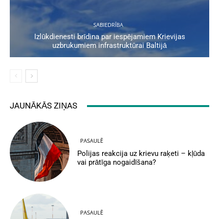
SABIEDRĪBA
Izlūkdienesti brīdina par iespējamiem Krievijas
uzbrukumiem infrastruktūrai Baltijā
JAUNĀKĀS ZIŅAS
PASAULĒ
Polijas reakcija uz krievu raķeti – kļūda
vai prātīga nogaidīšana?
PASAULĒ