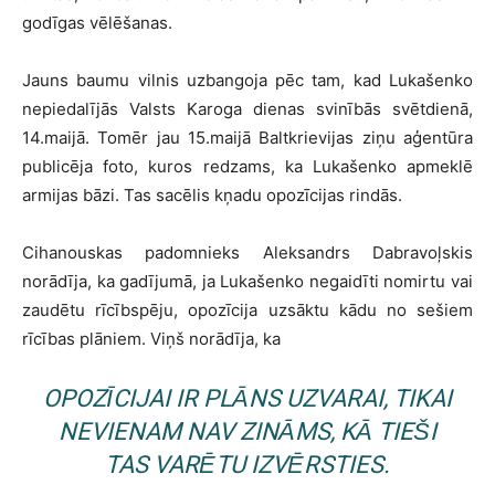
godīgas vēlēšanas.
Jauns baumu vilnis uzbangoja pēc tam, kad Lukašenko
nepiedalījās Valsts Karoga dienas svinībās svētdienā,
14.maijā. Tomēr jau 15.maijā Baltkrievijas ziņu aģentūra
publicēja foto, kuros redzams, ka Lukašenko apmeklē
armijas bāzi. Tas sacēlis kņadu opozīcijas rindās.
Cihanouskas padomnieks Aleksandrs Dabravoļskis
norādīja, ka gadījumā, ja Lukašenko negaidīti nomirtu vai
zaudētu rīcībspēju, opozīcija uzsāktu kādu no sešiem
rīcības plāniem. Viņš norādīja, ka
OPOZĪCIJAI IR PLĀNS UZVARAI, TIKAI
NEVIENAM NAV ZINĀMS, KĀ TIEŠI
TAS VARĒTU IZVĒRSTIES.