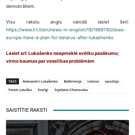
demokrātiem.
Visu rakstu angļu valodā lasiet šeit:
https://www.lrt.lt/en/news-in-english/19/1989760/does-
europe-have-a-plan-for-belarus-after-lukashenko
Lasiet arī: Lukašenko neapmeklē svētku pasākumu;
virmo baumas par veselības problēmām
TAGS
Aleksandrs Lukašenko
Baltkrievija
Lietuva
opozīcija
Pavels Latuška
Svarīgi
Svjatlana Cihanouska
SAISTĪTIE RAKSTI