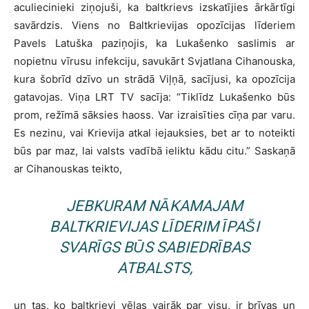
aculiecinieki ziņojuši, ka baltkrievs izskatījies ārkārtīgi
savārdzis. Viens no Baltkrievijas opozīcijas līderiem
Pavels Latuška paziņojis, ka Lukašenko saslimis ar
nopietnu vīrusu infekciju, savukārt Svjatlana Cihanouska,
kura šobrīd dzīvo un strādā Viļņā, sacījusi, ka opozīcija
gatavojas. Viņa LRT TV sacīja: “Tiklīdz Lukašenko būs
prom, režīmā sāksies haoss. Var izraisīties cīņa par varu.
Es nezinu, vai Krievija atkal iejauksies, bet ar to noteikti
būs par maz, lai valsts vadībā ieliktu kādu citu.” Saskaņā
ar Cihanouskas teikto,
JEBKURAM NĀKAMAJAM
BALTKRIEVIJAS LĪDERIM ĪPAŠI
SVARĪGS BŪS SABIEDRĪBAS
ATBALSTS,
un tas, ko baltkrievi vēlas vairāk par visu, ir brīvas un