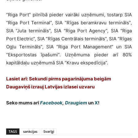
“Riga Port” pilnībā pieder vairāki uzņēmumi, tostarp SIA
“Riga Port Terminal”, SIA “Rīgas beramkravu termināls”,
SIA “Juta termināls”, SIA “Riga Port Agency”, SIA “Riga
Port Electric”, SIA “Rīgas Centrālais termināls”, SIA “Rīgas
Ogļu Termināls”, SIA “Riga Port Management” un SIA
“Eksportostas īpašumi”. Uzņēmuma pieder arī 80%
kapitāldaļu uzņēmumā SIA “Kravu ekspedīcija”.
Lasiet arī: Sekundi pirms pagarinājuma beigām
Daugaviņš izrauj Latvijas izlasei uzvaru
Seko mums arī
Facebook
,
Draugiem
un
X
!
TAGS
sankcijas
Svarīgi