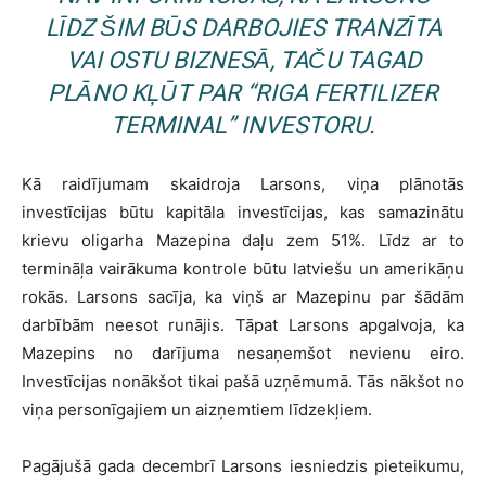
LĪDZ ŠIM BŪS DARBOJIES TRANZĪTA
VAI OSTU BIZNESĀ, TAČU TAGAD
PLĀNO KĻŪT PAR “RIGA FERTILIZER
TERMINAL” INVESTORU.
Kā raidījumam skaidroja Larsons, viņa plānotās
investīcijas būtu kapitāla investīcijas, kas samazinātu
krievu oligarha Mazepina daļu zem 51%. Līdz ar to
termināļa vairākuma kontrole būtu latviešu un amerikāņu
rokās. Larsons sacīja, ka viņš ar Mazepinu par šādām
darbībām neesot runājis. Tāpat Larsons apgalvoja, ka
Mazepins no darījuma nesaņemšot nevienu eiro.
Investīcijas nonākšot tikai pašā uzņēmumā. Tās nākšot no
viņa personīgajiem un aizņemtiem līdzekļiem.
Pagājušā gada decembrī Larsons iesniedzis pieteikumu,