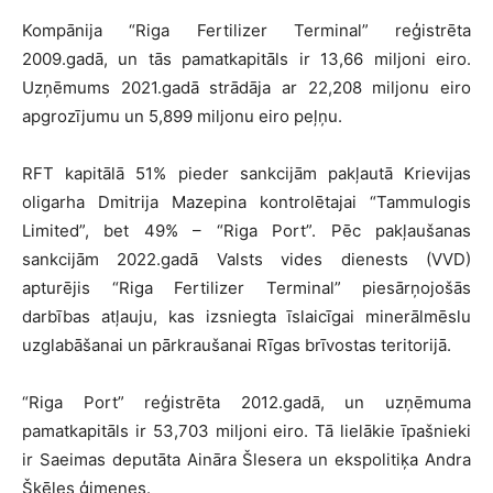
Kompānija “Riga Fertilizer Terminal” reģistrēta
2009.gadā, un tās pamatkapitāls ir 13,66 miljoni eiro.
Uzņēmums 2021.gadā strādāja ar 22,208 miljonu eiro
apgrozījumu un 5,899 miljonu eiro peļņu.
RFT kapitālā 51% pieder sankcijām pakļautā Krievijas
oligarha Dmitrija Mazepina kontrolētajai “Tammulogis
Limited”, bet 49% – “Riga Port”. Pēc pakļaušanas
sankcijām 2022.gadā Valsts vides dienests (VVD)
apturējis “Riga Fertilizer Terminal” piesārņojošās
darbības atļauju, kas izsniegta īslaicīgai minerālmēslu
uzglabāšanai un pārkraušanai Rīgas brīvostas teritorijā.
“Riga Port” reģistrēta 2012.gadā, un uzņēmuma
pamatkapitāls ir 53,703 miljoni eiro. Tā lielākie īpašnieki
ir Saeimas deputāta Aināra Šlesera un ekspolitiķa Andra
Šķēles ģimenes.