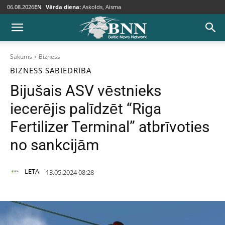
06.08.2026
EN
Vārda diena:
Askolds, Aisma
Sākums
Bizness
BIZNESS
SABIEDRĪBA
Bijušais ASV vēstnieks
iecerējis palīdzēt “Riga
Fertilizer Terminal” atbrīvoties
no sankcijām
LETA
13.05.2024 08:28