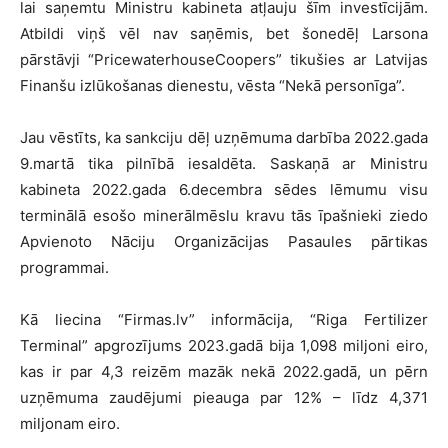
lai saņemtu Ministru kabineta atļauju šīm investīcijām.
Atbildi viņš vēl nav saņēmis, bet šonedēļ Larsona
pārstāvji “PricewaterhouseCoopers” tikušies ar Latvijas
Finanšu izlūkošanas dienestu, vēsta “Nekā personīga”.
Jau vēstīts, ka sankciju dēļ uzņēmuma darbība 2022.gada
9.martā tika pilnībā iesaldēta. Saskaņā ar Ministru
kabineta 2022.gada 6.decembra sēdes lēmumu visu
terminālā esošo minerālmēslu kravu tās īpašnieki ziedo
Apvienoto Nāciju Organizācijas Pasaules pārtikas
programmai.
Kā liecina “Firmas.lv” informācija, “Riga Fertilizer
Terminal” apgrozījums 2023.gadā bija 1,098 miljoni eiro,
kas ir par 4,3 reizēm mazāk nekā 2022.gadā, un pērn
uzņēmuma zaudējumi pieauga par 12% – līdz 4,371
miljonam eiro.