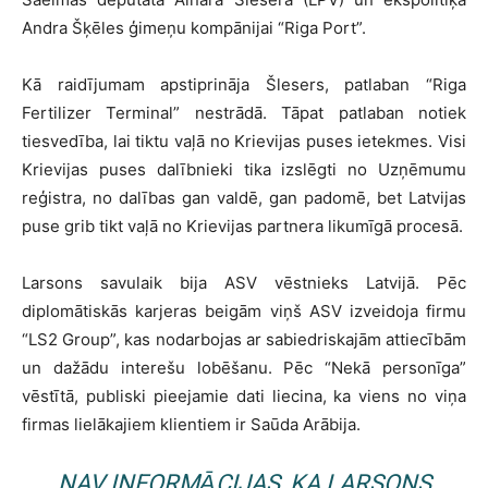
Andra Šķēles ģimeņu kompānijai “Riga Port”.
Kā raidījumam apstiprināja Šlesers, patlaban “Riga
Fertilizer Terminal” nestrādā. Tāpat patlaban notiek
tiesvedība, lai tiktu vaļā no Krievijas puses ietekmes. Visi
Krievijas puses dalībnieki tika izslēgti no Uzņēmumu
reģistra, no dalības gan valdē, gan padomē, bet Latvijas
puse grib tikt vaļā no Krievijas partnera likumīgā procesā.
Larsons savulaik bija ASV vēstnieks Latvijā. Pēc
diplomātiskās karjeras beigām viņš ASV izveidoja firmu
“LS2 Group”, kas nodarbojas ar sabiedriskajām attiecībām
un dažādu interešu lobēšanu. Pēc “Nekā personīga”
vēstītā, publiski pieejamie dati liecina, ka viens no viņa
firmas lielākajiem klientiem ir Saūda Arābija.
NAV INFORMĀCIJAS, KA LARSONS