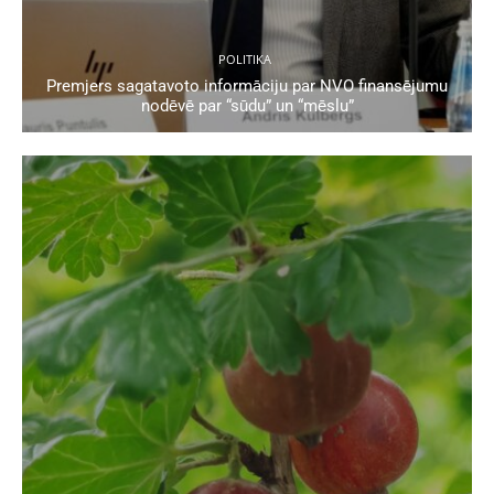
POLITIKA
Premjers sagatavoto informāciju par NVO finansējumu
nodēvē par “sūdu” un “mēslu”