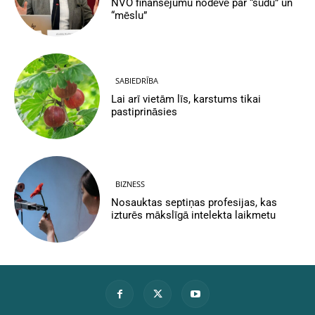
NVO finansējumu nodēvē par “sūdu” un
“mēslu”
SABIEDRĪBA
Lai arī vietām līs, karstums tikai
pastiprināsies
BIZNESS
Nosauktas septiņas profesijas, kas
izturēs mākslīgā intelekta laikmetu