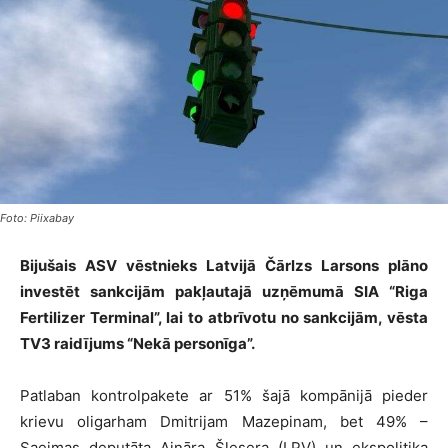
Foto: Piixabay
Bijušais ASV vēstnieks Latvijā Čārlzs Larsons plāno
investēt sankcijām pakļautajā uzņēmumā SIA “Riga
Fertilizer Terminal”, lai to atbrīvotu no sankcijām, vēsta
TV3 raidījums “Nekā personīga”.
Patlaban kontrolpakete ar 51% šajā kompānijā pieder
krievu oligarham Dmitrijam Mazepinam, bet 49% –
Saeimas deputāta Aināra Šlesera (LPV) un ekspolitiķa