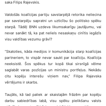
saka Filips Rajevskis.
Valdošās koalīcijas partiju savstarpējā retorika neliecina
par savstarpēju sapratni un uzticību šo politisko spēku
starpā. Tādēļ BNN uzdeva likumsakarīgu jautājumu, vai
nevar sanākt tā, ka pat neliels nesaskaņu cinītis iegāzīs
visu valdības vezumu grāvī?
“Skatoties, kāda medijos ir komunikācija starp koalīcijas
partneriem, to vispār nevar saukt par koalīciju. Koalīcija
neeksistē. Šos spēkus tur kopā tikai sirsnīgā vēlme
saglabāt varas pozīcijas un ministru portfeļus. Nekādu
citu kopēju interešu viņiem nav,” Filipa Rajevska
vērtējums ir skarbs.
Taujāts, kā tad paliek ar skaistajām frāzēm par kopēju
darbu sabiedrības labā, visu spēku pielikšanu valsts