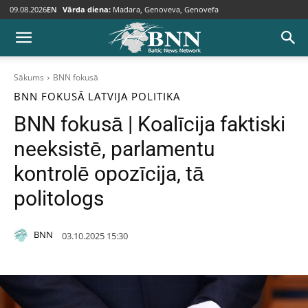
09.08.2026
EN
Vārda diena:
Madara, Genoveva, Genovefa
Sākums
BNN fokusā
BNN FOKUSĀ
LATVIJA
POLITIKA
BNN fokusā | Koalīcija faktiski
neeksistē, parlamentu
kontrolē opozīcija, tā
politologs
BNN
03.10.2025 15:30