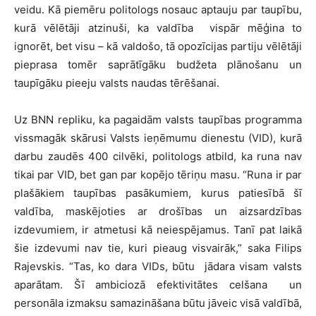
veidu. Kā piemēru politologs nosauc aptauju par taupību,
kurā vēlētāji atzinuši, ka valdība vispār mēģina to
ignorēt, bet visu – kā valdošo, tā opozīcijas partiju vēlētāji
pieprasa tomēr saprātīgāku budžeta plānošanu un
taupīgāku pieeju valsts naudas tērēšanai.
Uz BNN repliku, ka pagaidām valsts taupības programma
vissmagāk skārusi Valsts ieņēmumu dienestu (VID), kurā
darbu zaudēs 400 cilvēki, politologs atbild, ka runa nav
tikai par VID, bet gan par kopējo tēriņu masu. “Runa ir par
plašākiem taupības pasākumiem, kurus patiesībā šī
valdība, maskējoties ar drošības un aizsardzības
izdevumiem, ir atmetusi kā neiespējamus. Tanī pat laikā
šie izdevumi nav tie, kuri pieaug visvairāk,” saka Filips
Rajevskis. “Tas, ko dara VIDs, būtu jādara visam valsts
aparātam. Šī ambiciozā efektivitātes celšana un
personāla izmaksu samazināšana būtu jāveic visā valdībā,