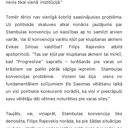
nevis tikai vienā institūcijā.”
Tomēr tēriņi nav vienīgā šobrīd saasinājusies problēma.
Uz politiskās skatuves atkal nonācis jautājums par
Stambulas konvenciju un kaislības ap to samilzt arvien
vairāk. Vai šī konvencija varētu kļūt par klupšanas akmeni
Evikas Siliņas valdībai? Filips Rajevskis atbild
apstiprinoši. “Tas var kļūt par klupšanas akmeni tai mirklī,
kad “Progresīvie” sapratīs – turēšanās pie varas un
krēsliem var palikt pārāk sāpīga iepretim Stambulas
konvencijas problēmai. Viņiem tas bija viens no
fundamentāliem solījumiem šīs Saeimas vēlēšanu laikā
un visi politiskie konkurenti norādīs, ka viņi ir piekrāpuši
savu vēlētāju dēļ vēlmes noturēties pie varas siles.”
Taujāts, vai, viņaprāt, Stambulas konvencija tiks
denosēta, Filips Rajevskis norāda, ka pie šādas situācijas