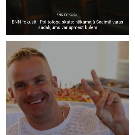
BNN FOKUSĀ
BNN fokusā | Politologa skats: nākamajā Saeimā varas
sadalījums var apmest kūleni