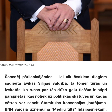
Foto: Evija Trifanova/LETA
Šonedēļ pārliecinājāmies – lai cik švakiem diegiem
sadiegta Evikas Siliņas valdība, tā tomēr turas un
izskatās, ka runas par tās drīzo galu tiešām ir stipri
pārspīlētas. Kas notiek uz politiskās skatuves un kādas
vētras var sacelt Stambulas konvencijas jautājums,
BNN vaicāja uzņēmuma “Mediju tilts” līdzīpašniekam,