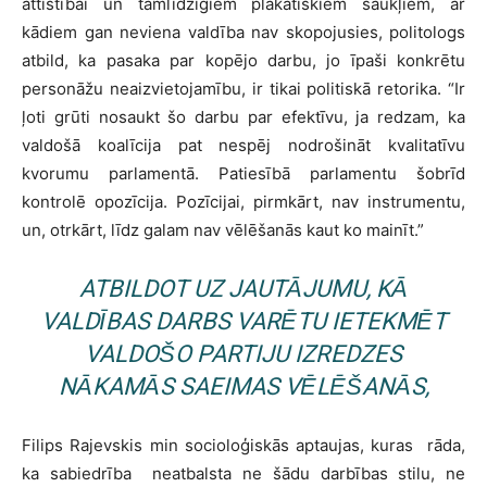
attīstībai un tamlīdzīgiem plakātiskiem saukļiem, ar
kādiem gan neviena valdība nav skopojusies, politologs
atbild, ka pasaka par kopējo darbu, jo īpaši konkrētu
personāžu neaizvietojamību, ir tikai politiskā retorika. “Ir
ļoti grūti nosaukt šo darbu par efektīvu, ja redzam, ka
valdošā koalīcija pat nespēj nodrošināt kvalitatīvu
kvorumu parlamentā. Patiesībā parlamentu šobrīd
kontrolē opozīcija. Pozīcijai, pirmkārt, nav instrumentu,
un, otrkārt, līdz galam nav vēlēšanās kaut ko mainīt.”
ATBILDOT UZ JAUTĀJUMU, KĀ
VALDĪBAS DARBS VARĒTU IETEKMĒT
VALDOŠO PARTIJU IZREDZES
NĀKAMĀS SAEIMAS VĒLĒŠANĀS,
Filips Rajevskis min socioloģiskās aptaujas, kuras rāda,
ka sabiedrība neatbalsta ne šādu darbības stilu, ne