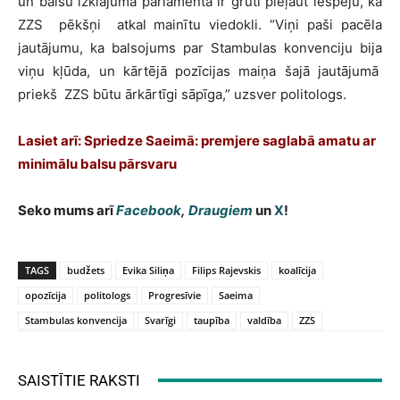
un balsu izklājuma parlamentā ir grūti pieļaut iespēju, ka
ZZS pēkšņi atkal mainītu viedokli. “Viņi paši pacēla
jautājumu, ka balsojums par Stambulas konvenciju bija
viņu kļūda, un kārtējā pozīcijas maiņa šajā jautājumā
priekš ZZS būtu ārkārtīgi sāpīga,” uzsver politologs.
Lasiet arī: Spriedze Saeimā: premjere saglabā amatu ar
minimālu balsu pārsvaru
Seko mums arī
Facebook
,
Draugiem
un
X
!
TAGS
budžets
Evika Siliņa
Filips Rajevskis
koalīcija
opozīcija
politologs
Progresīvie
Saeima
Stambulas konvencija
Svarīgi
taupība
valdība
ZZS
SAISTĪTIE RAKSTI