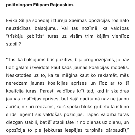
politologam Filipam Rajevskim.
Evika Siliņa šonedēļ izturēja Saeimas opozīcijas rosināto
neuzticības balsojumu. Vai tas nozīmē, ka valdības
“trīskāju ķeblītis” turas uz visām trim kājām vienlīdz
stabili?
“Tas, ka balsojums būs pozitīvs, bija prognozējams, jo nav
līdz galam izveidots kaut kāds jaunas koalīcijas modelis.
Neskatoties uz to, ka te mēģina kaut ko reklamēt, mēs
neredzam jaunas koalīcijas aprises un līdz ar to šī
koalīcija turas. Parasti valdības krīt tad, kad ir skaidras
jaunas koalīcijas aprises, bet šajā gadījumā nav ne jaunu
aprišu, ne arī redzams, kurš spēku bloks gribētu tā īsti no
sirds ieņemt šīs valdošās pozīcijas. Tāpēc valdība turas
diezgan stabili, bet šī stabilitāte ir no dienas uz dienu, un
opozīcija to pie jebkuras iespējas turpinās pārbaudīt,”