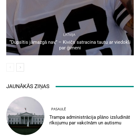
LATVIJA
“Dupsītis jāmazgā nav,” – Kivičs satracina tautu ar viedokli
par ģimeni
JAUNĀKĀS ZIŅAS
PASAULĒ
Trampa administrācija plāno izsludināt
rīkojumu par vakcīnām un autismu