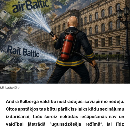
MI karikatūra
Andra Kulberga valdība nostrādājusi savu pirmo nedēļu.
Citos apstākļos tas būtu pārāk īss laiks kādu secinājumu
izdarīšanai, taču šoreiz nekādas iešūpošanās nav un
valdībai jāstrādā “ugunsdzēsēja režīmā”, lai līdz