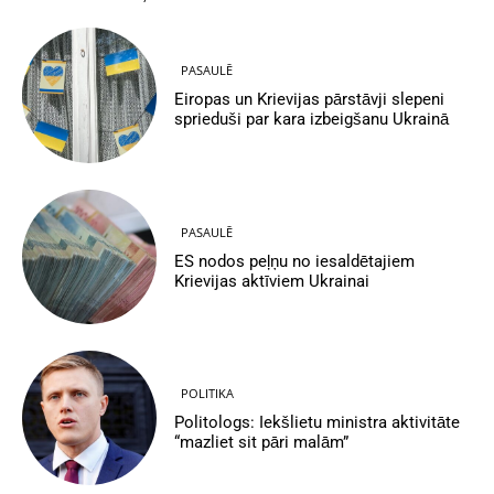
PASAULĒ
Eiropas un Krievijas pārstāvji slepeni
sprieduši par kara izbeigšanu Ukrainā
PASAULĒ
ES nodos peļņu no iesaldētajiem
Krievijas aktīviem Ukrainai
POLITIKA
Politologs: Iekšlietu ministra aktivitāte
“mazliet sit pāri malām”