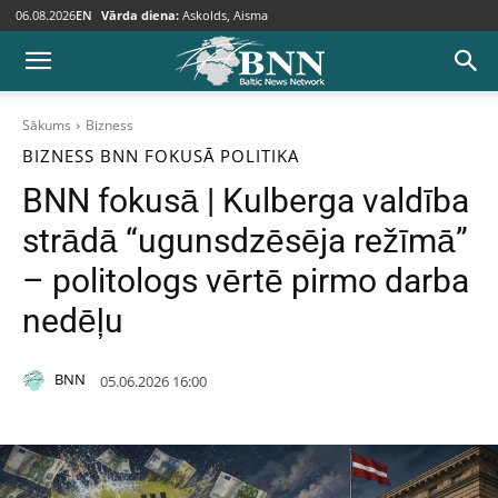
06.08.2026
EN
Vārda diena:
Askolds, Aisma
Sākums
Bizness
BIZNESS
BNN FOKUSĀ
POLITIKA
BNN fokusā | Kulberga valdība
strādā “ugunsdzēsēja režīmā”
– politologs vērtē pirmo darba
nedēļu
BNN
05.06.2026 16:00