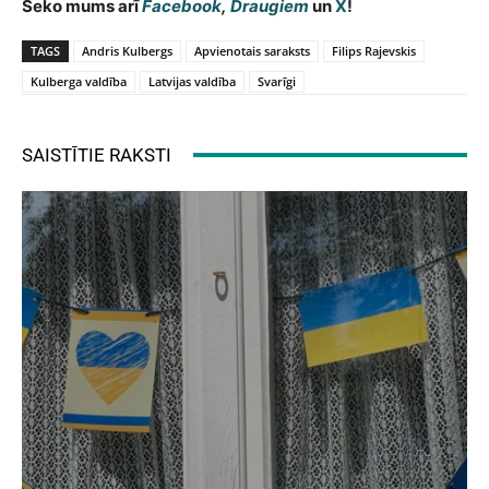
Seko mums arī
Facebook
,
Draugiem
un
X
!
TAGS
Andris Kulbergs
Apvienotais saraksts
Filips Rajevskis
Kulberga valdība
Latvijas valdība
Svarīgi
SAISTĪTIE RAKSTI