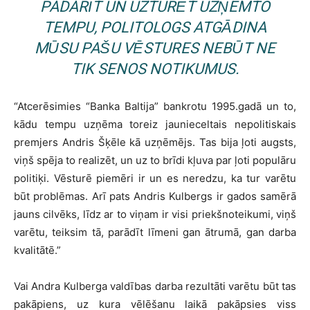
PADARĪT UN UZTURĒT UZŅEMTO
TEMPU, POLITOLOGS ATGĀDINA
MŪSU PAŠU VĒSTURES NEBŪT NE
TIK SENOS NOTIKUMUS.
“Atcerēsimies “Banka Baltija” bankrotu 1995.gadā un to,
kādu tempu uzņēma toreiz jaunieceltais nepolitiskais
premjers Andris Šķēle kā uzņēmējs. Tas bija ļoti augsts,
viņš spēja to realizēt, un uz to brīdi kļuva par ļoti populāru
politiķi. Vēsturē piemēri ir un es neredzu, ka tur varētu
būt problēmas. Arī pats Andris Kulbergs ir gados samērā
jauns cilvēks, līdz ar to viņam ir visi priekšnoteikumi, viņš
varētu, teiksim tā, parādīt līmeni gan ātrumā, gan darba
kvalitātē.”
Vai Andra Kulberga valdības darba rezultāti varētu būt tas
pakāpiens, uz kura vēlēšanu laikā pakāpsies viss