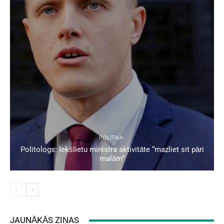
POLITIKA
Politologs: Iekšlietu ministra aktivitāte “mazliet sit pāri
malām”
JAUNĀKĀS ZIŅAS