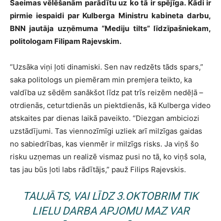
Saeimas vēlēšanām parādītu uz ko tā ir spējīga. Kādi ir
pirmie iespaidi par Kulberga Ministru kabineta darbu,
BNN jautāja uzņēmuma “Mediju tilts” līdzīpašniekam,
politologam Filipam Rajevskim.
“Uzsāka viņi ļoti dinamiski. Sen nav redzēts tāds spars,”
saka politologs un piemēram min premjera teikto, ka
valdība uz sēdēm sanākšot līdz pat trīs reizēm nedēļā –
otrdienās, ceturtdienās un piektdienās, kā Kulberga video
atskaites par dienas laikā paveikto. “Diezgan ambiciozi
uzstādījumi. Tas viennozīmīgi uzliek arī milzīgas gaidas
no sabiedrības, kas vienmēr ir milzīgs risks. Ja viņš šo
risku uzņemas un realizē vismaz pusi no tā, ko viņš sola,
tas jau būs ļoti labs rādītājs,” pauž Filips Rajevskis.
TAUJĀTS, VAI LĪDZ 3.OKTOBRIM TIK
LIELU DARBA APJOMU MAZ VAR