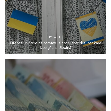
PASAULĒ
Eiropas un Krievijas pārstāvji slepeni sprieduši par kara
izbeigšanu Ukrainā