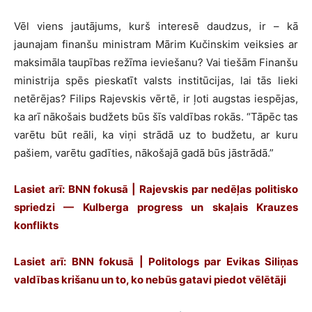
Vēl viens jautājums, kurš interesē daudzus, ir – kā
jaunajam finanšu ministram Mārim Kučinskim veiksies ar
maksimāla taupības režīma ieviešanu? Vai tiešām Finanšu
ministrija spēs pieskatīt valsts institūcijas, lai tās lieki
netērējas? Filips Rajevskis vērtē, ir ļoti augstas iespējas,
ka arī nākošais budžets būs šīs valdības rokās. “Tāpēc tas
varētu būt reāli, ka viņi strādā uz to budžetu, ar kuru
pašiem, varētu gadīties, nākošajā gadā būs jāstrādā.”
Lasiet arī: BNN fokusā | Rajevskis par nedēļas politisko
spriedzi — Kulberga progress un skaļais Krauzes
konflikts
Lasiet arī: BNN fokusā | Politologs par Evikas Siliņas
valdības krišanu un to, ko nebūs gatavi piedot vēlētāji