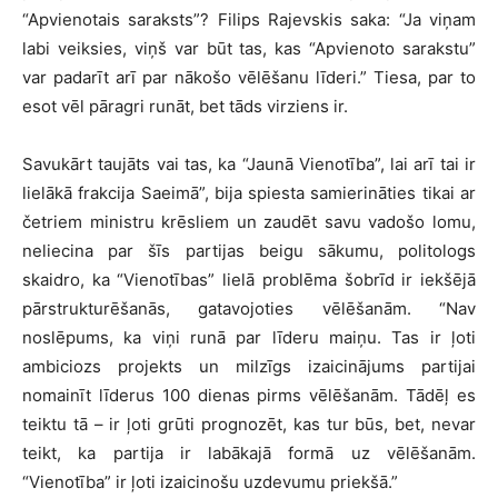
“Apvienotais saraksts”? Filips Rajevskis saka: “Ja viņam
labi veiksies, viņš var būt tas, kas “Apvienoto sarakstu”
var padarīt arī par nākošo vēlēšanu līderi.” Tiesa, par to
esot vēl pāragri runāt, bet tāds virziens ir.
Savukārt taujāts vai tas, ka “Jaunā Vienotība”, lai arī tai ir
lielākā frakcija Saeimā”, bija spiesta samierināties tikai ar
četriem ministru krēsliem un zaudēt savu vadošo lomu,
neliecina par šīs partijas beigu sākumu, politologs
skaidro, ka “Vienotības” lielā problēma šobrīd ir iekšējā
pārstrukturēšanās, gatavojoties vēlēšanām. “Nav
noslēpums, ka viņi runā par līderu maiņu. Tas ir ļoti
ambiciozs projekts un milzīgs izaicinājums partijai
nomainīt līderus 100 dienas pirms vēlēšanām. Tādēļ es
teiktu tā – ir ļoti grūti prognozēt, kas tur būs, bet, nevar
teikt, ka partija ir labākajā formā uz vēlēšanām.
“Vienotība” ir ļoti izaicinošu uzdevumu priekšā.”