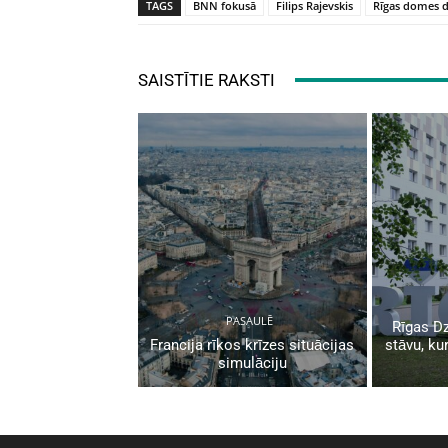
TAGS
BNN fokusā
Filips Rajevskis
Rīgas domes d
SAISTĪTIE RAKSTI
PASAULĒ
Rīgas D
Francija rīkos krīzes situācijas
stāvu, ku
simulāciju