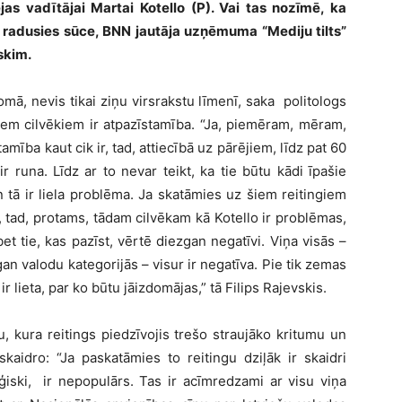
jas vadītājai Martai Kotello (P). Vai tas nozīmē, ka
ā radusies sūce, BNN jautāja uzņēmuma “Mediju tilts”
skim.
omā, nevis tikai ziņu virsrakstu līmenī, saka politologs
šiem cilvēkiem ir atpazīstamība. “Ja, piemēram, mēram,
mība kaut cik ir, tad, attiecībā uz pārējiem, līdz pat 60
 runa. Līdz ar to nevar teikt, ka tie būtu kādi īpašie
n tā ir liela problēma. Ja skatāmies uz šiem reitingiem
 tad, protams, tādam cilvēkam kā Kotello ir problēmas,
et tie, kas pazīst, vērtē diezgan negatīvi. Viņa visās –
n valodu kategorijās – visur ir negatīva. Pie tik zemas
 ir lieta, par ko būtu jāizdomājas,” tā Filips Rajevskis.
, kura reitings piedzīvojis trešo straujāko kritumu un
skaidro: “Ja paskatāmies to reitingu dziļāk ir skaidri
ģiski, ir nepopulārs. Tas ir acīmredzami ar visu viņa