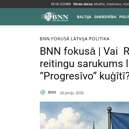
08.08.2026
EN
Vārda diena:
Mudīte, Vladislavs, Vlad
BALTIJA
SABIEDRĪBA
POLI
Sākums
BNN fokusā
BNN FOKUSĀ
LATVIJA
POLITIKA
BNN fokusā | Vai R
reitingu sarukums l
“Progresīvo” kuģītī
BNN
26 jūnijs, 2026