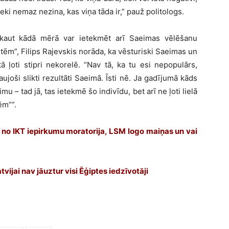
eki nemaz nezina, kas viņa tāda ir,” pauž politologs.
 kaut kādā mērā var ietekmēt arī Saeimas vēlēšanu
letēm”, Filips Rajevskis norāda, ka vēsturiski Saeimas un
ā ļoti stipri nekorelē. “Nav tā, ka tu esi nepopulārs,
joši slikti rezultāti Saeimā. Īsti nē. Ja gadījumā kāds
 – tad jā, tas ietekmē šo indivīdu, bet arī ne ļoti lielā
ēm””.
t no IKT iepirkumu moratorija, LSM logo maiņas un vai
tvijai nav jāuztur visi Ēģiptes iedzīvotāji