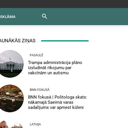
REKLĀMA
AUNĀKĀS ZIŅAS
PASAULĒ
Trampa administrācija plāno
izsludināt rīkojumu par
vakcīnām un autismu
BNN FOKUSĀ
BNN fokusā | Politologa skats:
nākamajā Saeimā varas
sadalījums var apmest kūleni
LATVIJA