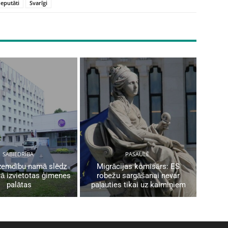
eputāti
Svarīgi
SABIEDRĪBA
PASAULĒ
zemdību namā slēdz
Migrācijas komisārs: ES
rā izvietotas ģimenes
robežu sargāšanai nevar
palātas
paļauties tikai uz kaimiņiem