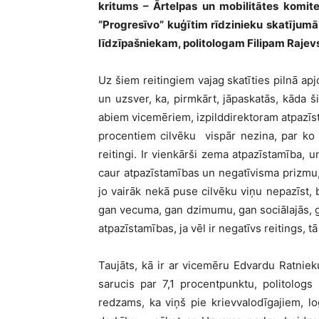
kritums – Ārtelpas un mobilitātes komite
“Progresīvo” kuģītim rīdzinieku skatījum
līdzīpašniekam, politologam Filipam Rajev
Uz šiem reitingiem vajag skatīties pilnā apj
un uzsver, ka, pirmkārt, jāpaskatās, kāda 
abiem vicemēriem, izpilddirektoram atpazīsta
procentiem cilvēku vispār nezina, par ko ir
reitingi. Ir vienkārši zema atpazīstamība, u
caur atpazīstamības un negatīvisma prizmu,
jo vairāk nekā puse cilvēku viņu nepazīst, b
gan vecuma, gan dzimumu, gan sociālajās, ga
atpazīstamības, ja vēl ir negatīvs reitings, tā
Taujāts, kā ir ar vicemēru Edvardu Ratnieku
sarucis par 7,1 procentpunktu, politologs 
redzams, ka viņš pie krievvalodīgajiem, lo