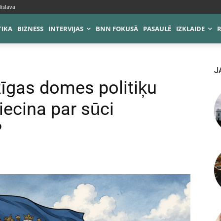
islava
TIKA
BIZNESS
INTERVIJAS
BNN FOKUSĀ
PASAULĒ
IZKLAIDE
J
īgas domes politiķu
iecina par sūci
?