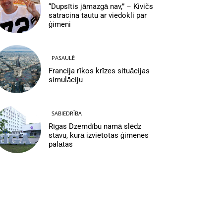
“Dupsītis jāmazgā nav,” – Kivičs
satracina tautu ar viedokli par
ģimeni
PASAULĒ
Francija rīkos krīzes situācijas
simulāciju
SABIEDRĪBA
Rīgas Dzemdību namā slēdz
stāvu, kurā izvietotas ģimenes
palātas