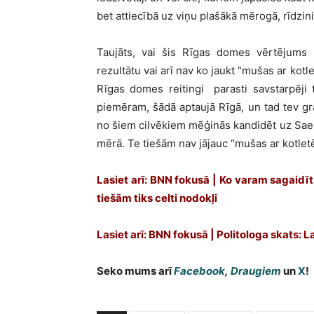
bet attiecībā uz viņu plašākā mērogā, rīdzini
Taujāts, vai šis Rīgas domes vērtējums
rezultātu vai arī nav ko jaukt “mušas ar kot
Rīgas domes reitingi parasti savstarpēji t
piemēram, šādā aptaujā Rīgā, un tad tev grau
no šiem cilvēkiem mēģinās kandidēt uz Saeimu
mērā. Te tiešām nav jājauc “mušas ar kotlet
Lasiet arī: BNN fokusā | Ko varam sagaidī
tiešām tiks celti nodokļi
Lasiet arī: BNN fokusā | Politologa skats: La
Seko mums arī
Facebook
,
Draugiem
un
X
!