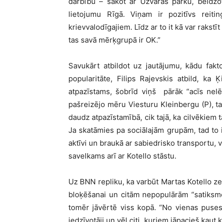
darbību – sākot ar Uzvaras parku, beidzo
lietojumu Rīgā. Viņam ir pozitīvs reitin
krievvalodīgajiem. Līdz ar to it kā var rakstī
tas savā mērķgrupā ir OK.”
Savukārt atbildot uz jautājumu, kādu fakt
popularitāte, Filips Rajevskis atbild, ka 
atpazīstams, šobrīd viņš pārāk “acīs nelēk
pašreizējo mēru Viesturu Kleinbergu (P), tad
daudz atpazīstamībā, cik tajā, ka cilvēkiem 
Ja skatāmies pa sociālajām grupām, tad to i
aktīvi un braukā ar sabiedrisko transportu, 
savelkams arī ar Kotello stāstu.
Uz BNN repliku, ka varbūt Martas Kotello zem
bloķēšanai un citām nepopulārām “satiksmes
tomēr jāvērtē viss kopā. “No vienas puses
iedzīvotāji un vēl citi, kuriem jāpacieš kaut 