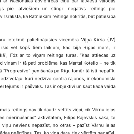
t ar Nacionālās apvienības cīņu par latviešu valodas
gs pie latviešiem un stingri negatīvs reitings pie
t virsrakstā, ka Ratniekam reitings nokritis, bet patiesībā
oru ietekmē palielinājusies vicemēra Viļņa Ķirša (JV)
Ķirsis vēl kopš tiem laikiem, kad bija Rīgas mērs, ir
ā”, līdz ar to viņam reitings turas. “Kas attiecas uz
 viņam ir tā pati problēma, kas Martai Kotello – ne tik
tā “Progresīvo” ņemšanās pa Rīgu tomēr tā īsti nepatīk.
edzīvotāju, kuri nedzīvo centra rajonos, ir ekonomiski
vērtējums ir pašvaks. Tas ir objektīvi un kaut kādā veidā
ais reitings nav tik daudz veltīts viņai, cik Vārnu ielas
 mierināšanas” aktivitātēm, Filips Rajevskis saka, te
 viņu neviens nepazīst, no otras – pazīst Vārnu ielas
kādas neērtības. Tas, ko viņa dara, tiek vērtēts negatīvi,