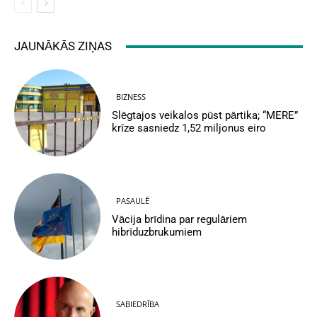
JAUNĀKĀS ZIŅAS
BIZNESS
Slēgtajos veikalos pūst pārtika; “MERE”
krīze sasniedz 1,52 miljonus eiro
PASAULĒ
Vācija brīdina par regulāriem
hibrīduzbrukumiem
SABIEDRĪBA