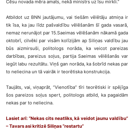
Cēsu novada mēra amats, nekā ministrs uz īsu mirkli.”
Atbildot uz BNN jautājumu, vai tiešām vēlētāju atmiņa ir
tik īsa, ka jau līdz pašvaldību vēlēšanām šī gada vasarā,
nemaz nerunājot par 15.Saeimas vēlēšanām nākamā gada
oktobrī, cilvēki par visām kolīzijām ap Siliņas valdību jau
būs aizmirsuši, politologs norāda, ka veicot pareizas
darbības, pareizus soļus, partija Saeimas vēlēšanās var
iegūt labu rezultātu. Viņš gan norāda, ka šobrīd nekas par
to neliecina un tā vairāk ir teorētiska konstrukcija.
Taujāts, vai, viņaprāt, “Vienotība” tīri teorētiski ir spējīga
šos pareizos soļus spert, politologs atbild, ka pagaidām
nekas par to neliecina.
Lasiet arī: “Nekas cits neatliks, kā veidot jaunu valdību”
– Tavars asi kritizē Siliņas “restartu”