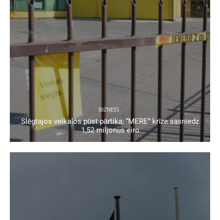
BIZNESS
Slēgtajos veikalos pūst pārtika; “MERE” krīze sasniedz
1,52 miljonus eiro