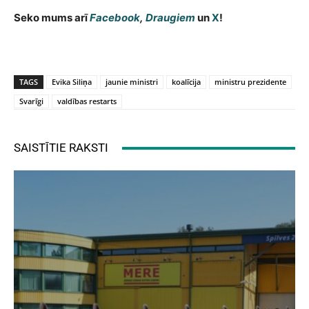
Seko mums arī
Facebook
,
Draugiem
un
X
!
TAGS
Evika Siliņa
jaunie ministri
koalīcija
ministru prezidente
Svarīgi
valdības restarts
SAISTĪTIE RAKSTI