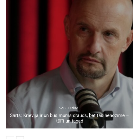
SABIEDRĪBA
Sārts: Krievija ir un būs mums drauds, bet tas nenozīmē –
tūlīt un tagad