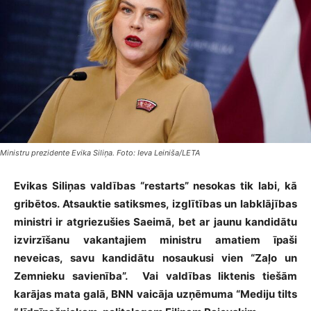
Ministru prezidente Evika Siliņa. Foto: Ieva Leiniša/LETA
Evikas Siliņas valdības “restarts” nesokas tik labi, kā
gribētos. Atsauktie satiksmes, izglītības un labklājības
ministri ir atgriezušies Saeimā, bet ar jaunu kandidātu
izvirzīšanu vakantajiem ministru amatiem īpaši
neveicas, savu kandidātu nosaukusi vien “Zaļo un
Zemnieku savienība”.
Vai valdības liktenis tiešām
karājas mata galā, BNN vaicāja uzņēmuma “Mediju tilts