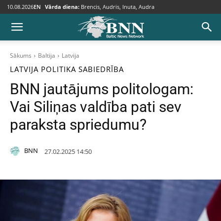
10.08.2026
EN
Vārda diena:
Brencis, Audris, Inuta, Audra
Sākums
Baltija
Latvija
LATVIJA
POLITIKA
SABIEDRĪBA
BNN jautājums politologam:
Vai Siliņas valdība pati sev
paraksta spriedumu?
BNN
27.02.2025 14:50