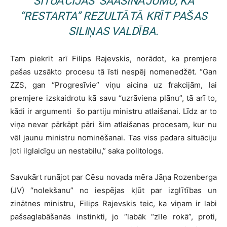
SITUĀCIJAS
SAASINĀJUMU, KA
“RESTARTA” REZULTĀTĀ KRĪT PAŠAS
SILIŅAS VALDĪBA.
Tam piekrīt arī Filips Rajevskis, norādot, ka premjere
pašas uzsākto procesu tā īsti nespēj nomenedžēt. “Gan
ZZS, gan “Progresīvie” viņu aicina uz frakcijām, lai
premjere izskaidrotu kā savu “uzrāviena plānu”, tā arī to,
kādi ir argumenti
šo partiju ministru atlaišanai. Līdz ar to
viņa nevar pārkāpt pāri šim atlaišanas procesam, kur nu
vēl jaunu ministru nominēšanai. Tas viss padara situāciju
ļoti ilglaicīgu un nestabilu,” saka politologs.
Savukārt runājot par Cēsu novada mēra Jāņa Rozenberga
(JV) “nolekšanu” no iespējas kļūt par izglītības un
zinātnes ministru, Filips Rajevskis teic, ka viņam ir labi
pašsaglabāšanās instinkti, jo “labāk “zīle rokā”, proti,