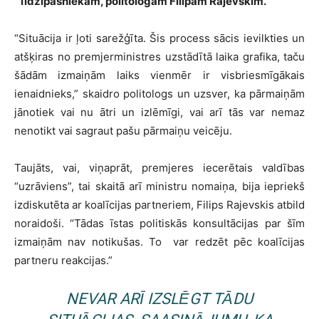
“ līdzīpašniekam, politologam Filipam Rajevskim.
“Situācija ir ļoti sarežģīta. Šis process sācis ievilkties un
atšķiras no premjerministres uzstādītā laika grafika, taču
šādām izmaiņām laiks vienmēr ir visbriesmīgākais
ienaidnieks,” skaidro politologs un uzsver, ka pārmaiņām
jānotiek vai nu ātri un izlēmīgi, vai arī tās var nemaz
nenotikt vai sagraut pašu pārmaiņu veicēju.
Taujāts, vai, viņaprāt, premjeres iecerētais valdības
“uzrāviens”, tai skaitā arī ministru nomaiņa, bija iepriekš
izdiskutēta ar koalīcijas partneriem, Filips Rajevskis atbild
noraidoši. “Tādas īstas politiskās konsultācijas par šīm
izmaiņām nav notikušas. To
var redzēt pēc koalīcijas
partneru reakcijas.”
NEVAR ARĪ IZSLĒGT TĀDU