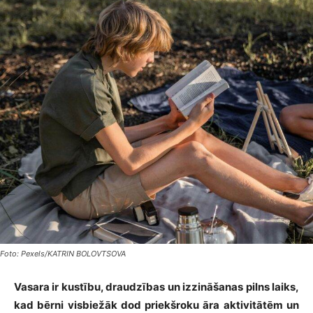
Foto: Pexels/KATRIN BOLOVTSOVA
Vasara ir kustību, draudzības un izzināšanas pilns laiks,
kad bērni visbiežāk dod priekšroku āra aktivitātēm un