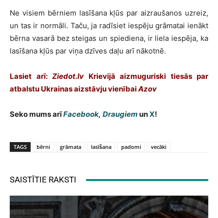
Ne visiem bērniem lasīšana kļūs par aizraušanos uzreiz,
un tas ir normāli. Taču, ja radīsiet iespēju grāmatai ienākt
bērna vasarā bez steigas un spiediena, ir liela iespēja, ka
lasīšana kļūs par viņa dzīves daļu arī nākotnē.
Lasiet arī:
Ziedot.lv
Krievijā aizmuguriski tiesās par
atbalstu Ukrainas aizstāvju vienībai
Azov
Seko mums arī
Facebook
,
Draugiem
un
X
!
TAGS
bērni
grāmata
lasīšana
padomi
vecāki
SAISTĪTIE RAKSTI