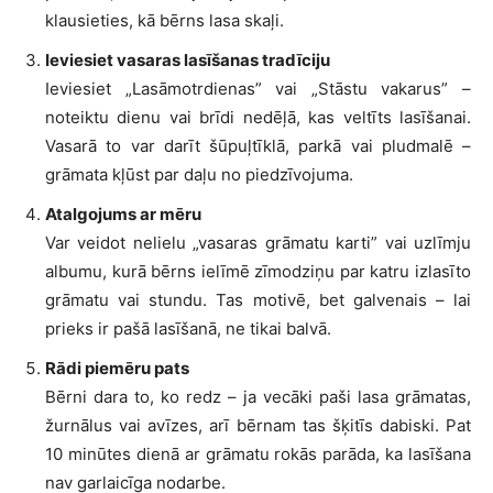
klausieties, kā bērns lasa skaļi.
Ieviesiet vasaras lasīšanas tradīciju
Ieviesiet „Lasāmotrdienas” vai „Stāstu vakarus” –
noteiktu dienu vai brīdi nedēļā, kas veltīts lasīšanai.
Vasarā to var darīt šūpuļtīklā, parkā vai pludmalē –
grāmata kļūst par daļu no piedzīvojuma.
Atalgojums ar mēru
Var veidot nelielu „vasaras grāmatu karti” vai uzlīmju
albumu, kurā bērns ielīmē zīmodziņu par katru izlasīto
grāmatu vai stundu. Tas motivē, bet galvenais – lai
prieks ir pašā lasīšanā, ne tikai balvā.
Rādi piemēru pats
Bērni dara to, ko redz – ja vecāki paši lasa grāmatas,
žurnālus vai avīzes, arī bērnam tas šķitīs dabiski. Pat
10 minūtes dienā ar grāmatu rokās parāda, ka lasīšana
nav garlaicīga nodarbe.