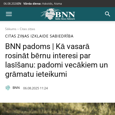
06.08.2026
EN
Vārda diena:
Askolds, Aisma
Sākums
Citas ziņas
CITAS ZIŅAS
IZKLAIDE
SABIEDRĪBA
BNN padoms | Kā vasarā
rosināt bērnu interesi par
lasīšanu: padomi vecākiem un
grāmatu ieteikumi
BNN
06.08.2025 11:24