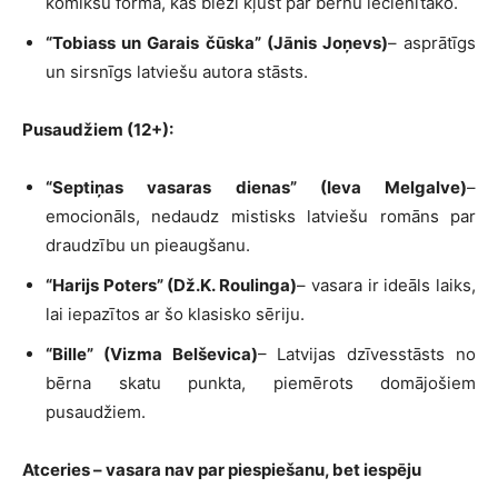
komiksu formā, kas bieži kļūst par bērnu iecienītāko.
“Tobiass un Garais čūska” (Jānis Joņevs)
– asprātīgs
un sirsnīgs latviešu autora stāsts.
Pusaudžiem (12+):
“Septiņas vasaras dienas” (Ieva Melgalve)
–
emocionāls, nedaudz mistisks latviešu romāns par
draudzību un pieaugšanu.
“Harijs Poters” (Dž.K. Roulinga)
– vasara ir ideāls laiks,
lai iepazītos ar šo klasisko sēriju.
“Bille” (Vizma Belševica)
– Latvijas dzīvesstāsts no
bērna skatu punkta, piemērots domājošiem
pusaudžiem.
Atceries – vasara nav par piespiešanu, bet iespēju