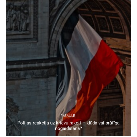
PASAULĒ
Polijas reakcija uz krievu raķeti – kļūda vai prātīga
nogaidīšana?