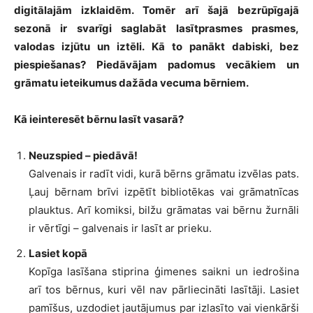
digitālajām izklaidēm. Tomēr arī šajā bezrūpīgajā
sezonā ir svarīgi saglabāt lasītprasmes prasmes,
valodas izjūtu un iztēli. Kā to panākt dabiski, bez
piespiešanas? Piedāvājam padomus vecākiem un
grāmatu ieteikumus dažāda vecuma bērniem.
Kā ieinteresēt bērnu lasīt vasarā?
Neuzspied – piedāvā!
Galvenais ir radīt vidi, kurā bērns grāmatu izvēlas pats.
Ļauj bērnam brīvi izpētīt bibliotēkas vai grāmatnīcas
plauktus. Arī komiksi, bilžu grāmatas vai bērnu žurnāli
ir vērtīgi – galvenais ir lasīt ar prieku.
Lasiet kopā
Kopīga lasīšana stiprina ģimenes saikni un iedrošina
arī tos bērnus, kuri vēl nav pārliecināti lasītāji. Lasiet
pamīšus, uzdodiet jautājumus par izlasīto vai vienkārši