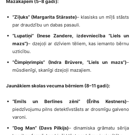
Mazākajiem (5–8 gadi):
“Zīļuks” (Margarita Stāraste)
– klasisks un mīļš stāsts
par draudzību un dabas pasauli.
“Lupatiņi” (Inese Zandere, izdevniecība “Liels un
mazs”)
– dzejoļi ar dzīviem tēliem, kas iemanto bērnu
uzticību.
“Čimpiņrimpis” (Indra Brūvere, “Liels un mazs”)
–
mūsdienīgi, skanīgi dzejoļi mazajiem.
Jaunākiem skolas vecuma bērniem (8–11 gadi):
“Emīls un Berlīnes zēni” (Ērihs Kestners)
–
piedzīvojumu pilns detektīvstāsts ar drosmīgu galveno
varoni.
“Dog Man” (Davs Pilkijs)
– dinamiska grāmatu sērija