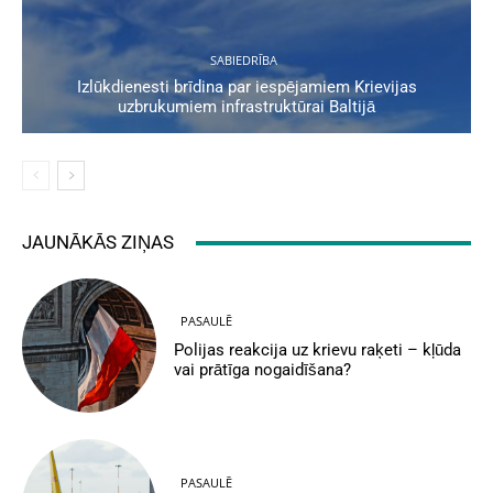
SABIEDRĪBA
Izlūkdienesti brīdina par iespējamiem Krievijas
uzbrukumiem infrastruktūrai Baltijā
JAUNĀKĀS ZIŅAS
PASAULĒ
Polijas reakcija uz krievu raķeti – kļūda
vai prātīga nogaidīšana?
PASAULĒ