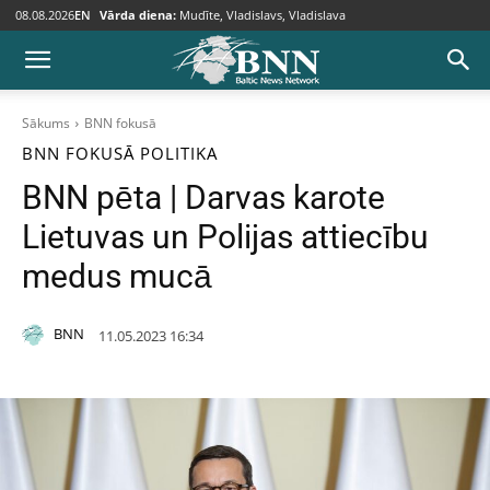
08.08.2026
EN
Vārda diena:
Mudīte, Vladislavs, Vladislava
Sākums
BNN fokusā
BNN FOKUSĀ
POLITIKA
BNN pēta | Darvas karote
Lietuvas un Polijas attiecību
medus mucā
BNN
11.05.2023 16:34