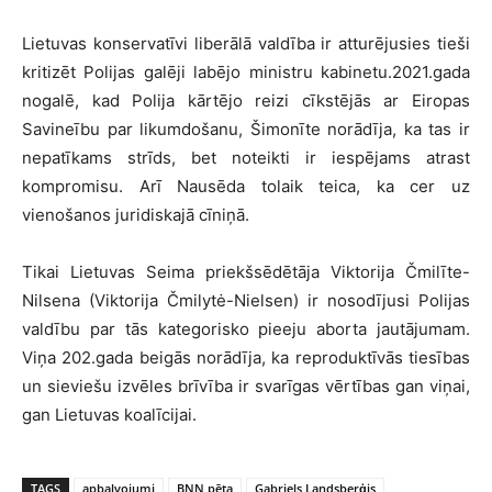
Lietuvas konservatīvi liberālā valdība ir atturējusies tieši
kritizēt Polijas galēji labējo ministru kabinetu.2021.gada
nogalē, kad Polija kārtējo reizi cīkstējās ar Eiropas
Savineību par likumdošanu, Šimonīte norādīja, ka tas ir
nepatīkams strīds, bet noteikti ir iespējams atrast
kompromisu. Arī Nausēda tolaik teica, ka cer uz
vienošanos juridiskajā cīniņā.
Tikai Lietuvas Seima priekšsēdētāja Viktorija Čmilīte-
Nilsena (Viktorija Čmilytė-Nielsen) ir nosodījusi Polijas
valdību par tās kategorisko pieeju aborta jautājumam.
Viņa 202.gada beigās norādīja, ka reproduktīvās tiesības
un sieviešu izvēles brīvība ir svarīgas vērtības gan viņai,
gan Lietuvas koalīcijai.
TAGS
apbalvojumi
BNN pēta
Gabriels Landsberģis