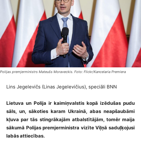
Polijas premjerministrs Mateušs Moraveckis. Foto: Flickr/Kancelaria Premiera
Lins Jegelevičs (Linas Jegelevičius), speciāli BNN
Lietuva un Polija ir kaimiņvalstis kopā izēdušas pudu
sāls, un, sākoties karam Ukrainā, abas neapšaubāmi
kļuva par tās stingrākajām atbalstītājām, tomēr maija
sākumā Polijas premjerministra vizīte Viļņā saduļķojusi
labās attiecības.