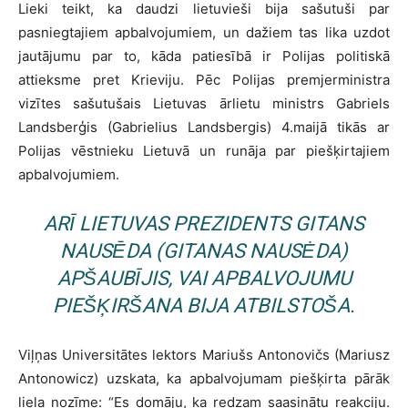
Lieki teikt, ka daudzi lietuvieši bija sašutuši par
pasniegtajiem apbalvojumiem, un dažiem tas lika uzdot
jautājumu par to, kāda patiesībā ir Polijas politiskā
attieksme pret Krieviju. Pēc Polijas premjerministra
vizītes sašutušais Lietuvas ārlietu ministrs Gabriels
Landsberģis (Gabrielius Landsbergis) 4.maijā tikās ar
Polijas vēstnieku Lietuvā un runāja par piešķirtajiem
apbalvojumiem.
ARĪ LIETUVAS PREZIDENTS GITANS
NAUSĒDA (GITANAS NAUSĖDA)
APŠAUBĪJIS, VAI APBALVOJUMU
PIEŠĶIRŠANA BIJA ATBILSTOŠA.
Viļņas Universitātes lektors Mariušs Antonovičs (Mariusz
Antonowicz) uzskata, ka apbalvojumam piešķirta pārāk
liela nozīme: “Es domāju, ka redzam saasinātu reakciju.