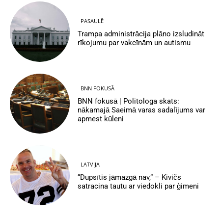
PASAULĒ
Trampa administrācija plāno izsludināt
rīkojumu par vakcīnām un autismu
BNN FOKUSĀ
BNN fokusā | Politologa skats:
nākamajā Saeimā varas sadalījums var
apmest kūleni
LATVIJA
“Dupsītis jāmazgā nav,” – Kivičs
satracina tautu ar viedokli par ģimeni