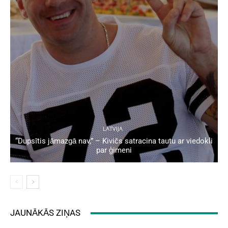
LATVIJA
“Dupsītis jāmazgā nav,” – Kivičs satracina tautu ar viedokli
par ģimeni
JAUNĀKĀS ZIŅAS