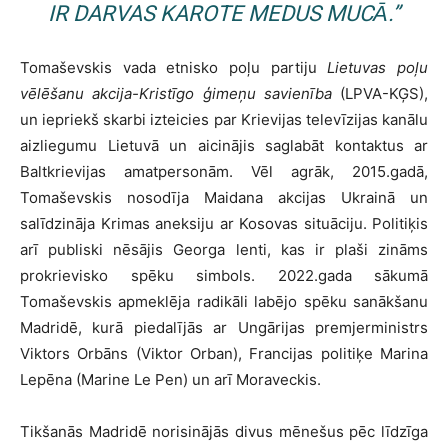
IR DARVAS KAROTE MEDUS MUCĀ.”
Tomaševskis vada etnisko poļu partiju
Lietuvas poļu
vēlēšanu akcija-Kristīgo ģimeņu savienība
(LPVA-KĢS),
un iepriekš skarbi izteicies par Krievijas televīzijas kanālu
aizliegumu Lietuvā un aicinājis saglabāt kontaktus ar
Baltkrievijas amatpersonām. Vēl agrāk, 2015.gadā,
Tomaševskis nosodīja Maidana akcijas Ukrainā un
salīdzināja Krimas aneksiju ar Kosovas situāciju. Politiķis
arī publiski nēsājis Georga lenti, kas ir plaši zināms
prokrievisko spēku simbols. 2022.gada sākumā
Tomaševskis apmeklēja radikāli labējo spēku sanākšanu
Madridē, kurā piedalījās ar Ungārijas premjerministrs
Viktors Orbāns (Viktor Orban), Francijas politiķe Marina
Lepēna (Marine Le Pen) un arī Moraveckis.
Tikšanās Madridē norisinājās divus mēnešus pēc līdzīga