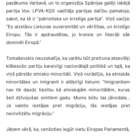
pasākuma Varšavā, un to organizēja Spānijas galēji labējā
partija
Vox.
LPVA-KĢS vadītājs partijas dalību pamatoja,
sakot, ka tā ir “patriotiska un kristīga partija”. Viņš sacīja:
“Es aizstāvu Lietuvas suverenitāti un vērtības, un kristīgo
Eiropu. Tās ir apdraudētas, jo kreisie un liberāļi sāk
dominēt Eiropā.”
Tomaševskis neuzskatīja, ka varētu būt pretruna atsevišķi
klātesošo partiju kareivīgi nacionālajā politikā un tajā, ka
viņš pārstāv etnisko minoritāti. Viņš norādījis, ka etniskās
minoritātes un imigranti ir atšķirīgi lielumi: “Imigrantiem
nav tik daudz tiesību kā etniskajām minoritātēm, kuras
šeit dzīvojušas simtiem gadu. Mums būtu tas jānodala…
Ja valstis iestājas pret migrāciju, tās iestājas pret
necivilizētu migrāciju.”
Jāņem vērā, ka, cenšoties iegūt vietu Eiropas Parlamentā,