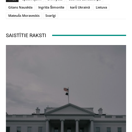
Gitans Nausēda
Ingrīda Šimonīte
karš Ukrainā
Lietuva
Mateušs Moraveckis
Svarīgi
SAISTĪTIE RAKSTI