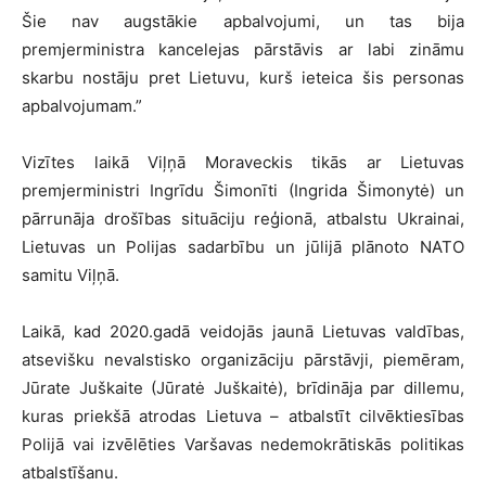
Šie nav augstākie apbalvojumi, un tas bija
premjerministra kancelejas pārstāvis ar labi zināmu
skarbu nostāju pret Lietuvu, kurš ieteica šis personas
apbalvojumam.”
Vizītes laikā Viļņā Moraveckis tikās ar Lietuvas
premjerministri Ingrīdu Šimonīti (Ingrida Šimonytė) un
pārrunāja drošības situāciju reģionā, atbalstu Ukrainai,
Lietuvas un Polijas sadarbību un jūlijā plānoto NATO
samitu Viļņā.
Laikā, kad 2020.gadā veidojās jaunā Lietuvas valdības,
atsevišku nevalstisko organizāciju pārstāvji, piemēram,
Jūrate Juškaite (Jūratė Juškaitė), brīdināja par dillemu,
kuras priekšā atrodas Lietuva – atbalstīt cilvēktiesības
Polijā vai izvēlēties Varšavas nedemokrātiskās politikas
atbalstīšanu.