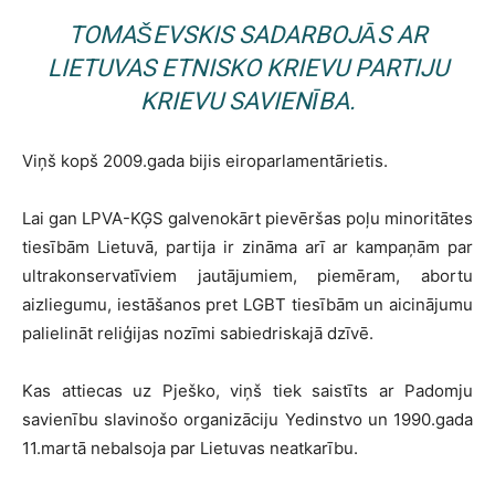
TOMAŠEVSKIS SADARBOJĀS AR
LIETUVAS ETNISKO KRIEVU PARTIJU
KRIEVU SAVIENĪBA.
Viņš kopš 2009.gada bijis eiroparlamentārietis.
Lai gan LPVA-KĢS galvenokārt pievēršas poļu minoritātes
tiesībām Lietuvā, partija ir zināma arī ar kampaņām par
ultrakonservatīviem jautājumiem, piemēram, abortu
aizliegumu, iestāšanos pret LGBT tiesībām un aicinājumu
palielināt reliģijas nozīmi sabiedriskajā dzīvē.
Kas attiecas uz Pješko, viņš tiek saistīts ar Padomju
savienību slavinošo organizāciju Yedinstvo un 1990.gada
11.martā nebalsoja par Lietuvas neatkarību.