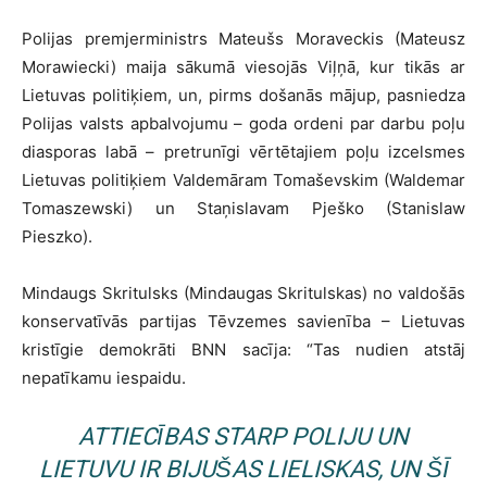
Polijas premjerministrs Mateušs Moraveckis (Mateusz
Morawiecki) maija sākumā viesojās Viļņā, kur tikās ar
Lietuvas politiķiem, un, pirms došanās mājup, pasniedza
Polijas valsts apbalvojumu – goda ordeni par darbu poļu
diasporas labā – pretrunīgi vērtētajiem poļu izcelsmes
Lietuvas politiķiem Valdemāram Tomaševskim (Waldemar
Tomaszewski) un Staņislavam Pješko (Stanislaw
Pieszko).
Mindaugs Skritulsks (Mindaugas Skritulskas) no valdošās
konservatīvās partijas Tēvzemes savienība – Lietuvas
kristīgie demokrāti BNN sacīja: “Tas nudien atstāj
nepatīkamu iespaidu.
ATTIECĪBAS STARP POLIJU UN
LIETUVU IR BIJUŠAS LIELISKAS, UN ŠĪ