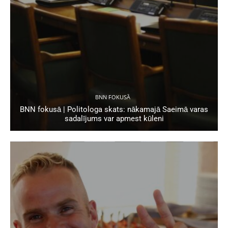
BNN FOKUSĀ
BNN fokusā | Politologa skats: nākamajā Saeimā varas
sadalījums var apmest kūleni