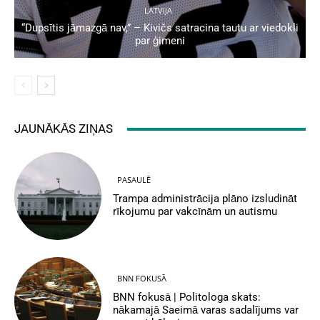
LATVIJA
“Dupsītis jāmazgā nav,” – Kivičs satracina tautu ar viedokli
par ģimeni
JAUNĀKĀS ZIŅAS
PASAULĒ
Trampa administrācija plāno izsludināt
rīkojumu par vakcīnām un autismu
BNN FOKUSĀ
BNN fokusā | Politologa skats:
nākamajā Saeimā varas sadalījums var