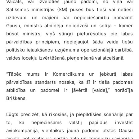
Vaicāts, vai izvēloties jauno padomi, no viņa vai
Satiksmes ministrijas (SM) puses būs tieši vai netieši
uzdevumi un mājieni par nepieciešamību nomainīt
Gausu, ministrs atbildēja noliedzoši un solīja – kamēr
būšot ministrs, viņš stingri pieturēšoties pie labas
pārvaldības principiem, nepieļaujot šāda veida tiešu
politisku iejaukšanos uzņēmuma operacionālajā darbībā,
valdes locekļu izvērtēšanā, pieņemšanā vai atcelšanā.
“Tāpēc mums ir Komerclikums un jebkurš labas
pārvaldības standarts nosaka, ka šī ir tieša padomes
atbildība un padomei ir jāvērtē [valde],” norādīja
Briškens.
Lūgts precizēt, kā rīkosies, ja piepildīsies scenārijs par
to, ka nepieciešams valstij papildus investēt
aviokompānijā, vienlaikus jaunā padome atstās Gausu
amatā, bet koalīcijas partija Zaļo un zemnieku savienība