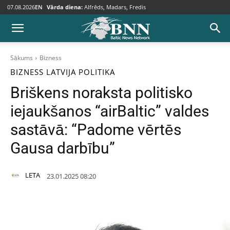
07.08.2026
EN
Vārda diena:
Alfrēds, Madars, Fredis
Sākums
Bizness
BIZNESS
LATVIJA
POLITIKA
Briškens noraksta politisko
iejaukšanos “airBaltic” valdes
sastāvā: “Padome vērtēs
Gausa darbību”
LETA
23.01.2025 08:20