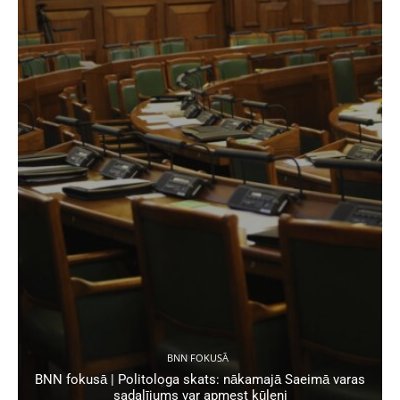
BNN FOKUSĀ
BNN fokusā | Politologa skats: nākamajā Saeimā varas
sadalījums var apmest kūleni