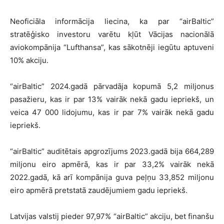
Neoficiāla informācija liecina, ka par “airBaltic”
stratēģisko investoru varētu kļūt Vācijas nacionālā
aviokompānija “Lufthansa”, kas sākotnēji iegūtu aptuveni
10% akciju.
“airBaltic” 2024.gadā pārvadāja kopumā 5,2 miljonus
pasažieru, kas ir par 13% vairāk nekā gadu iepriekš, un
veica 47 000 lidojumu, kas ir par 7% vairāk nekā gadu
iepriekš.
“airBaltic” auditētais apgrozījums 2023.gadā bija 664,289
miljonu eiro apmērā, kas ir par 33,2% vairāk nekā
2022.gadā, kā arī kompānija guva peļņu 33,852 miljonu
eiro apmērā pretstatā zaudējumiem gadu iepriekš.
Latvijas valstij pieder 97,97% “airBaltic” akciju, bet finanšu