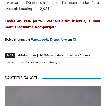
investoram, Dānijas uzņēmējam Tūsenam piederošajam
“Aircraft Leasing 1” – 2,03%.
Lasiet arī: BNN jautā | Vai “airBaltic” ir ieķīlājusi savu
mantu nezināmai kompānijai?
Seko mums arī
Facebook
,
Draugiem
un
X
!
TAGS
airBaltic
akciju ieķīlāšana
Gauss
Kaspars Briškens
padome
satiksmes ministrs
Svarīgi
SAISTĪTIE RAKSTI