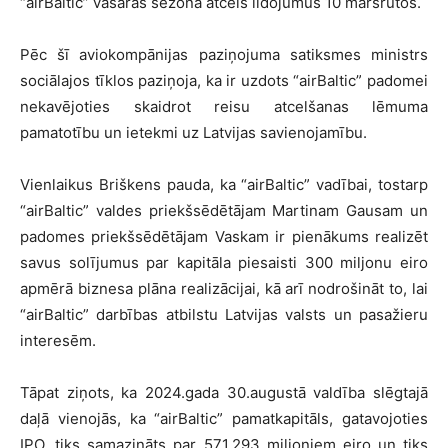
“airBaltic” vasaras sezonā atcels lidojumus 10 maršrutos.
Pēc šī aviokompānijas paziņojuma satiksmes ministrs
sociālajos tīklos paziņoja, ka ir uzdots “airBaltic” padomei
nekavējoties skaidrot reisu atcelšanas lēmuma
pamatotību un ietekmi uz Latvijas savienojamību.
Vienlaikus Briškens pauda, ka “airBaltic” vadībai, tostarp
“airBaltic” valdes priekšsēdētājam Martinam Gausam un
padomes priekšsēdētājam Vaskam ir pienākums realizēt
savus solījumus par kapitāla piesaisti 300 miljonu eiro
apmērā biznesa plāna realizācijai, kā arī nodrošināt to, lai
“airBaltic” darbības atbilstu Latvijas valsts un pasažieru
interesēm.
Tāpat ziņots, ka 2024.gada 30.augustā valdība slēgtajā
daļā vienojās, ka “airBaltic” pamatkapitāls, gatavojoties
IPO, tiks samazināts par 571,293 miljoniem eiro un tiks