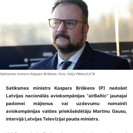
Satiksmes ministrs Kaspars Briškens. Foto: Edijs Pālens/LETA
Satiksmes ministrs Kaspars Briškens (P) nedošot
Latvijas nacionālās aviokompānijas “airBaltic” jaunajai
padomei mājienus vai uzdevumu nomainīt
aviokompānijas valdes priekšsēdētāju Martinu Gausu,
intervijā Latvijas Televīzijai pauda ministrs.