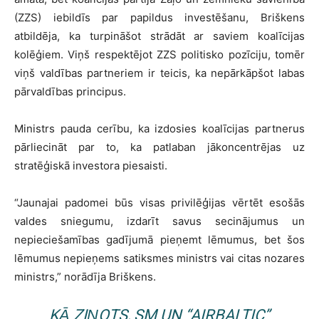
(ZZS) iebildīs par papildus investēšanu, Briškens
atbildēja, ka turpināšot strādāt ar saviem koalīcijas
kolēģiem. Viņš respektējot ZZS politisko pozīciju, tomēr
viņš valdības partneriem ir teicis, ka nepārkāpšot labas
pārvaldības principus.
Ministrs pauda cerību, ka izdosies koalīcijas partnerus
pārliecināt par to, ka patlaban jākoncentrējas uz
stratēģiskā investora piesaisti.
“Jaunajai padomei būs visas privilēģijas vērtēt esošās
valdes sniegumu, izdarīt savus secinājumus un
nepieciešamības gadījumā pieņemt lēmumus, bet šos
lēmumus nepieņems satiksmes ministrs vai citas nozares
ministrs,” norādīja Briškens.
KĀ ZIŅOTS, SM UN “AIRBALTIC”