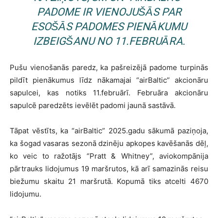
PADOME IR VIENOJUŠĀS PAR
ESOŠĀS PADOMES PIENĀKUMU
IZBEIGŠANU NO 11.FEBRUĀRA.
Pušu vienošanās paredz, ka pašreizējā padome turpinās
pildīt pienākumus līdz nākamajai “airBaltic” akcionāru
sapulcei, kas notiks 11.februārī. Februāra akcionāru
sapulcē paredzēts ievēlēt padomi jaunā sastāvā.
Tāpat vēstīts, ka “airBaltic” 2025.gadu sākumā paziņoja,
ka šogad vasaras sezonā dzinēju apkopes kavēšanās dēļ,
ko veic to ražotājs “Pratt & Whitney”, aviokompānija
pārtrauks lidojumus 19 maršrutos, kā arī samazinās reisu
biežumu skaitu 21 maršrutā. Kopumā tiks atcelti 4670
lidojumu.