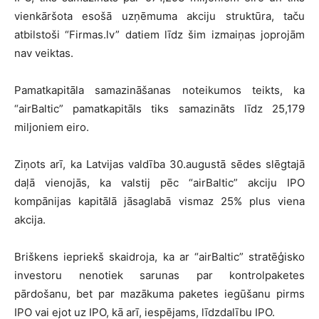
vienkāršota esošā uzņēmuma akciju struktūra, taču
atbilstoši “Firmas.lv” datiem līdz šim izmaiņas joprojām
nav veiktas.
Pamatkapitāla samazināšanas noteikumos teikts, ka
“airBaltic” pamatkapitāls tiks samazināts līdz 25,179
miljoniem eiro.
Ziņots arī, ka Latvijas valdība 30.augustā sēdes slēgtajā
daļā vienojās, ka valstij pēc “airBaltic” akciju IPO
kompānijas kapitālā jāsaglabā vismaz 25% plus viena
akcija.
Briškens iepriekš skaidroja, ka ar “airBaltic” stratēģisko
investoru nenotiek sarunas par kontrolpaketes
pārdošanu, bet par mazākuma paketes iegūšanu pirms
IPO vai ejot uz IPO, kā arī, iespējams, līdzdalību IPO.