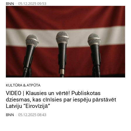
BNN
-
05.12.2025 09:53
KULTŪRA & ATPŪTA
VIDEO | Klausies un vērtē! Publiskotas
dziesmas, kas cīnīsies par iespēju pārstāvēt
Latviju “Eirovīzijā”
BNN
-
05.12.2025 08:43