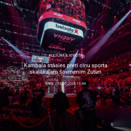
KULTŪRA & ATPŪTA
Kambala stāsies pretī cīņu sporta
skaļākajam šovmenim Zutim
BNN
-
16.07.2026 11:44