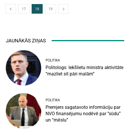
17
18
19
JAUNĀKĀS ZIŅAS
POLITIKA
Politologs: Iekšlietu ministra aktivitāte
“mazliet sit pāri malām”
POLITIKA
Premjers sagatavoto informāciju par
NVO finansējumu nodēvē par “sūdu”
un “mēslu”