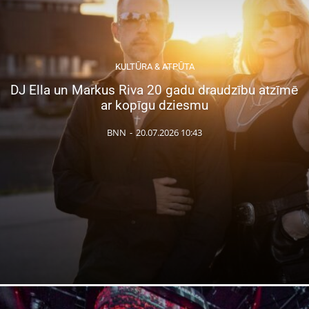
KULTŪRA & ATPŪTA
DJ Ella un Markus Riva 20 gadu draudzību atzīmē
ar kopīgu dziesmu
BNN
-
20.07.2026 10:43