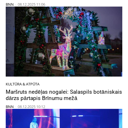
BNN
-
08.12.2025 11:06
KULTŪRA & ATPŪTA
Maršruts nedēļas nogalei: Salaspils botāniskais
dārzs pārtapis Brīnumu mežā
BNN
-
08.12.2025 10:12