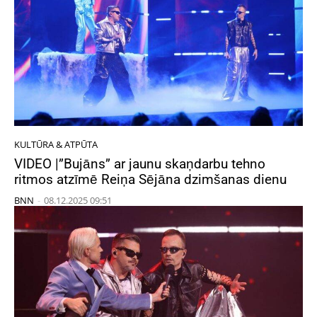
KULTŪRA & ATPŪTA
VIDEO |”Bujāns” ar jaunu skaņdarbu tehno
ritmos atzīmē Reiņa Sējāna dzimšanas dienu
BNN
-
08.12.2025 09:51