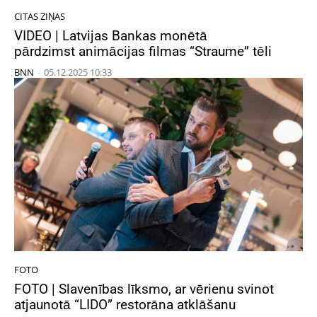
CITAS ZIŅAS
VIDEO | Latvijas Bankas monētā
pārdzimst animācijas filmas “Straume” tēli
BNN
-
05.12.2025 10:33
FOTO
FOTO | Slavenības līksmo, ar vērienu svinot
atjaunotā “LIDO” restorāna atklāšanu