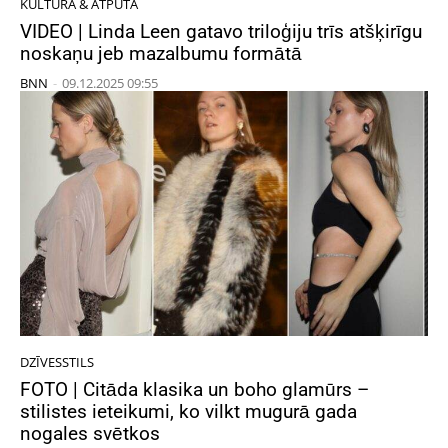
KULTŪRA & ATPŪTA
VIDEO | Linda Leen gatavo triloģiju trīs atšķirīgu
noskaņu jeb mazalbumu formātā
BNN
-
09.12.2025 09:55
DZĪVESSTILS
FOTO | Citāda klasika un boho glamūrs –
stilistes ieteikumi, ko vilkt mugurā gada
nogales svētkos