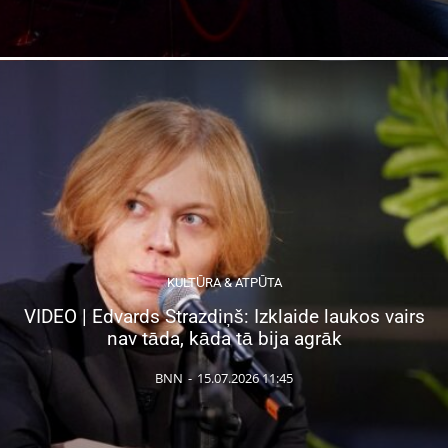
KULTŪRA & ATPŪTA
VIDEO | Edvards Strazdiņš: Izklaide laukos vairs
nav tāda, kāda tā bija agrāk
BNN
-
15.07.2026 11:45