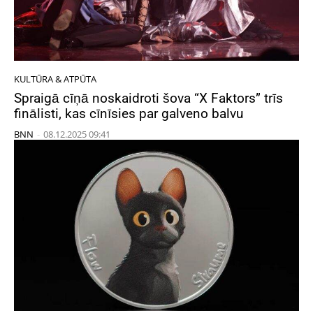
KULTŪRA & ATPŪTA
Spraigā cīņā noskaidroti šova “X Faktors” trīs
finālisti, kas cīnīsies par galveno balvu
BNN
-
08.12.2025 09:41