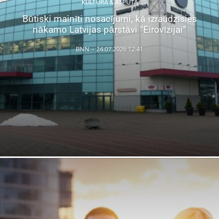
KULTŪRA & ATPŪTA
Būtiski mainīti nosacījumi, kā izraudzīsies
nākamo Latvijas pārstāvi “Eirovīzijai”
BNN
-
24.07.2026 12:41