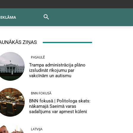
REKLĀMA
AUNĀKĀS ZIŅAS
PASAULĒ
Trampa administrācija plāno
izsludināt rīkojumu par
vakcīnām un autismu
BNN FOKUSĀ
BNN fokusā | Politologa skats:
nākamajā Saeimā varas
sadalījums var apmest kūleni
LATVIJA