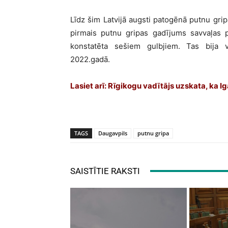
Līdz šim Latvijā augsti patogēnā putnu grip
pirmais putnu gripas gadījums savvaļas p
konstatēta sešiem gulbjiem. Tas bija vi
2022.gadā.
Lasiet arī:
Rīgikogu vadītājs uzskata, ka I
TAGS
Daugavpils
putnu gripa
SAISTĪTIE RAKSTI