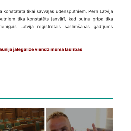
a konstatēta tikai savvaļas ūdensputniem. Pērn Latvijā
utniem tika konstatēts janvārī, kad putnu gripa tika
enīgais Latvijā reģistrētais saslimšanas gadījums
gaunijā jālegalizē viendzimuma laulības