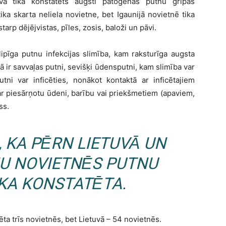
vā tika konstatēts augsti patogēnās putnu gripas
ka skarta neliela novietne, bet Igaunijā novietnē tika
arp dējējvistas, pīles, zosis, baloži un pāvi.
lipīga putnu infekcijas slimība, kam raksturīga augsta
bā ir savvaļas putni, sevišķi ūdensputni, kam slimība var
tni var inficēties, nonākot kontaktā ar inficētajiem
ar piesārņotu ūdeni, barību vai priekšmetiem (apaviem,
ss.
 KA PĒRN LIETUVĀ UN
NU NOVIETNĒS PUTNU
IKA KONSTATĒTA.
ta trīs novietnēs, bet Lietuvā – 54 novietnēs.