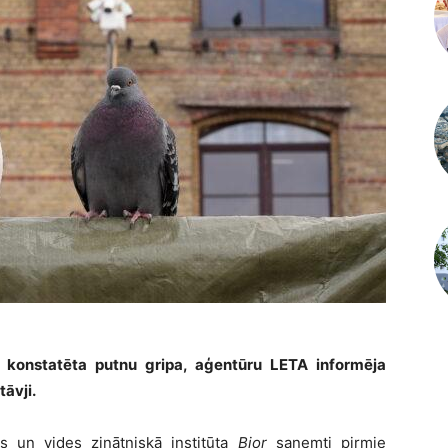
 konstatēta putnu gripa, aģentūru LETA informēja
āvji.
s un vides zinātniskā institūta
Bior
saņemti pirmie