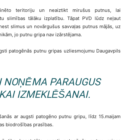
nēto teritoriju un neaiztikt mirušus putnus, lai
u slimības tālāku izplatību. Tāpat PVD lūdz neļaut
nenest slimus un novārgušus savvaļas putnus mājās, uz
ikām, jo putnu gripa nav izārstējama.
gsti patogēnās putnu gripas uzliesmojumu Daugavpils
RI NOŅĒMA PARAUGUS
KAI IZMEKLĒŠANAI.
ēšanās ar augsti patogēno putnu gripu, līdz 15.maijam
as biodrošības prasības.