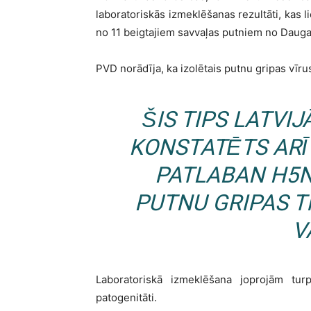
laboratoriskās izmeklēšanas rezultāti, kas l
no 11 beigtajiem savvaļas putniem no Dauga
PVD norādīja, ka izolētais putnu gripas vīrus
ŠIS TIPS LATVI
KONSTATĒTS ARĪ
PATLABAN H5N
PUTNU GRIPAS TI
V
Laboratoriskā izmeklēšana joprojām tur
patogenitāti.