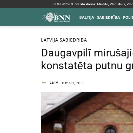
08.08.2026
EN
Vārda diena:
Mudīte, Vladislavs, Vlad
BALTIJA
SABIEDRĪBA
POLI
Sākums
Baltija
Latvija
LATVIJA
SABIEDRĪBA
Daugavpilī mirušaj
konstatēta putnu g
LETA
6 maijs, 2023