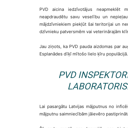
PVD aicina iedzīvotājus neapmeklēt mi
neapdraudētu savu veselību un nepieļaut
mājdzīvniekiem piekļūt šai teritorijai un 
dzīvnieku patversmēm vai veterinārajām klīn
Jau ziņots, ka PVD pauda aizdomas par au
Esplanādes dīķī mītošo lielo ķīru populācijā.
PVD INSPEKTO
LABORATORIS
Lai pasargātu Latvijas mājputnus no infic
mājputnu saimniecībām jāievēro pastiprināt