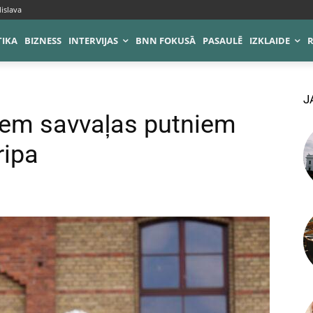
islava
TIKA
BIZNESS
INTERVIJAS
BNN FOKUSĀ
PASAULĒ
IZKLAIDE
J
iem savvaļas putniem
ripa