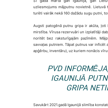
Šī gada martā gan Igaunijā, gan Lietu
uzliesmojums mājputnu novietnē. Lietuvā ti
turēti vairāk nekā 160 dažādu sugu putni, tost
Augsti patogēnā putnu gripa ir akūta, ļoti 
mirstība. Vīrusa rezervuāri un izplatītāji da
noritēt bez raksturīgajām pazīmēm. Mājpu
savvaļas putniem. Tāpat putnus var inficēt 
apģērbu, inventāru), uz kuriem nonācis vīru
PVD INFORMĒJA,
IGAUNIJĀ PUT
GRIPA NET
Savukārt 2021.gadā Igaunijā slimība konstatē