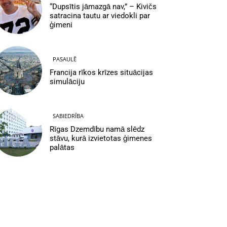
“Dupsītis jāmazgā nav,” – Kivičs
satracina tautu ar viedokli par
ģimeni
PASAULĒ
Francija rīkos krīzes situācijas
simulāciju
SABIEDRĪBA
Rīgas Dzemdību namā slēdz
stāvu, kurā izvietotas ģimenes
palātas