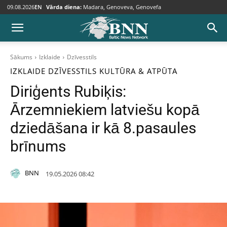
09.08.2026
EN
Vārda diena:
Madara, Genoveva, Genovefa
Sākums
Izklaide
Dzīvesstils
IZKLAIDE
DZĪVESSTILS
KULTŪRA & ATPŪTA
Diriģents Rubiķis:
Ārzemniekiem latviešu kopā
dziedāšana ir kā 8.pasaules
brīnums
BNN
19.05.2026 08:42