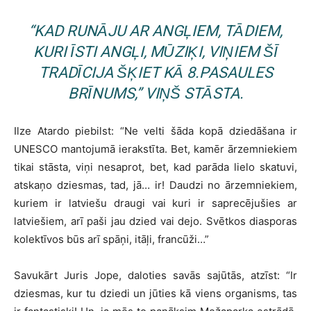
“KAD RUNĀJU AR ANGĻIEM, TĀDIEM,
KURI ĪSTI ANGĻI, MŪZIĶI, VIŅIEM ŠĪ
TRADĪCIJA ŠĶIET KĀ 8.PASAULES
BRĪNUMS,” VIŅŠ STĀSTA.
Ilze Atardo piebilst: “Ne velti šāda kopā dziedāšana ir
UNESCO mantojumā ierakstīta. Bet, kamēr ārzemniekiem
tikai stāsta, viņi nesaprot, bet, kad parāda lielo skatuvi,
atskaņo dziesmas, tad, jā… ir! Daudzi no ārzemniekiem,
kuriem ir latviešu draugi vai kuri ir saprecējušies ar
latviešiem, arī paši jau dzied vai dejo. Svētkos diasporas
kolektīvos būs arī spāņi, itāļi, francūži…”
Savukārt Juris Jope, daloties savās sajūtās, atzīst: “Ir
dziesmas, kur tu dziedi un jūties kā viens organisms, tas