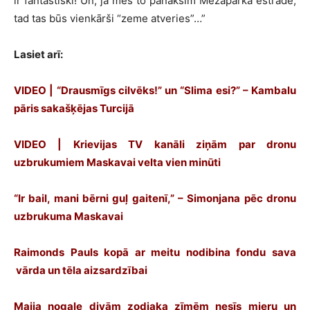
ir fantastiski! Un, ja mēs to panāksim Mežaparka estrādē,
tad tas būs vienkārši “zeme atveries”…”
Lasiet arī:
VIDEO | “Drausmīgs cilvēks!” un “Slima esi?” – Kambalu
pāris sakašķējas Turcijā
VIDEO | Krievijas TV kanāli ziņām par dronu
uzbrukumiem Maskavai velta vien minūti
“Ir bail, mani bērni guļ gaitenī,” – Simonjana pēc dronu
uzbrukuma Maskavai
Raimonds Pauls kopā ar meitu nodibina fondu sava
vārda un tēla aizsardzībai
Maija nogale divām zodiaka zīmēm nesīs mieru un