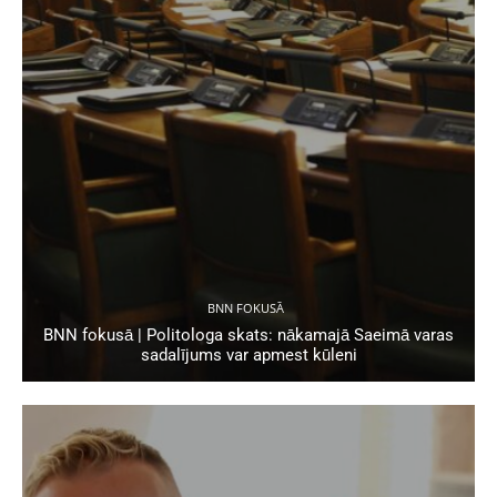
BNN FOKUSĀ
BNN fokusā | Politologa skats: nākamajā Saeimā varas
sadalījums var apmest kūleni