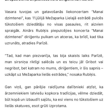
Vasara tuvojas un gatavošanās liekoncertam “Manai
dzimtenei”, kas 11.jūlijā Mežaparka Lielajā estrādē pulcēs
tūkstošiem dziedātāju no visas pasaules, rit aizvien
spraigāk. Ainārs Rubiķis piepulcējies koncerta “Manai
dzimtenei” diriģentu pulkam un atceras, ka brīdī, kad tika
uzrunāts, atradies Parīzē.
“Tad, kad man piezvanīja, tas bija skaists laiks Parīzē,
man sirsniņa riktīgi salēcās un es teicu jā! Gribot vai
negribot, bet katram no mums, diriģentiem, ir šis sapnis –
uzkāpt uz Mežaparka lielās estrādes,” nosaka Rubiķis.
Gan viņš, gan pārējie raidījuma dalībnieki atzīst, ka
ārzemniekiem latviešu kopkora tradīcijas, vēlme dziedāt,
būt kopā un izbaudīt sajūtu, ka esi viens no tūkstošiem uz
lielās skatuves, esot grūti izprotama.