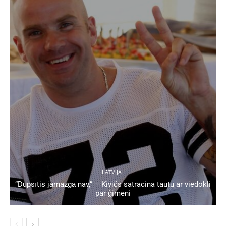
LATVIJA
“Dupsītis jāmazgā nav,” – Kivičs satracina tautu ar viedokli
par ģimeni