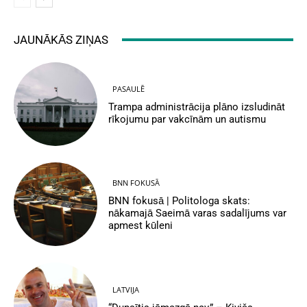
JAUNĀKĀS ZIŅAS
PASAULĒ
Trampa administrācija plāno izsludināt
rīkojumu par vakcīnām un autismu
BNN FOKUSĀ
BNN fokusā | Politologa skats:
nākamajā Saeimā varas sadalījums var
apmest kūleni
LATVIJA