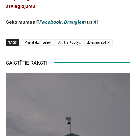
atvieglojumu
Seko mums arī
Facebook
,
Draugiem
un
X
!
TAGS
"Manai dzimtenei"
Ainārs Rubiķis
dziesmu svētki
SAISTĪTIE RAKSTI