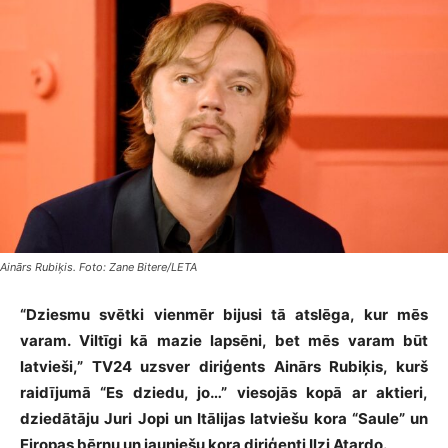
Ainārs Rubiķis. Foto: Zane Bitere/LETA
“Dziesmu svētki vienmēr bijusi tā atslēga, kur mēs
varam. Viltīgi kā mazie lapsēni, bet mēs varam būt
latvieši,” TV24 uzsver diriģents Ainārs Rubiķis, kurš
raidījumā “Es dziedu, jo…” viesojās kopā ar aktieri,
dziedātāju Juri Jopi un Itālijas latviešu kora “Saule” un
Eiropas bērnu un jauniešu kora diriģenti Ilzi Atardo.