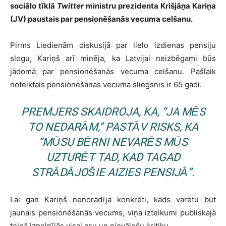
sociālo tīklā
Twitter
ministru prezidenta Krišjāņa Kariņa
(JV) paustais par pensionēšanās vecuma celšanu.
Pirms Liedienām diskusijā par lielo izdienas pensiju
slogu, Kariņš arī minēja, ka Latvijai neizbēgami būs
jādomā par pensionēšanās vecuma celšanu. Pašlaik
noteiktais pensionēšanas vecuma sliegsnis ir 65 gadi.
PREMJERS SKAIDROJA, KA, “JA MĒS
TO NEDARĀM,” PASTĀV RISKS, KA
“MŪSU BĒRNI NEVARĒS MŪS
UZTURĒT TAD, KAD TAGAD
STRĀDĀJOŠIE AIZIES PENSIJĀ”.
Lai gan Kariņš nenorādīja konkrēti, kāds varētu būt
jaunais pensionēšanās vecums, viņa izteikumi publiskajā
telpā izpelnījās visai asu un nievājošu kritiku.