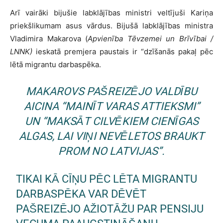
Arī vairāki bijušie labklājības ministri veltījuši Kariņa
priekšlikumam asus vārdus. Bijušā labklājības ministra
Vladimira Makarova (
Apvienība Tēvzemei un Brīvībai /
LNNK)
ieskatā premjera paustais ir “dzīšanās pakaļ pēc
lētā migrantu darbaspēka.
MAKAROVS PAŠREIZĒJO VALDĪBU
AICINA “MAINĪT VARAS ATTIEKSMI”
UN “MAKSĀT CILVĒKIEM CIENĪGAS
ALGAS, LAI VIŅI NEVĒLETOS BRAUKT
PROM NO LATVIJAS”.
TIKAI KĀ CĪŅU PĒC LĒTA MIGRANTU
DARBASPĒKA VAR DĒVĒT
PAŠREIZĒJO AŽIOTĀŽU PAR PENSIJU