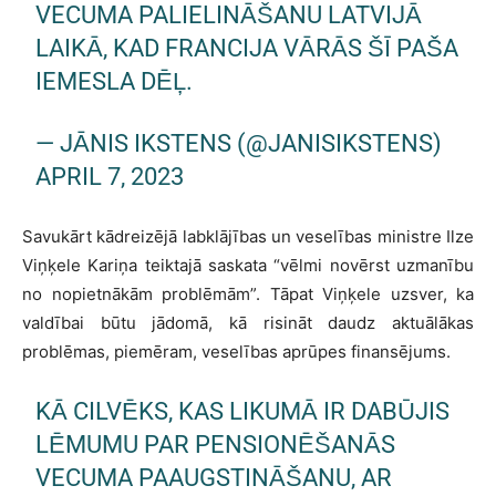
VECUMA PALIELINĀŠANU LATVIJĀ
LAIKĀ, KAD FRANCIJA VĀRĀS ŠĪ PAŠA
IEMESLA DĒĻ.
— JĀNIS IKSTENS (@JANISIKSTENS)
APRIL 7, 2023
Savukārt kādreizējā labklājības un veselības ministre Ilze
Viņķele Kariņa teiktajā saskata “vēlmi novērst uzmanību
no nopietnākām problēmām”. Tāpat Viņķele uzsver, ka
valdībai būtu jādomā, kā risināt daudz aktuālākas
problēmas, piemēram, veselības aprūpes finansējums.
KĀ CILVĒKS, KAS LIKUMĀ IR DABŪJIS
LĒMUMU PAR PENSIONĒŠANĀS
VECUMA PAAUGSTINĀŠANU, AR