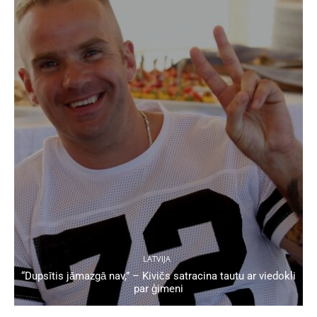
LATVIJA
“Dupsītis jāmazgā nav,” – Kivičs satracina tautu ar viedokli
par ģimeni