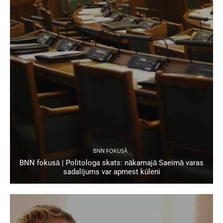
BNN FOKUSĀ
BNN fokusā | Politologa skats: nākamajā Saeimā varas
sadalījums var apmest kūleni