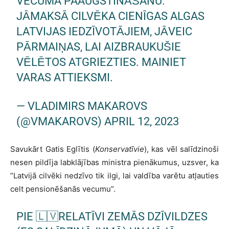
VECUMA PAAUGSTINĀŠANU.
JĀMAKSĀ CILVĒKA CIENĪGAS ALGAS
LATVIJAS IEDZĪVOTĀJIEM, JĀVEIC
PĀRMAIŅAS, LAI AIZBRAUKUŠIE
VĒLĒTOS ATGRIEZTIES. MAINIET
VARAS ATTIEKSMI.
— VLADIMIRS MAKAROVS
(@VMAKAROVS)
APRIL 12, 2023
Savukārt Gatis Eglītis (
Konservatīvie
), kas vēl salīdzinoši
nesen pildīja labklājības ministra pienākumus, uzsver, ka
”Latvijā cilvēki nedzīvo tik ilgi, lai valdība varētu atļauties
celt pensionēšanās vecumu”.
PIE 🇱🇻RELATĪVI ZEMĀS DZĪVILDZES