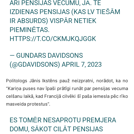
ARĪ PENSIJAS VECUMU, JĀ. TE
IZDIENAS PENSIJAS (KAS LV TIEŠĀM
IR ABSURDS) VISPĀR NETIEK
PIEMINĒTAS.
HTTPS://T.CO/CKMJKQJGGK
— GUNDARS DAVIDSONS
(@GDAVIDSONS)
APRIL 7, 2023
Politologs Jānis Ikstēns pauž neizpratni, norādot, ka no
“Kariņa puses nav īpaši prātīgi runāt par pensijas vecuma
celšanu laikā, kad Francijā cilvēki šī paša iemesla pēc rīko
masveida protestus”.
ES TOMĒR NESAPROTU PREMJERA
DOMU, SĀKOT CILĀT PENSIJAS