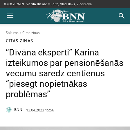
08.08.2026
EN
Vārda diena:
Mudīte, Vladislavs, Vladislava
Sākums
Citas ziņas
CITAS ZIŅAS
“Dīvāna eksperti” Kariņa
izteikumos par pensionēšanās
vecumu saredz centienus
“piesegt nopietnākas
problēmas”
BNN
13.04.2023 15:56