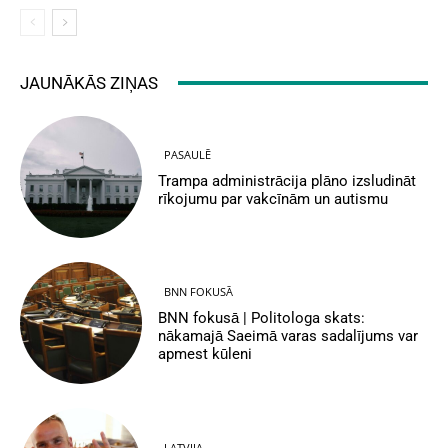
JAUNĀKĀS ZIŅAS
PASAULĒ
Trampa administrācija plāno izsludināt
rīkojumu par vakcīnām un autismu
BNN FOKUSĀ
BNN fokusā | Politologa skats:
nākamajā Saeimā varas sadalījums var
apmest kūleni
LATVIJA