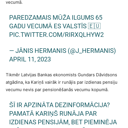
vecumā.
PAREDZAMAIS MŪŽA ILGUMS 65
GADU VECUMĀ ES VALSTĪS 🇪🇺
PIC.TWITTER.COM/RIRXQLHYW2
— JĀNIS HERMANIS (@J_HERMANIS)
APRIL 11, 2023
Tikmēr Latvijas Bankas ekonomists Gundars Dāvidsons
atgādina, ka Kariņš vairāk ir runājis par izdienas pensiju
vecumu nevis par pensionēšanās vecumu kopumā.
ŠĪ IR APZINĀTA DEZINFORMĀCIJA?
PAMATĀ KARIŅŠ RUNĀJA PAR
IZDIENAS PENSIJĀM, BET PIEMINĒJA