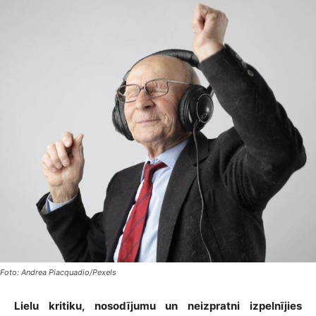
Foto: Andrea Piacquadio/Pexels
Lielu kritiku, nosodījumu un neizpratni izpelnījies