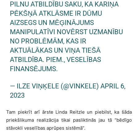
PILNU ATBILDĪBU SAKU, KA KARIŅA
PĒKŠŅĀ ATKLĀSME IR DŪMU
AIZSEGS UN MĒĢINĀJUMS
MANIPULATĪVI NOVĒRST UZMANĪBU
NO PROBLĒMĀM, KAS IR
AKTUĀLĀKAS UN VIŅA TIEŠĀ
ATBILDĪBA. PIEM., VESELĪBAS
FINANSĒJUMS.
— ILZE VIŅĶELE (@VINKELE)
APRIL 6,
2023
Tam piekrīt arī ārste Linda Reitzle un piebilst, ka šāda
priekšlikuma realizācija tikai pasliktinās jau tā “bēdīgo
stāvokli veselības aprūpes sistēmā”.