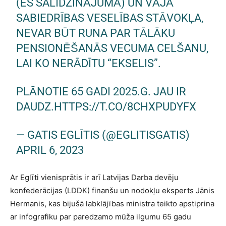
(ES SALĪDZINĀJUMĀ) UN VĀJĀ
SABIEDRĪBAS VESELĪBAS STĀVOKĻA,
NEVAR BŪT RUNA PAR TĀLĀKU
PENSIONĒŠANĀS VECUMA CELŠANU,
LAI KO NERĀDĪTU “EKSELIS”.
PLĀNOTIE 65 GADI 2025.G. JAU IR
DAUDZ.
HTTPS://T.CO/8CHXPUDYFX
— GATIS EGLĪTIS (@EGLITISGATIS)
APRIL 6, 2023
Ar Eglīti vienisprātis ir arī Latvijas Darba devēju
konfederācijas (LDDK) finanšu un nodokļu eksperts Jānis
Hermanis, kas bijušā labklājības ministra teikto apstiprina
ar infografiku par paredzamo mūža ilgumu 65 gadu