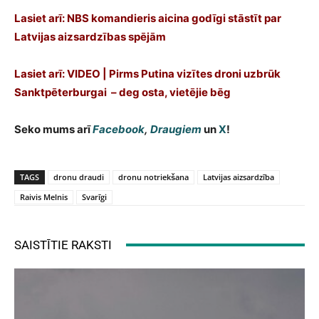
Lasiet arī: NBS komandieris aicina godīgi stāstīt par
Latvijas aizsardzības spējām
Lasiet arī: VIDEO | Pirms Putina vizītes droni uzbrūk
Sanktpēterburgai – deg osta, vietējie bēg
Seko mums arī
Facebook
,
Draugiem
un
X
!
TAGS
dronu draudi
dronu notriekšana
Latvijas aizsardzība
Raivis Melnis
Svarīgi
SAISTĪTIE RAKSTI