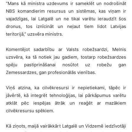
“Mans kā ministra uzdevums ir sameklēt un nodrošināt
NBS komandierim resursus un sistēmas, kas viņam ir
vajadzīgas, lai Latgalē un ne tikai varētu ieraudzīt šos
dronus, tos iznīcināt un neļaut tiem lidot Latvijas
teritorijā,” uzsvēra ministrs.
Komentējot sadarbību ar Valsts robežsardzi, Melnis
uzsvēra, ka tā notiek jau gadiem, tostarp robežsardzes
spēju pastiprināšanai nosūtot uz robežu gan
Zemessardzes, gan profesionālās vienības.
Viņš atzina, ka cilvēkresursi ir nepietiekami, tāpēc ir
jāvērtē, kā integrēt tehnoloģijas, lai pārkāpumus varētu
atklāt pēc iespējas ātrāk un reaģēt ar mazākiem
cilvēkresursu spēkiem.
Kā ziņots, maijā vairākkārt Latgalē un Vidzemē iedzīvotāji