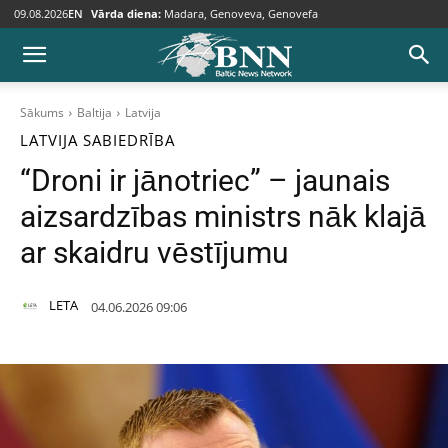
09.08.2026
EN
Vārda diena:
Madara, Genoveva, Genovefa
Sākums
Baltija
Latvija
LATVIJA
SABIEDRĪBA
“Droni ir jānotriec” – jaunais
aizsardzības ministrs nāk klajā
ar skaidru vēstījumu
LETA
04.06.2026 09:06