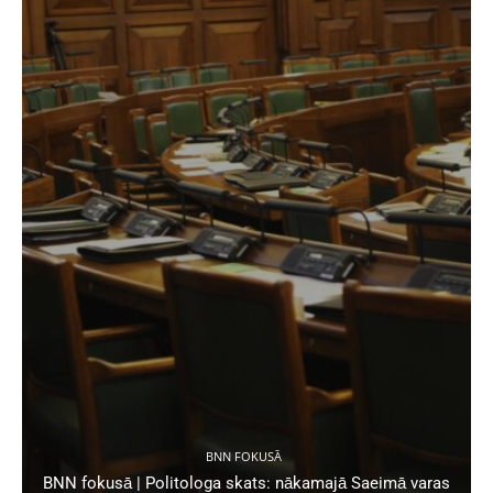
BNN FOKUSĀ
BNN fokusā | Politologa skats: nākamajā Saeimā varas