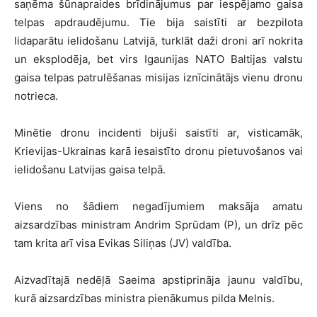
saņēma šūnapraides brīdinājumus par iespējamo gaisa
telpas apdraudējumu. Tie bija saistīti ar bezpilota
lidaparātu ielidošanu Latvijā, turklāt daži droni arī nokrita
un eksplodēja, bet virs Igaunijas NATO Baltijas valstu
gaisa telpas patrulēšanas misijas iznīcinātājs vienu dronu
notrieca.
Minētie dronu incidenti bijuši saistīti ar, visticamāk,
Krievijas-Ukrainas karā iesaistīto dronu pietuvošanos vai
ielidošanu Latvijas gaisa telpā.
Viens no šādiem negadījumiem maksāja amatu
aizsardzības ministram Andrim Sprūdam (P), un drīz pēc
tam krita arī visa Evikas Siliņas (JV) valdība.
Aizvadītajā nedēļā Saeima apstiprināja jaunu valdību,
kurā aizsardzības ministra pienākumus pilda Melnis.