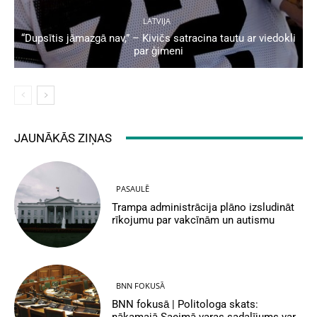
LATVIJA
“Dupsītis jāmazgā nav,” – Kivičs satracina tautu ar viedokli
par ģimeni
JAUNĀKĀS ZIŅAS
PASAULĒ
Trampa administrācija plāno izsludināt
rīkojumu par vakcīnām un autismu
BNN FOKUSĀ
BNN fokusā | Politologa skats: