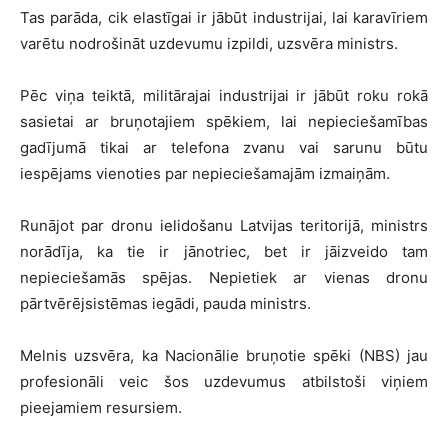
Tas parāda, cik elastīgai ir jābūt industrijai, lai karavīriem
varētu nodrošināt uzdevumu izpildi, uzsvēra ministrs.
Pēc viņa teiktā, militārajai industrijai ir jābūt roku rokā
sasietai ar bruņotajiem spēkiem, lai nepieciešamības
gadījumā tikai ar telefona zvanu vai sarunu būtu
iespējams vienoties par nepieciešamajām izmaiņām.
Runājot par dronu ielidošanu Latvijas teritorijā, ministrs
norādīja, ka tie ir jānotriec, bet ir jāizveido tam
nepieciešamās spējas. Nepietiek ar vienas dronu
pārtvērējsistēmas iegādi, pauda ministrs.
Melnis uzsvēra, ka Nacionālie bruņotie spēki (NBS) jau
profesionāli veic šos uzdevumus atbilstoši viņiem
pieejamiem resursiem.