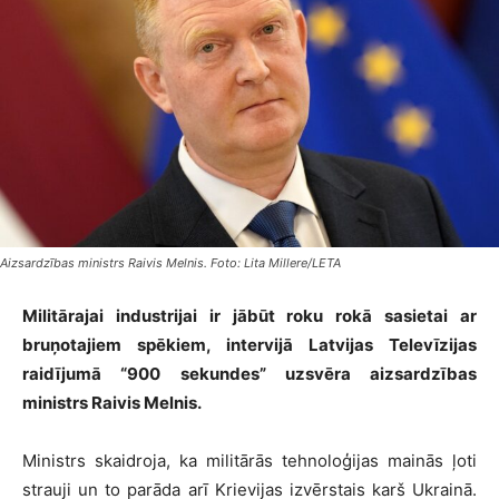
Aizsardzības ministrs Raivis Melnis. Foto: Lita Millere/LETA
Militārajai industrijai ir jābūt roku rokā sasietai ar
bruņotajiem spēkiem, intervijā Latvijas Televīzijas
raidījumā “900 sekundes” uzsvēra aizsardzības
ministrs Raivis Melnis.
Ministrs skaidroja, ka militārās tehnoloģijas mainās ļoti
strauji un to parāda arī Krievijas izvērstais karš Ukrainā.