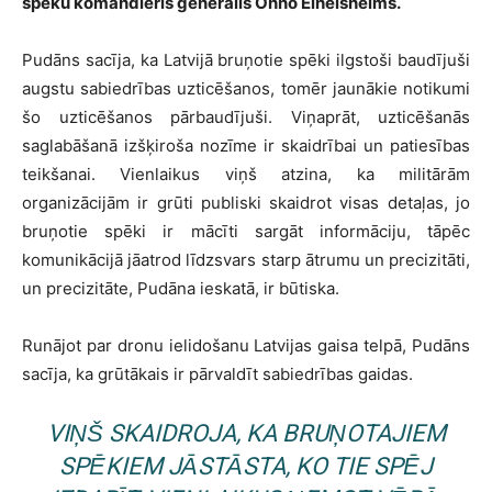
spēku komandieris ģenerālis Onno Eihelsheims.
Pudāns sacīja, ka Latvijā bruņotie spēki ilgstoši baudījuši
augstu sabiedrības uzticēšanos, tomēr jaunākie notikumi
šo uzticēšanos pārbaudījuši. Viņaprāt, uzticēšanās
saglabāšanā izšķiroša nozīme ir skaidrībai un patiesības
teikšanai. Vienlaikus viņš atzina, ka militārām
organizācijām ir grūti publiski skaidrot visas detaļas, jo
bruņotie spēki ir mācīti sargāt informāciju, tāpēc
komunikācijā jāatrod līdzsvars starp ātrumu un precizitāti,
un precizitāte, Pudāna ieskatā, ir būtiska.
Runājot par dronu ielidošanu Latvijas gaisa telpā, Pudāns
sacīja, ka grūtākais ir pārvaldīt sabiedrības gaidas.
VIŅŠ SKAIDROJA, KA BRUŅOTAJIEM
SPĒKIEM JĀSTĀSTA, KO TIE SPĒJ