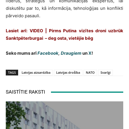
līderus, stratēģus un komunikācijas ekspertus, lai
diskutētu par to, kā informācija, tehnoloģijas un konflikti
pārveido pasauli.
Lasiet arī: VIDEO | Pirms Putina vizītes droni uzbrūk
Sanktpēterburgai – deg osta, vietējie bēg
Seko mums arī
Facebook
,
Draugiem
un
X
!
TAGS
Latvijas aizsardzība
Latvijas drošība
NATO
Svarīgi
SAISTĪTIE RAKSTI