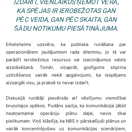
IZDARĪT, VIENLAIKUS ŅEMOT VĒRĀ,
KA SPĒJAS IR IEROBEŽOTAS GAN
PĒC VEIDA, GAN PĒC SKAITA, GAN
ŠĀDU NOTIKUMU PIESĀTINĀJUMA.
Eihelsheims uzsvēra, ka publiska runāšana par
operacionāliem jautājumiem rada dilemmu, jo tā var
parādīt ierobežotus resursus vai izaicinājumus valsts
aizstāvēšanā. Tomēr, viņaprāt, godīgums stiprina
uzticēšanos vairāk nekā apgalvojumi, ka iespējams
aizsargāt visu, ja praksē to nevar izdarīt.
Diskusijā runātāji pievērsās arī vēstījumu vienotībai
bruņotajos spēkos. Pudāns sacīja, ka komunikācijai jābūt
neatņemamai operāciju plānu daļai, nevis tikai
pielikumam. Viņš klāstīja, ka NBS ir pārskatījuši plānus un
vairāk koncentrējušies uz komunikācijas scenārijiem,