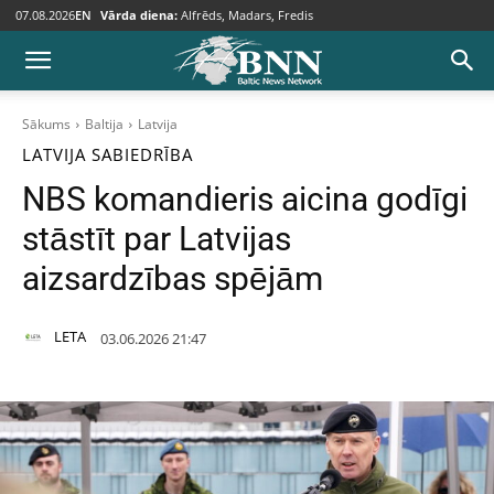
07.08.2026
EN
Vārda diena:
Alfrēds, Madars, Fredis
Sākums
Baltija
Latvija
LATVIJA
SABIEDRĪBA
NBS komandieris aicina godīgi
stāstīt par Latvijas
aizsardzības spējām
LETA
03.06.2026 21:47