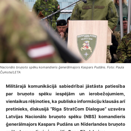
Nacionālo bruņoto spēku komandieris ģenerālmajors Kaspars Pudāns. Foto: Paula
Čurkste/LETA
Militārajā komunikācijā sabiedrībai jāstāsta patiesība
par bruņoto spēku iespējām un ierobežojumiem,
vienlaikus rēķinoties, ka publisko informāciju klausās arī
pretinieks, diskusijā “Riga StratCom Dialogue” uzsvēra
Latvijas Nacionālo bruņoto spēku (NBS) komandieris
ģenerālmajors Kaspars Pudāns un Nīderlandes bruņoto