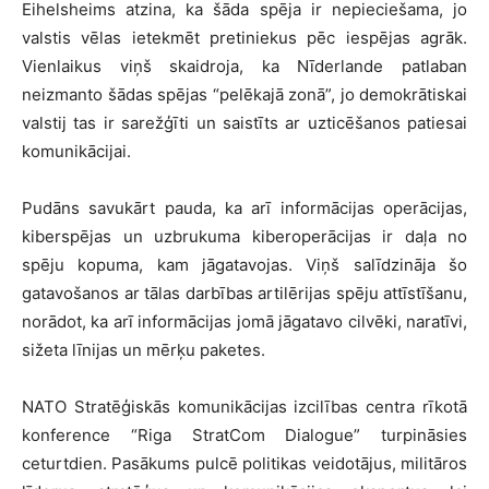
Eihelsheims atzina, ka šāda spēja ir nepieciešama, jo
valstis vēlas ietekmēt pretiniekus pēc iespējas agrāk.
Vienlaikus viņš skaidroja, ka Nīderlande patlaban
neizmanto šādas spējas “pelēkajā zonā”, jo demokrātiskai
valstij tas ir sarežģīti un saistīts ar uzticēšanos patiesai
komunikācijai.
Pudāns savukārt pauda, ka arī informācijas operācijas,
kiberspējas un uzbrukuma kiberoperācijas ir daļa no
spēju kopuma, kam jāgatavojas. Viņš salīdzināja šo
gatavošanos ar tālas darbības artilērijas spēju attīstīšanu,
norādot, ka arī informācijas jomā jāgatavo cilvēki, naratīvi,
sižeta līnijas un mērķu paketes.
NATO Stratēģiskās komunikācijas izcilības centra rīkotā
konference “Riga StratCom Dialogue” turpināsies
ceturtdien. Pasākums pulcē politikas veidotājus, militāros