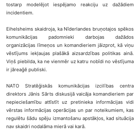
tostarp modelējot iespējamo reakciju uz dažādiem
incidentiem.
Eihelsheims skaidroja, ka Nīderlandes bruņotajos spēkos
komunikācijas padomnieki darbojas dažādos
organizācijas līmeņos un komandieriem jāizprot, kā viņu
vēstījums iekļaujas plašākā aizsardzības politikas ainā.
Viņš piebilda, ka ne vienmēr uz katru nobīdi no vēstījuma
ir jāreaģē publiski.
NATO Stratēģiskās komunikācijas izcilības centra
direktors Jānis Sārts diskusijā vaicāja komandieriem par
nepieciešamību attīstīt uz pretinieka informācijas vidi
vērstas informācijas operācijas un par noteikumiem, kas
regulētu šādu spēju izmantošanu apstākļos, kad situācija
nav skaidri nodalāma mierā vai karā.