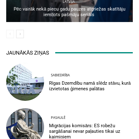
LATVIJA
Pēc vairāk nekā piecu gadu pauzes atgriežas skatītāju
iemīļots pašmāju seriāls
JAUNĀKĀS ZIŅAS
SABIEDRĪBA
Rīgas Dzemdību namā slēdz stāvu, kurā
izvietotas ģimenes palātas
PASAULĒ
Migrācijas komisārs: ES robežu
sargāšanai nevar paļauties tikai uz
kaimiņiem