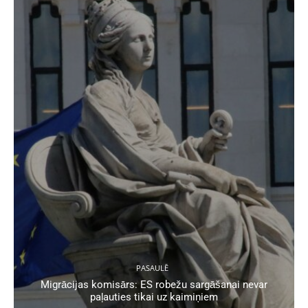
PASAULĒ
Migrācijas komisārs: ES robežu sargāšanai nevar
paļauties tikai uz kaimiņiem