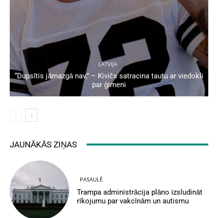
LATVIJA
“Dupsītis jāmazgā nav,” – Kivičs satracina tautu ar viedokli
par ģimeni
JAUNĀKĀS ZIŅAS
PASAULĒ
Trampa administrācija plāno izsludināt
rīkojumu par vakcīnām un autismu