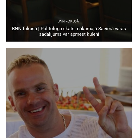
BNN FOKUSĀ
BNN fokusā | Politologa skats: nākamajā Saeimā varas
sadalījums var apmest kūleni