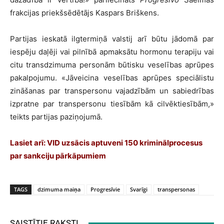
frakcijas priekšsēdētājs Kaspars Briškens.
Partijas ieskatā ilgtermiņā valstij arī būtu jādomā par
iespēju daļēji vai pilnībā apmaksātu hormonu terapiju vai
citu transdzimuma personām būtisku veselības aprūpes
pakalpojumu.
«
Jāveicina veselības aprūpes speciālistu
zināšanas par transpersonu vajadzībām un sabiedrības
izpratne par transpersonu tiesībām kā cilvēktiesībām,
»
teikts partijas paziņojumā.
Lasiet arī:
VID uzsācis aptuveni 150 kriminālprocesus
par sankciju pārkāpumiem
TAGS
dzimuma maiņa
Progresīvie
Svarīgi
transpersonas
SAISTĪTIE RAKSTI