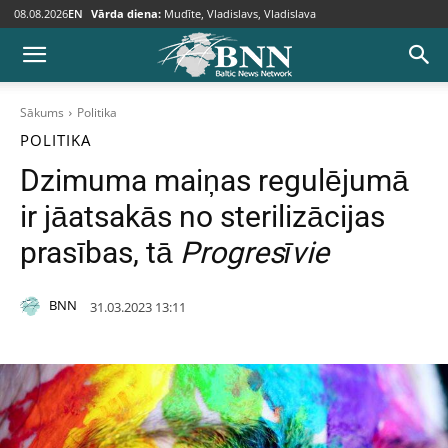
08.08.2026
EN
Vārda diena:
Mudīte, Vladislavs, Vladislava
Sākums
Politika
POLITIKA
Dzimuma maiņas regulējumā
ir jāatsakās no sterilizācijas
prasības, tā
Progresīvie
BNN
31.03.2023 13:11