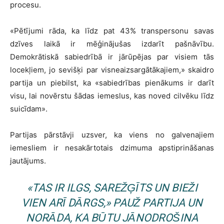
procesu.
«
Pētījumi rāda, ka līdz pat 43% transpersonu savas
dzīves laikā ir mēģinājušas izdarīt pašnāvību.
Demokrātiskā sabiedrībā ir jārūpējas par visiem tās
locekļiem, jo sevišķi par visneaizsargātākajiem,
»
skaidro
partija un piebilst, ka
«
sabiedrības pienākums ir darīt
visu, lai novērstu šādas iemeslus, kas noved cilvēku līdz
suicīdam
»
.
Partijas pārstāvji uzsver, ka viens no galvenajiem
iemesliem ir nesakārtotais dzimuma apstiprināšanas
jautājums.
«
TAS IR ILGS, SAREŽĢĪTS UN BIEŽI
VIEN ARĪ DĀRGS,
»
PAUŽ PARTIJA UN
NORĀDA, KA BŪTU JĀNODROŠINA