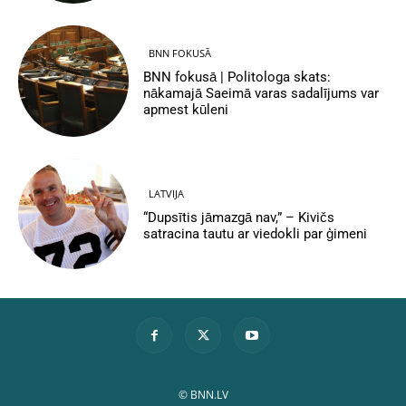
BNN FOKUSĀ
BNN fokusā | Politologa skats:
nākamajā Saeimā varas sadalījums var
apmest kūleni
LATVIJA
“Dupsītis jāmazgā nav,” – Kivičs
satracina tautu ar viedokli par ģimeni
© BNN.LV