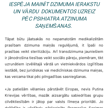
IESPĒJA MAINĪT DZIMUMA IERAKSTU
UN VĀRDU DOKUMENTOS UZREIZ
PĒC PSIHIATRA ATZINUMA
SAŅEMŠANAS.
Tāpat būtu jāatsakās no nepamatotām medikalizētām
prasībam dzimuma maiņās regulējumā, it īpaši no
prasības veikt sterilizāciju. Arī transdzimuma jauniešiem
ir jānodrošina tiesības veikt sociālo pāreju, piemēram, tikt
uzrunātiem izvēlētajā vārdā un vietniekvārdos izglītības
iestādē, bez juridiskas vai medicīniskas dzimuma maiņas,
kas veicama tikai pēc pilngadības sasniegšanas.
«
Ja patiešām vēlamies pārstāvēt Eiropas, nevis Putina
Krievijas vērtības, mazāk aizsargātu sabiedrības grupu
cilvēktiesībām ir jātop par valsts līmeņa prioritāti. Jo
dažādība ir vērtība!
»
pārliecināts
Progresīvo
Saeimas