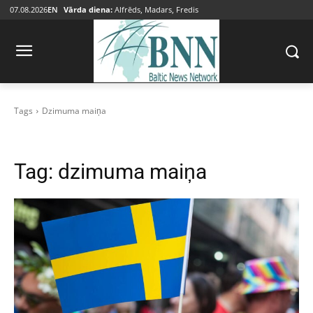
07.08.2026
EN
Vārda diena:
Alfrēds, Madars, Fredis
Tags
Dzimuma maiņa
Tag:
dzimuma maiņa