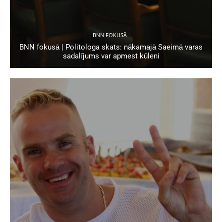
BNN FOKUSĀ
BNN fokusā | Politologa skats: nākamajā Saeimā varas
sadalījums var apmest kūleni