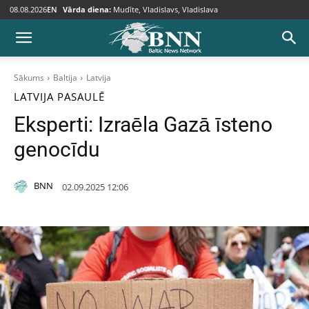
08.08.2026
EN
Vārda diena:
Mudīte, Vladislavs, Vladislava
Sākums
Baltija
Latvija
LATVIJA
PASAULĒ
Eksperti: Izraēla Gazā īsteno
genocīdu
BNN
02.09.2025 12:06