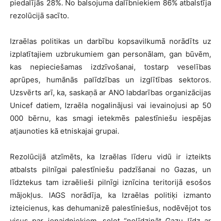
piedalījās 28%. No balsojuma dalībniekiem 86% atbalstīja
rezolūcijā sacīto.
Izraēlas politikas un darbību kopsavilkumā norādīts uz
izplatītajiem uzbrukumiem gan personālam, gan būvēm,
kas nepieciešamas izdzīvošanai, tostarp veselības
aprūpes, humānās palīdzības un izglītības sektoros.
Uzsvērts arī, ka, saskaņā ar ANO labdarības organizācijas
Unicef datiem, Izraēla nogalinājusi vai ievainojusi ap 50
000 bērnu, kas smagi ietekmēs palestīniešu iespējas
atjaunoties kā etniskajai grupai.
Rezolūcijā atzīmēts, ka Izraēlas līderu vidū ir izteikts
atbalsts pilnīgai palestīniešu padzīšanai no Gazas, un
līdztekus tam izraēlieši pilnīgi iznīcina teritorijā esošos
mājokļus. IAGS norādīja, ka Izraēlas politiķi izmanto
izteicienus, kas dehumanizē palestīniešus, nodēvējot tos
visus par ienaidniekiem, solot “nolīdzināt Gazu līdz ar