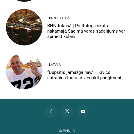
BNN FOKUSĀ
BNN fokusā | Politologa skats:
nākamajā Saeimā varas sadalījums var
apmest kūleni
LATVIJA
“Dupsītis jāmazgā nav,” – Kivičs
satracina tautu ar viedokli par ģimeni
© BNN.LV