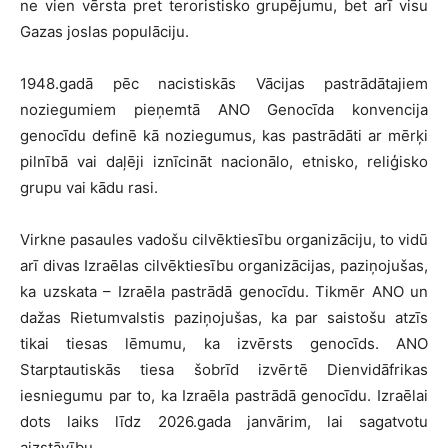
ne vien vērsta pret teroristisko grupējumu, bet arī visu
Gazas joslas populāciju.
1948.gadā pēc nacistiskās Vācijas pastrādātajiem
noziegumiem pieņemtā ANO Genocīda konvencija
genocīdu definē kā noziegumus, kas pastrādāti ar mērķi
pilnībā vai daļēji iznīcināt nacionālo, etnisko, reliģisko
grupu vai kādu rasi.
Virkne pasaules vadošu cilvēktiesību organizāciju, to vidū
arī divas Izraēlas cilvēktiesību organizācijas, paziņojušas,
ka uzskata – Izraēla pastrādā genocīdu. Tikmēr ANO un
dažas Rietumvalstis paziņojušas, ka par saistošu atzīs
tikai tiesas lēmumu, ka izvērsts genocīds. ANO
Starptautiskās tiesa šobrīd izvērtē Dienvidāfrikas
iesniegumu par to, ka Izraēla pastrādā genocīdu. Izraēlai
dots laiks līdz 2026.gada janvārim, lai sagatvotu
aizstāvību.