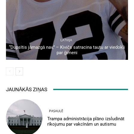
LATVIJA
“Dupsītis jāmazgā nav,” – Kivičs satracina tautu ar viedokli
par ģimeni
JAUNĀKĀS ZIŅAS
PASAULĒ
Trampa administrācija plāno izsludināt
rīkojumu par vakcīnām un autismu