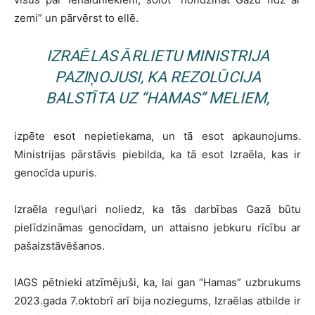
zemi” un pārvērst to ellē.
IZRAĒLAS ĀRLIETU MINISTRIJA
PAZIŅOJUSI, KA REZOLŪCIJA
BALSTĪTA UZ “HAMAS” MELIEM,
izpēte esot nepietiekama, un tā esot apkaunojums.
Ministrijas pārstāvis piebilda, ka tā esot Izraēla, kas ir
genocīda upuris.
Izraēla regul\ari noliedz, ka tās darbības Gazā būtu
pielīdzināmas genocīdam, un attaisno jebkuru rīcību ar
pašaizstāvēšanos.
IAGS pētnieki atzīmējuši, ka, lai gan “Hamas” uzbrukums
2023.gada 7.oktobrī arī bija noziegums, Izraēlas atbilde ir