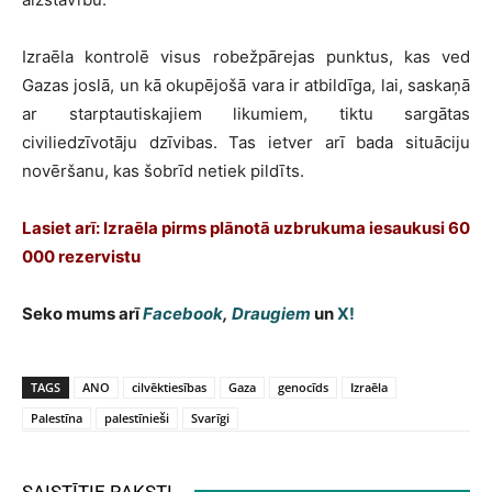
Izraēla kontrolē visus robežpārejas punktus, kas ved
Gazas joslā, un kā okupējošā vara ir atbildīga, lai, saskaņā
ar starptautiskajiem likumiem, tiktu sargātas
civiliedzīvotāju dzīvibas. Tas ietver arī bada situāciju
novēršanu, kas šobrīd netiek pildīts.
Lasiet arī: Izraēla pirms plānotā uzbrukuma iesaukusi 60
000 rezervistu
Seko mums arī
Facebook
,
Draugiem
un
X!
TAGS
ANO
cilvēktiesības
Gaza
genocīds
Izraēla
Palestīna
palestīnieši
Svarīgi
SAISTĪTIE RAKSTI