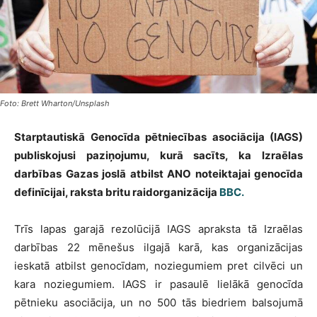
Foto: Brett Wharton/Unsplash
Starptautiskā Genocīda pētniecības asociācija (IAGS)
publiskojusi paziņojumu, kurā sacīts, ka Izraēlas
darbības Gazas joslā atbilst ANO noteiktajai genocīda
definīcijai, raksta britu raidorganizācija
BBC.
Trīs lapas garajā rezolūcijā IAGS apraksta tā Izraēlas
darbības 22 mēnešus ilgajā karā, kas organizācijas
ieskatā atbilst genocīdam, noziegumiem pret cilvēci un
kara noziegumiem. IAGS ir pasaulē lielākā genocīda
pētnieku asociācija, un no 500 tās biedriem balsojumā