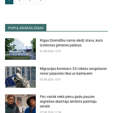
1
2
3
POPULĀRĀKĀS ZIŅAS
Rīgas Dzemdību namā slēdz stāvu, kurā
izvietotas ģimenes palātas
07.08.2026 13:57
Migrācijas komisārs: ES robežu sargāšanai
nevar paļauties tikai uz kaimiņiem
07.08.2026 13:01
Pēc vairāk nekā piecu gadu pauzes
atgriežas skatītāju iemīļots pašmāju
seriāls
07.08.2026 11:58