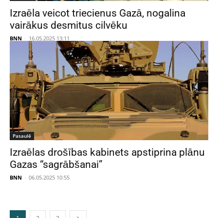
Izraēla veicot triecienus Gazā, nogalina
vairākus desmitus cilvēku
BNN
-
16.05.2025 13:11
Pasaulē
Izraēlas drošības kabinets apstiprina plānu
Gazas “sagrābšanai”
BNN
-
06.05.2025 10:55