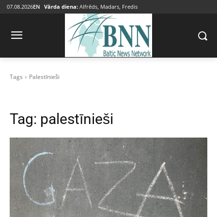
07.08.2026
EN
Vārda diena:
Alfrēds, Madars, Fredis
Tags
Palestīnieši
Tag:
palestīnieši