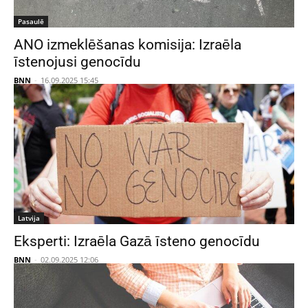
Pasaulē
ANO izmeklēšanas komisija: Izraēla
īstenojusi genocīdu
BNN
-
16.09.2025 15:45
Latvija
Eksperti: Izraēla Gazā īsteno genocīdu
BNN
-
02.09.2025 12:06