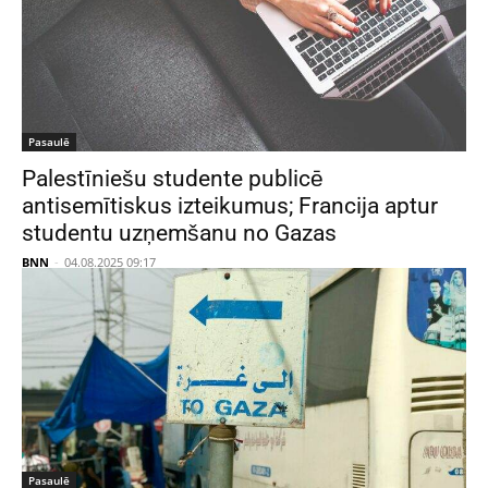
Pasaulē
Palestīniešu studente publicē
antisemītiskus izteikumus; Francija aptur
studentu uzņemšanu no Gazas
BNN
-
04.08.2025 09:17
Pasaulē