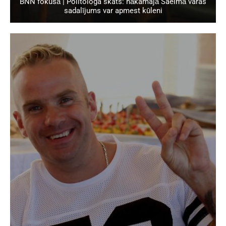
BNN fokusā | Politologa skats: nākamajā Saeimā varas
sadalījums var apmest kūleni