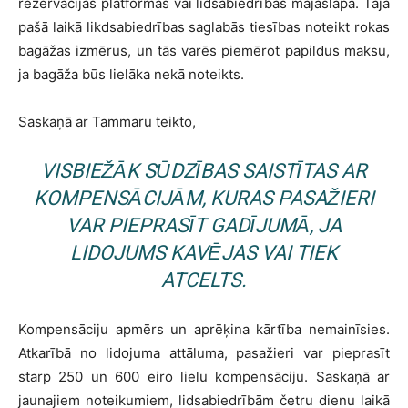
rezervācijas platformās vai lidsabiedrības mājaslapā. Tajā
pašā laikā likdsabiedrības saglabās tiesības noteikt rokas
bagāžas izmērus, un tās varēs piemērot papildus maksu,
ja bagāža būs lielāka nekā noteikts.
Saskaņā ar Tammaru teikto,
VISBIEŽĀK SŪDZĪBAS SAISTĪTAS AR
KOMPENSĀCIJĀM, KURAS PASAŽIERI
VAR PIEPRASĪT GADĪJUMĀ, JA
LIDOJUMS KAVĒJAS VAI TIEK
ATCELTS.
Kompensāciju apmērs un aprēķina kārtība nemainīsies.
Atkarībā no lidojuma attāluma, pasažieri var pieprasīt
starp 250 un 600 eiro lielu kompensāciju. Saskaņā ar
jaunajiem noteikumiem, lidsabiedrībām četru dienu laikā