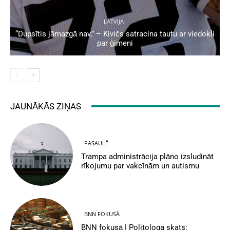
LATVIJA
“Dupsītis jāmazgā nav,” – Kivičs satracina tautu ar viedokli
par ģimeni
JAUNĀKĀS ZIŅAS
PASAULĒ
Trampa administrācija plāno izsludināt
rīkojumu par vakcīnām un autismu
BNN FOKUSĀ
BNN fokusā | Politologa skats: