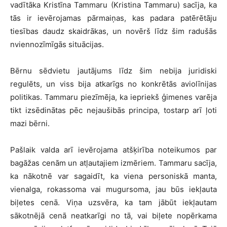
vadītāka Kristīna Tammaru (Kristina Tammaru) sacīja, ka
tās ir ievērojamas pārmaiņas, kas padara patērētāju
tiesības daudz skaidrākas, un novērš līdz šim radušās
nviennozīmīgās situācijas.
Bērnu sēdvietu jautājums līdz šim nebija juridiski
regulēts, un viss bija atkarīgs no konkrētās aviolīnijas
politikas. Tammaru piezīmēja, ka iepriekš ģimenes varēja
tikt izsēdinātas pēc nejaušibās principa, tostarp arī ļoti
mazi bērni.
Pašlaik valda arī ievērojama atšķirība noteikumos par
bagāžas cenām un atļautajiem izmēriem. Tammaru sacīja,
ka nākotnē var sagaidīt, ka viena personiskā manta,
vienalga, rokassoma vai mugursoma, jau būs iekļauta
biļetes cenā. Viņa uzsvēra, ka tam jābūt iekļautam
sākotnējā cenā neatkarīgi no tā, vai biļete nopērkama