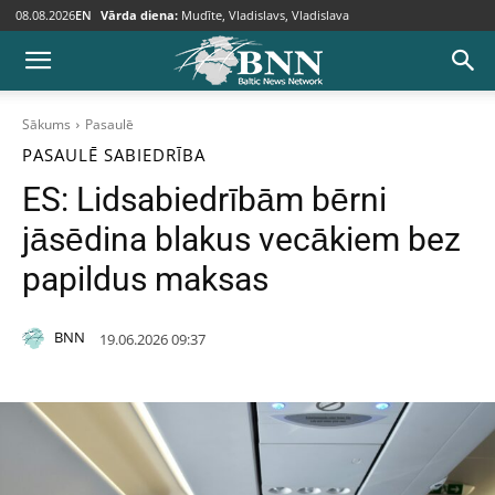
08.08.2026
EN
Vārda diena:
Mudīte, Vladislavs, Vladislava
Sākums
Pasaulē
PASAULĒ
SABIEDRĪBA
ES: Lidsabiedrībām bērni
jāsēdina blakus vecākiem bez
papildus maksas
BNN
19.06.2026 09:37