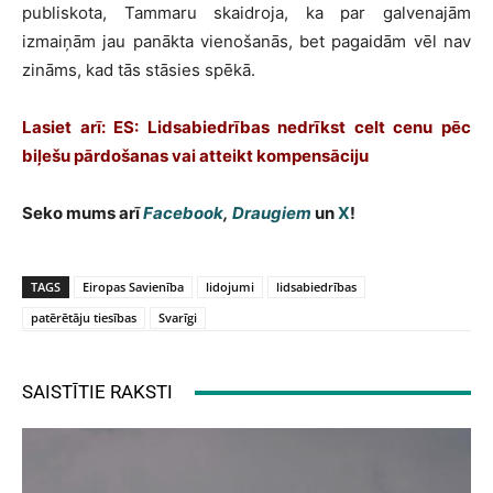
publiskota, Tammaru skaidroja, ka par galvenajām
izmaiņām jau panākta vienošanās, bet pagaidām vēl nav
zināms, kad tās stāsies spēkā.
Lasiet arī: ES: Lidsabiedrības nedrīkst celt cenu pēc
biļešu pārdošanas vai atteikt kompensāciju
Seko mums arī
Facebook
,
Draugiem
un
X
!
TAGS
Eiropas Savienība
lidojumi
lidsabiedrības
patērētāju tiesības
Svarīgi
SAISTĪTIE RAKSTI