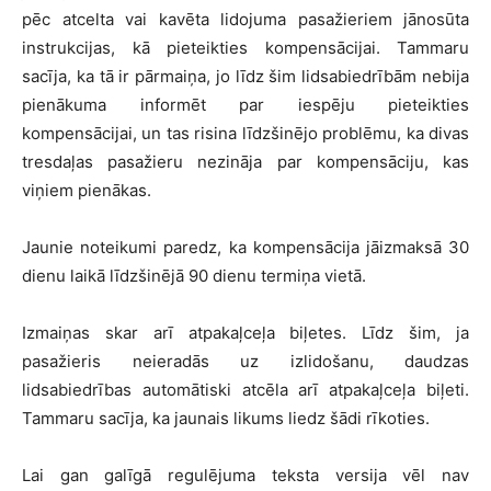
pēc atcelta vai kavēta lidojuma pasažieriem jānosūta
instrukcijas, kā pieteikties kompensācijai. Tammaru
sacīja, ka tā ir pārmaiņa, jo līdz šim lidsabiedrībām nebija
pienākuma informēt par iespēju pieteikties
kompensācijai, un tas risina līdzšinējo problēmu, ka divas
tresdaļas pasažieru nezināja par kompensāciju, kas
viņiem pienākas.
Jaunie noteikumi paredz, ka kompensācija jāizmaksā 30
dienu laikā līdzšinējā 90 dienu termiņa vietā.
Izmaiņas skar arī atpakaļceļa biļetes. Līdz šim, ja
pasažieris neieradās uz izlidošanu, daudzas
lidsabiedrības automātiski atcēla arī atpakaļceļa biļeti.
Tammaru sacīja, ka jaunais likums liedz šādi rīkoties.
Lai gan galīgā regulējuma teksta versija vēl nav