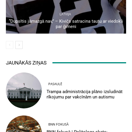
LATVIJA
“Dupsītis jāmazgā nav,” – Kivičs satracina tautu ar viedokli
par ģimeni
JAUNĀKĀS ZIŅAS
PASAULĒ
Trampa administrācija plāno izsludināt
rīkojumu par vakcīnām un autismu
BNN FOKUSĀ