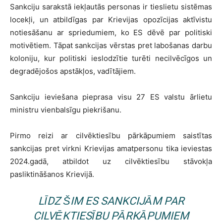
Sankciju sarakstā iekļautās personas ir tieslietu sistēmas
locekļi, un atbildīgas par Krievijas opozīcijas aktīvistu
notiesāšanu ar spriedumiem, ko ES dēvē par politiski
motivētiem. Tāpat sankcijas vērstas pret labošanas darbu
koloniju, kur politiski ieslodzītie turēti necilvēcīgos un
degradējošos apstākļos, vadītājiem.
Sankciju ieviešana pieprasa visu 27 ES valstu ārlietu
ministru vienbalsīgu piekrišanu.
Pirmo reizi ar cilvēktiesību pārkāpumiem saistītas
sankcijas pret virkni Krievijas amatpersonu tika ieviestas
2024.gadā, atbildot uz cilvēktiesību stāvokļa
pasliktināšanos Krievijā.
LĪDZ ŠIM ES SANKCIJĀM PAR
CILVĒKTIESĪBU PĀRKĀPUMIEM