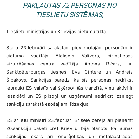
PAKĻAUTAS 72 PERSONAS NO
TIESLIETU SISTĒMAS,
Tieslietu ministrijas un Krievijas cietumu tīkla.
Starp 23.februārī sarakstam pievienotajām personām ir
cietuma vadītājs Aleksejs Valizers, pirmstiesas
aizturēšanas centra vadītājs Antons Ričars, un
Sanktpēterburgas tiesneši Eva Gintere un Andrejs
Šibakovs. Sankcijas paredz, ka šīs personas nedrīkst
iebraukt ES valstīs vai šķērsot tās tranzītā, viņu aktīvi ir
iesaldēti un ES pilsoņi un uzņēmumi nedrīkst izsniegt
sankciju sarakstā esošajiem līdzekļus.
ES ārlietu ministri 23.februārī Briselē cerēja arī pieņemt
20.sankciju paketi pret Krieviju; bija plānots, ka jaunās
sankcijas skars arī enerģētikas un metālapstrādes