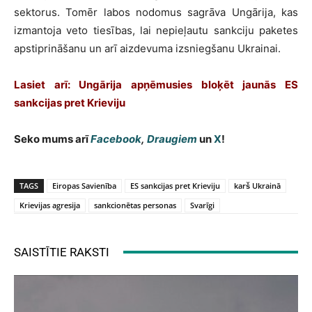
sektorus. Tomēr labos nodomus sagrāva Ungārija, kas
izmantoja veto tiesības, lai nepieļautu sankciju paketes
apstiprināšanu un arī aizdevuma izsniegšanu Ukrainai.
Lasiet arī: Ungārija apņēmusies bloķēt jaunās ES
sankcijas pret Krieviju
Seko mums arī
Facebook
,
Draugiem
un
X
!
TAGS
Eiropas Savienība
ES sankcijas pret Krieviju
karš Ukrainā
Krievijas agresija
sankcionētas personas
Svarīgi
SAISTĪTIE RAKSTI