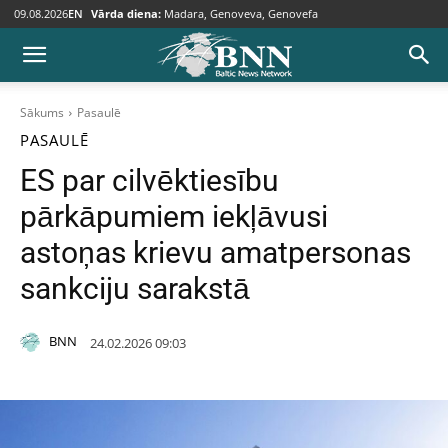
09.08.2026
EN
Vārda diena:
Madara, Genoveva, Genovefa
Sākums
Pasaulē
PASAULĒ
ES par cilvēktiesību
pārkāpumiem iekļāvusi
astoņas krievu amatpersonas
sankciju sarakstā
BNN
24.02.2026 09:03