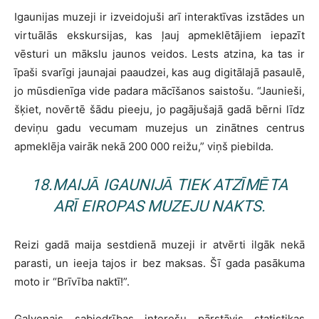
Igaunijas muzeji ir izveidojuši arī interaktīvas izstādes un
virtuālās ekskursijas, kas ļauj apmeklētājiem iepazīt
vēsturi un mākslu jaunos veidos. Lests atzina, ka tas ir
īpaši svarīgi jaunajai paaudzei, kas aug digitālajā pasaulē,
jo mūsdienīga vide padara mācīšanos saistošu. “Jaunieši,
šķiet, novērtē šādu pieeju, jo pagājušajā gadā bērni līdz
deviņu gadu vecumam muzejus un zinātnes centrus
apmeklēja vairāk nekā 200 000 reižu,” viņš piebilda.
18.MAIJĀ IGAUNIJĀ TIEK ATZĪMĒTA
ARĪ EIROPAS MUZEJU NAKTS.
Reizi gadā maija sestdienā muzeji ir atvērti ilgāk nekā
parasti, un ieeja tajos ir bez maksas. Šī gada pasākuma
moto ir “Brīvība naktī!”.
Galvenais sabiedrības interešu pārstāvis statistikas