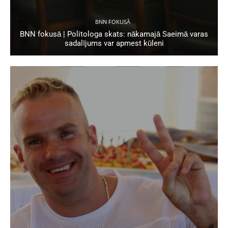
BNN FOKUSĀ
BNN fokusā | Politologa skats: nākamajā Saeimā varas
sadalījums var apmest kūleni