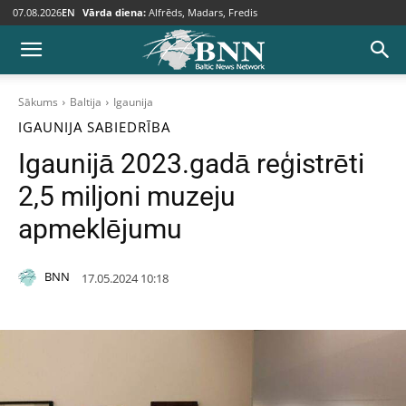
07.08.2026
EN
Vārda diena:
Alfrēds, Madars, Fredis
Sākums
Baltija
Igaunija
IGAUNIJA
SABIEDRĪBA
Igaunijā 2023.gadā reģistrēti
2,5 miljoni muzeju
apmeklējumu
BNN
17.05.2024 10:18