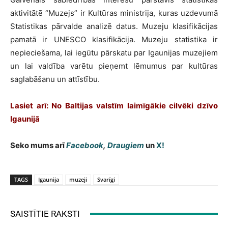
aktivitātē “Muzejs” ir Kultūras ministrija, kuras uzdevumā
Statistikas pārvalde analizē datus. Muzeju klasifikācijas
pamatā ir UNESCO klasifikācija. Muzeju statistika ir
nepieciešama, lai iegūtu pārskatu par Igaunijas muzejiem
un lai valdība varētu pieņemt lēmumus par kultūras
saglabāšanu un attīstību.
Lasiet arī:
No Baltijas valstīm laimīgākie cilvēki dzīvo
Igaunijā
Seko mums arī
Facebook
,
Draugiem
un
X!
TAGS
Igaunija
muzeji
Svarīgi
SAISTĪTIE RAKSTI