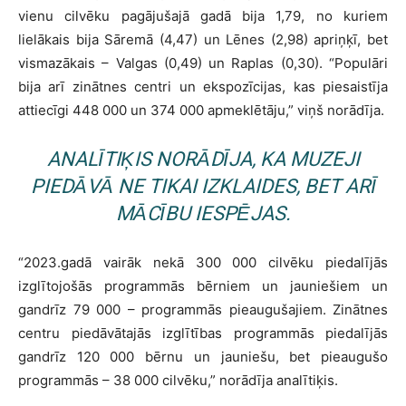
vienu cilvēku pagājušajā gadā bija 1,79, no kuriem
lielākais bija Sāremā (4,47) un Lēnes (2,98) apriņķī, bet
vismazākais – Valgas (0,49) un Raplas (0,30). “Populāri
bija arī zinātnes centri un ekspozīcijas, kas piesaistīja
attiecīgi 448 000 un 374 000 apmeklētāju,” viņš norādīja.
ANALĪTIĶIS NORĀDĪJA, KA MUZEJI
PIEDĀVĀ NE TIKAI IZKLAIDES, BET ARĪ
MĀCĪBU IESPĒJAS.
“2023.gadā vairāk nekā 300 000 cilvēku piedalījās
izglītojošās programmās bērniem un jauniešiem un
gandrīz 79 000 – programmās pieaugušajiem. Zinātnes
centru piedāvātajās izglītības programmās piedalījās
gandrīz 120 000 bērnu un jauniešu, bet pieaugušo
programmās – 38 000 cilvēku,” norādīja analītiķis.