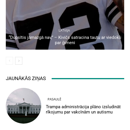
LATVIJA
“Dupsītis jāmazgā nav,” – Kivičs satracina tautu ar viedokli
par ģimeni
JAUNĀKĀS ZIŅAS
PASAULĒ
Trampa administrācija plāno izsludināt
rīkojumu par vakcīnām un autismu