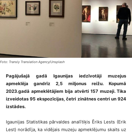
Foto: Transly Translation Agency/Unsplash
Pagājušajā gadā Igaunijas iedzīvotāji muzejus
apmeklēja gandrīz 2,5 miljonus reižu. Kopumā
2023.gadā apmeklētājiem bija atvērti 157 muzeji. Tika
izveidotas 95 ekspozīcijas, četri zinātnes centri un 924
izstādes.
Igaunijas Statistikas pārvaldes analītiķis Ēriks Lests (Erik
Lest) norādīja, ka vidējais muzeju apmeklējumu skaits uz