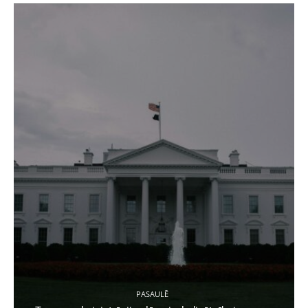
PASAULĒ