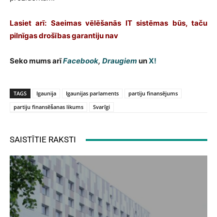
Lasiet arī: Saeimas vēlēšanās IT sistēmas būs, taču
pilnīgas drošības garantiju nav
Seko mums arī
Facebook
,
Draugiem
un
X!
TAGS
Igaunija
Igaunijas parlaments
partiju finansējums
partiju finansēšanas likums
Svarīgi
SAISTĪTIE RAKSTI