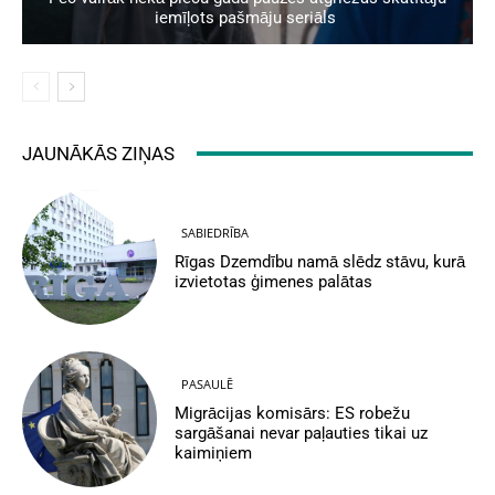
iemīļots pašmāju seriāls
JAUNĀKĀS ZIŅAS
SABIEDRĪBA
Rīgas Dzemdību namā slēdz stāvu, kurā
izvietotas ģimenes palātas
PASAULĒ
Migrācijas komisārs: ES robežu
sargāšanai nevar paļauties tikai uz
kaimiņiem