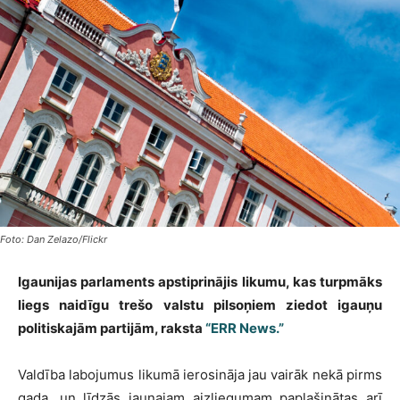
Foto: Dan Zelazo/Flickr
Igaunijas parlaments apstiprinājis likumu, kas turpmāks
liegs naidīgu trešo valstu pilsoņiem ziedot igauņu
politiskajām partijām, raksta
“ERR News.”
Valdība labojumus likumā ierosināja jau vairāk nekā pirms
gada, un līdzās jaunajam aizliegumam paplašinātas arī