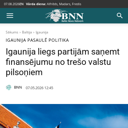
07.08.2026
EN
Vārda diena:
Alfrēds, Madars, Fredis
Sākums
Baltija
Igaunija
IGAUNIJA
PASAULĒ
POLITIKA
Igaunija liegs partijām saņemt
finansējumu no trešo valstu
pilsoņiem
BNN
07.05.2026 12:45