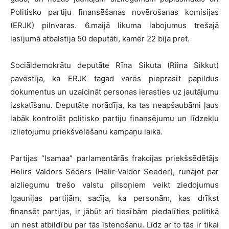
Politisko partiju finansēšanas novērošanas komisijas
(ERJK) pilnvaras. 6.maijā likuma labojumus trešajā
lasījumā atbalstīja 50 deputāti, kamēr 22 bija pret.
Sociāldemokrātu deputāte Rīna Sikuta (Riina Sikkut)
pavēstīja, ka ERJK tagad varēs pieprasīt papildus
dokumentus un uzaicināt personas ierasties uz jautājumu
izskatīšanu. Deputāte norādīja, ka tas neapšaubāmi ļaus
labāk kontrolēt politisko partiju finansējumu un līdzekļu
izlietojumu priekšvēlēšanu kampaņu laikā.
Partijas “Isamaa” parlamentārās frakcijas priekšsēdētājs
Helirs Valdors Sēders (Helir-Valdor Seeder), runājot par
aizliegumu trešo valstu pilsoņiem veikt ziedojumus
Igaunijas partijām, sacīja, ka personām, kas drīkst
finansēt partijas, ir jābūt arī tiesībām piedalīties politikā
un nest atbildību par tās īstenošanu. Līdz ar to tās ir tikai