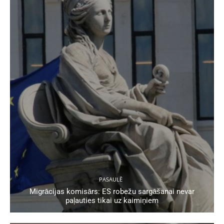
PASAULĒ
Migrācijas komisārs: ES robežu sargāšanai nevar
paļauties tikai uz kaimiņiem