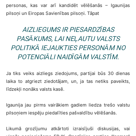
personas, kas var arī kandidēt vēlēšanās – Igaunijas
pilsoņi un Eiropas Savienības pilsoņi. Tāpat
AIZLIEGUMS IR PIESARDZĪBAS
PASĀKUMS, LAI NEĻAUTU VALSTS
POLITIKĀ IEJAUKTIES PERSONĀM NO
POTENCIĀLI NAIDĪGĀM VALSTĪM.
Ja tiks veiks aizliegs ziedojums, partijai būs 30 dienas
laika to atgriezt ziedotājam, un, ja tas netiks paveikts,
līdzekļi nonāks valsts kasē.
Igaunija jau pirms vairākiem gadiem liedza trešo valstu
pilsoņiem iespēju piedalīties pašvaldību vēlēšanās.
Likumā grozījumu atkārtoti izraisījuši diskusijas, vai