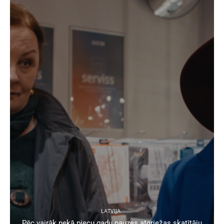
LATVIJA
Pēc vairāk nekā piecu gadu pauzes atgriežas skatītāju