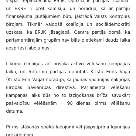
vispār nepieciešama ERJK. Opozīcijas partijas “Isamaa”
un EKRE ir pret komisiju, un norādīja, ka ar partiju
finansējuma jautājumiem būtu jāstrādā Valsts Kontroles
birojam. Tikmēr valdošā koalīcija un sociāldemokrāti
uzskata, ka ERJK jāsaglabā. Centra partija domā, ka
parlamentārajām grupām nav bijis pietiekami daudz laika
apspriest labojumus.
Likuma izmaiņas arī nosaka aktīvo vēlēšanu kampaņas
laiku, un Reformu partijas deputāts Kristo Enns Vaga
(Kristo Enn Vaga) norādīja, ka jaunās vadlīnijas sakņojas
Eiropas Savienības direktīvā. Parlamenta vēlēšanu
kampaņas laiks būs no to izziņošanas brīža, savukārt
pašvaldību vēlēšanām – 90 dienas pirms vēlēšanu
datuma.
Pirms stāšanās spēkā labojumi vēl jāapstiprina Igaunijas
prezidentam.