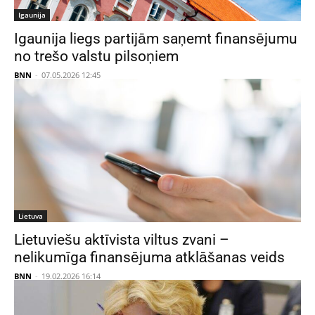
Igaunija
Igaunija liegs partijām saņemt finansējumu
no trešo valstu pilsoņiem
BNN
-
07.05.2026 12:45
Lietuva
Lietuviešu aktīvista viltus zvani –
nelikumīga finansējuma atklāšanas veids
BNN
-
19.02.2026 16:14