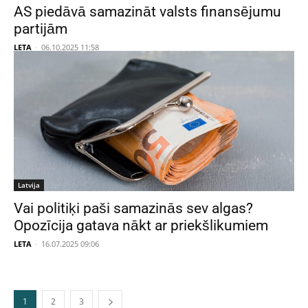
AS piedāvā samazināt valsts finansējumu
partijām
LETA
-
06.10.2025 11:58
Latvija
Vai politiķi paši samazinās sev algas?
Opozīcija gatava nākt ar priekšlikumiem
LETA
-
16.07.2025 09:06
1
2
3