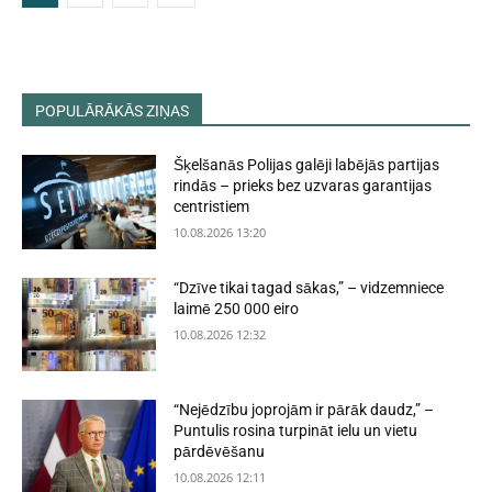
POPULĀRĀKĀS ZIŅAS
Šķelšanās Polijas galēji labējās partijas
rindās – prieks bez uzvaras garantijas
centristiem
10.08.2026 13:20
“Dzīve tikai tagad sākas,” – vidzemniece
laimē 250 000 eiro
10.08.2026 12:32
“Nejēdzību joprojām ir pārāk daudz,” –
Puntulis rosina turpināt ielu un vietu
pārdēvēšanu
10.08.2026 12:11