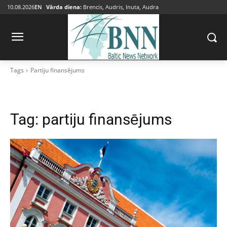
10.08.2026
EN
Vārda diena:
Brencis, Audris, Inuta, Audra
Tags
Partiju finansējums
Tag:
partiju finansējums