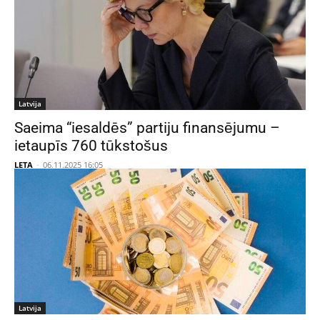
Latvija
Saeima “iesaldēs” partiju finansējumu –
ietaupīs 760 tūkstošus
LETA
-
06.11.2025 16:05
Latvija